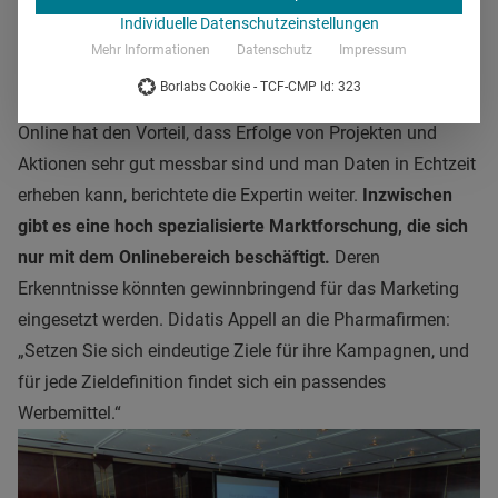
hier um
eine sehr heterogene Zielgruppe mit komplexen
Individuelle Datenschutzeinstellungen
Themenfeldern
, darum sei eine gezielte Ansprache
Mehr Informationen
Datenschutz
Impressum
notwendig. „Es gibt jedoch unfassbar viele Möglichkeiten,
Borlabs Cookie - TCF-CMP Id: 323
ihre Themen und Produkte zu platzieren“, sagte Didati.
Online hat den Vorteil, dass Erfolge von Projekten und
Aktionen sehr gut messbar sind und man Daten in Echtzeit
erheben kann, berichtete die Expertin weiter.
Inzwischen
gibt es eine hoch spezialisierte Marktforschung, die sich
nur mit dem Onlinebereich beschäftigt.
Deren
Erkenntnisse könnten gewinnbringend für das Marketing
eingesetzt werden. Didatis Appell an die Pharmafirmen:
„Setzen Sie sich eindeutige Ziele für ihre Kampagnen, und
für jede Zieldefinition findet sich ein passendes
Werbemittel.“