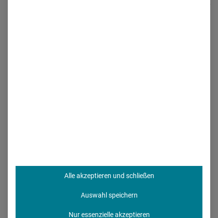
seiner Firma Vetproduction könne nach nur 1,5 Jahren über
4.100 registrierte Tiermediziner verzeichnen. Facebook-
Gruppen zu Themen der Tiermedizin hätten enormen
Zulauf. Sein Fazit:
Pharma-Firmen können es sich nicht
leisten, das Potenzial, das Online bietet, ungenutzt zu
lassen.
Tierärzte: eine heterogene
Zielgruppe
Dieser Meinung ist auch Linda-Maria Diodati, Director
Digital Consulting bei
MW Office
in Ismaning. In ihrem
Alle akzeptieren und schließen
Vortrag beim Pharma-Lunch wies sie auf die
Herausforderungen hin, die sich für die Pharmaindustrie in
Auswahl speichern
Bezug auf die Veterinärmedizin stellen. So handelt es sich
Nur essenzielle akzeptieren