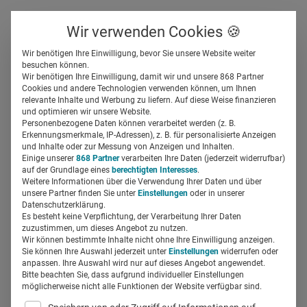
Über uns
Kontakt
Wir verwenden Cookies 🍪
Newsletter
Gespeicherte Beiträge
Wir benötigen Ihre Einwilligung, bevor Sie unsere Website weiter
Suchfeld
besuchen können.
Wir benötigen Ihre Einwilligung, damit wir und unsere 868 Partner
So war der 1. Kölner
Cookies und andere Technologien verwenden können, um Ihnen
relevante Inhalte und Werbung zu liefern. Auf diese Weise finanzieren
Tiermedizin Online Pharma-
Suchen
und optimieren wir unsere Website.
Personenbezogene Daten können verarbeitet werden (z. B.
Lunch
Erkennungsmerkmale, IP-Adressen), z. B. für personalisierte Anzeigen
und Inhalte oder zur Messung von Anzeigen und Inhalten.
Einige unserer
868 Partner
verarbeiten Ihre Daten (jederzeit widerrufbar)
auf der Grundlage eines
berechtigten Interesses
.
Miriam Mirza
08.05.2018
3 Min Lesezeit
Weitere Informationen über die Verwendung Ihrer Daten und über
unsere Partner finden Sie unter
Einstellungen
oder in unserer
Datenschutzerklärung.
Es besteht keine Verpflichtung, der Verarbeitung Ihrer Daten
zuzustimmen, um dieses Angebot zu nutzen.
Wir können bestimmte Inhalte nicht ohne Ihre Einwilligung anzeigen.
Sie können Ihre Auswahl jederzeit unter
Einstellungen
widerrufen oder
anpassen. Ihre Auswahl wird nur auf dieses Angebot angewendet.
Bitte beachten Sie, dass aufgrund individueller Einstellungen
möglicherweise nicht alle Funktionen der Website verfügbar sind.