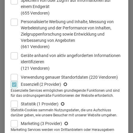
Speichern von oder Zugriff auf Informationen auf
einem Endgerät
(655 Vendoren)
Personalisierte Werbung und Inhalte, Messung von
© Andrea Böttcher
Werbeleistung und der Performance von Inhalten,
Zielgruppenforschung sowie Entwicklung und
Verbesserung von Angeboten
(661 Vendoren)
Teilen
Geräte anhand von aktiv angeforderten Informationen
identifizieren
(121 Vendoren)
Verwendung genauer Standortdaten
(220 Vendoren)
Essenziell
(2 Provider)
Am 19. April fand der 1. Kölner
Essenzielle Services ermöglichen grundlegende Funktionen und sind
für das ordnungsgemäße Funktionieren der Website erforderlich.
Tiermedizin Online Pharma-
Statistik
(1 Provider)
Lunch 2018 im Rahmen des
Statistik-Cookies sammeln Nutzungsdaten, die uns Aufschluss
darüber geben, wie unsere Besucher mit unserer Website umgehen.
Tierarzt-Kongresses
Deutsche
Marketing
(3 Provider)
Marketing Services werden von Drittanbietern oder Herausgebern