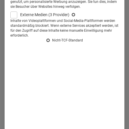
Vet
statt. Fast 80 Gäste,
genutzt, um personalisierte Werbung anzuzeigen. Sie tun dies, indem
sie Besucher über Websites hinweg verfolgen.
vorwiegend aus der Veterinär-
Externe Medien
(3 Provider)
Pharmaindustrie, folgten der
Inhalte von Videoplattformen und Social-Media-Plattformen werden
standardmäßig blockiert. Wenn externe Services akzeptiert werden, ist
Einladung der
vetproduction
für den Zugriff auf diese Inhalte keine manuelle Einwilligung mehr
erforderlich.
Nicht-TCF-Standard
GmbH
in den Salon Barcarole der
KölnMesse, um sich über den
digitalen Wandel in der
Tiermedizin zu informieren.