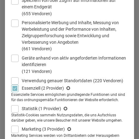
Speichern von oder Zugriff auf Informationen auf
einem Endgerät
(655 Vendoren)
Personalisierte Werbung und Inhalte, Messung von
Mit AMEOS studieren an der Josip Juraj Strossmayer Universität
Werbeleistung und der Performance von Inhalten,
Osijek. © stock.adobe.com / xbrchx
Zielgruppenforschung sowie Entwicklung und
Verbesserung von Angeboten
(661 Vendoren)
Geräte anhand von aktiv angeforderten Informationen
Teilen
identifizieren
(121 Vendoren)
Verwendung genauer Standortdaten
(220 Vendoren)
Ab 2020 bietet AMEOS gemeinsam mit der kroatischen
Essenziell
(2 Provider)
Universität Osijek ein deutschsprachiges Medizinstudium
Essenzielle Services ermöglichen grundlegende Funktionen und sind
an und möchte potenzielle Nachwuchskräfte damit schon
für das ordnungsgemäße Funktionieren der Website erforderlich.
an den Wurzeln rekrutieren. Auch für Chef- und Oberärzte
Statistik
(1 Provider)
Statistik-Cookies sammeln Nutzungsdaten, die uns Aufschluss
sind solche Ausbildungsprojekte attraktiv.
darüber geben, wie unsere Besucher mit unserer Website umgehen.
Medizinische Talente möglichst früh binden, das
Marketing
(3 Provider)
versuchen immer mehr Kliniken und sichern sich so
Marketing Services werden von Drittanbietern oder Herausgebern