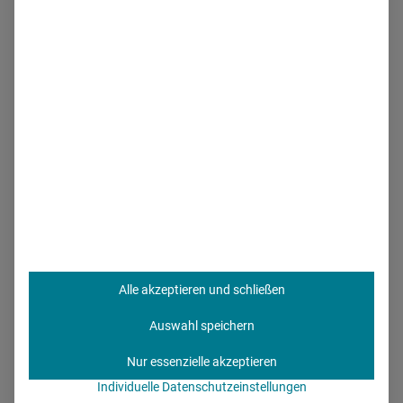
Assistenzarzttätigkeit bei uns schüren
und viele
Studierende dazu motivieren, bei uns zu arbeiten“, sagt die
Projektverantwortliche.
„Den medizinischen Nachwuchs
schon während des Studiums von
sich zu überzeugen, wird in Zukunft
immer wichtiger werden.“
Die Chancen dafür seien gut,
weil junge Menschen über
diesen Weg bereits sehr früh mit den AMEOS-
Alle akzeptieren und schließen
Krankenhäusern und -Ärzten in Kontakt kommen
, diese
kennen und schätzen lernen. Außerdem haben sie die
Auswahl speichern
Chance auf ein Stipendium für einen Teil des Studiums.
Nur essenzielle akzeptieren
„
Es gibt verschiedene Stufen, Fachkräfte zu gewinnen
“,
Individuelle Datenschutzeinstellungen
sagt Marina Martini. „Die erste Stufe, sprich den