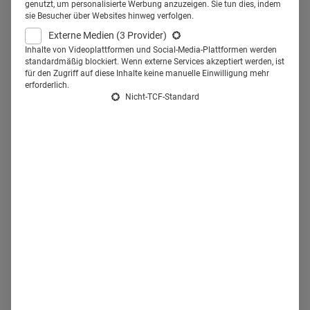
genutzt, um personalisierte Werbung anzuzeigen. Sie tun dies, indem
Fachkräfte für die Zukunft. So auch AMEOS. Mit
sie Besucher über Websites hinweg verfolgen.
verschiedenen Ausbildungsangeboten für
Externe Medien
(3 Provider)
Medizinstudierende engagiert sich die Krankenhausgruppe
Inhalte von Videoplattformen und Social-Media-Plattformen werden
standardmäßig blockiert. Wenn externe Services akzeptiert werden, ist
bereits seit vielen Jahren in der Nachwuchsförderung. Jetzt
für den Zugriff auf diese Inhalte keine manuelle Einwilligung mehr
erforderlich.
steht ein neues Projekt in den Startlöchern.
Erstmals bietet
Nicht-TCF-Standard
AMEOS als klinischer Partner einer Universität in
Kroatien ein medizinisches Studium im Ausland an.
Der
Kooperationsvertrag mit der Medizinischen Fakultät der
Josip Juraj Strossmayer Universität Osijek wurde Ende
September geschlossen. Deutschsprachige, junge
Menschen, die in Deutschland – aufgrund der strengen
Numerus-Clausus-Regelung – keinen Studienplatz
erhalten, sollen so die Chance bekommen, sich ihren
Traum von der Arztkarriere doch noch zeitnah zu erfüllen.