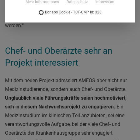
Mehr Informationen
Datenschutz
Impressum
medizinischen Nachwuchs schon während des Studiums
Borlabs Cookie - TCF-CMP Id: 323
von sich zu überzeugen, wird in Zukunft immer wichtiger
werden.“
Chef- und Oberärzte sehr an
Projekt interessiert
Mit dem neuen Projekt adressiert AMEOS aber nicht nur
Medizinstudierende, sondern auch Chef- und Oberärzte.
Unglaublich viele Führungskräfte seien hochmotiviert,
sich in diesem Nachwuchsprojekt zu engagieren.
Ein
Medizinstudium im klinischen Teil anzubieten, sei eine
verantwortungsvolle Aufgabe, bei der viele Chef- und
Oberärzte der Krankenhausgruppe sehr engagiert