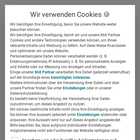
Über uns
Kontakt
Wir verwenden Cookies 🍪
Newsletter
Gespeicherte Beiträge
Wir benötigen Ihre Einwilligung, bevor Sie unsere Website weiter
Suchfeld
besuchen können.
Wir benötigen Ihre Einwilligung, damit wir und unsere 868 Partner
Ärzte-Recruiting an den
Cookies und andere Technologien verwenden können, um Ihnen
relevante Inhalte und Werbung zu liefern. Auf diese Weise finanzieren
Wurzeln: Mit AMEOS
Suchen
und optimieren wir unsere Website.
Personenbezogene Daten können verarbeitet werden (z. B.
studieren
Erkennungsmerkmale, IP-Adressen), z. B. für personalisierte Anzeigen
und Inhalte oder zur Messung von Anzeigen und Inhalten.
Einige unserer
868 Partner
verarbeiten Ihre Daten (jederzeit widerrufbar)
auf der Grundlage eines
berechtigten Interesses
.
Denise Krell
13.12.2019
3 Min Lesezeit
Weitere Informationen über die Verwendung Ihrer Daten und über
unsere Partner finden Sie unter
Einstellungen
oder in unserer
Datenschutzerklärung.
Es besteht keine Verpflichtung, der Verarbeitung Ihrer Daten
zuzustimmen, um dieses Angebot zu nutzen.
Wir können bestimmte Inhalte nicht ohne Ihre Einwilligung anzeigen.
Sie können Ihre Auswahl jederzeit unter
Einstellungen
widerrufen oder
anpassen. Ihre Auswahl wird nur auf dieses Angebot angewendet.
Bitte beachten Sie, dass aufgrund individueller Einstellungen
möglicherweise nicht alle Funktionen der Website verfügbar sind.