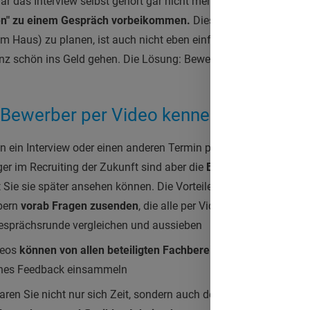
gar das Interview selbst gehört gar nicht mehr unbedingt dazu.
D
en" zu einem Gespräch vorbeikommen.
Diese Termine mit mehr
im Haus) zu planen, ist auch nicht eben einfach. Und falls Sie di
nz schön ins Geld gehen. Die Lösung: Bewerbervideos!
e Bewerber per Video kennen – on dem
on ein Interview oder einen anderen Termin per Skype gemacht, 
ger im Recruiting der Zukunft sind aber die
Bewerbervideos, die 
t Sie sie später ansehen können. Die Vorteile:
bern
vorab Fragen zusenden
, die alle per Video beantworten m
Gesprächsrunde vergleichen und aussieben
deos
können von allen beteiligten Fachbereichen gesichtet wer
ternes Feedback einsammeln
ren Sie nicht nur sich Zeit, sondern auch dem Kandidaten, und d