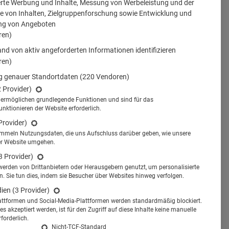
erte Werbung und Inhalte, Messung von Werbeleistung und der
 von Inhalten, Zielgruppenforschung sowie Entwicklung und
ng von Angeboten
ren)
nd von aktiv angeforderten Informationen identifizieren
ren)
 genauer Standortdaten
(220 Vendoren)
2 Provider)
s ermöglichen grundlegende Funktionen und sind für das
tionieren der Website erforderlich.
Provider)
ammeln Nutzungsdaten, die uns Aufschluss darüber geben, wie unsere
er Website umgehen.
3 Provider)
werden von Drittanbietern oder Herausgebern genutzt, um personalisierte
 Sie tun dies, indem sie Besucher über Websites hinweg verfolgen.
dien
(3 Provider)
attformen und Social-Media-Plattformen werden standardmäßig blockiert.
s akzeptiert werden, ist für den Zugriff auf diese Inhalte keine manuelle
forderlich.
Nicht-TCF-Standard