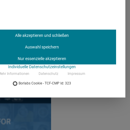
 wichtig. Und so mancher
en.
Alle akzeptieren und schließen
?
Auswahl speichern
meo zu organisieren, so
Nur essenzielle akzeptieren
hemdsärmelig, kann aber
Individuelle Datenschutzeinstellungen
ialen Recruiting-Prozess
ehr Informationen
Datenschutz
Impressum
ve-Interviews und Tools
Borlabs Cookie - TCF-CMP Id: 323