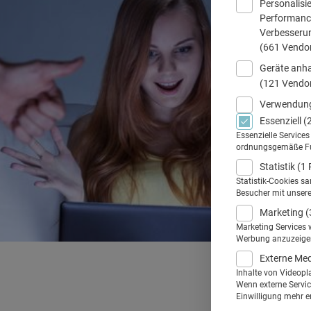
Personalisi
Performance
Verbesseru
(661 Vendo
Geräte anha
(121 Vendo
Verwendung
Essenziell
(
Essenzielle Service
ordnungsgemäße Funk
Statistik
(1 
Statistik-Cookies s
Besucher mit unser
Marketing
(
Marketing Services 
Werbung anzuzeigen.
Externe Me
Inhalte von Videopl
Wenn externe Service
Einwilligung mehr er