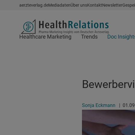
Schnellzugriff
aerzteverlag.de
Mediadaten
Über uns
Kontakt
Newsletter
Gespei
Header
Healthcare Marketing
Trends
Doc Insight
Suchfeld
Bewerbervi
Sonja Eckmann
|
01.0