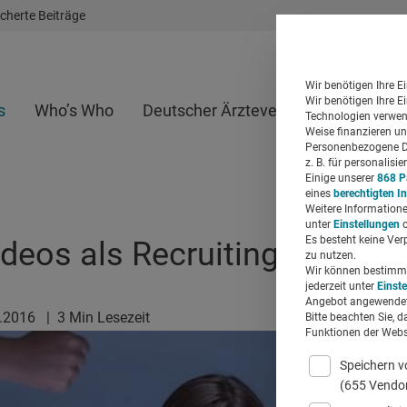
cherte Beiträge
Wir benötigen Ihre E
Wir benötigen Ihre E
s
Who’s Who
Deutscher Ärzteverlag
Whitepap
Technologien verwend
Weise finanzieren un
Personenbezogene Da
z. B. für personalis
Einige unserer
868 P
eines
berechtigten I
Weitere Informatione
unter
Einstellungen
o
Es besteht keine Ver
deos als Recruiting-Element
zu nutzen.
Wir können bestimmte
jederzeit unter
Einst
Angebot angewendet
9.2016
|
3 Min Lesezeit
Bitte beachten Sie, d
Funktionen der Websi
Speichern v
(655 Vendo