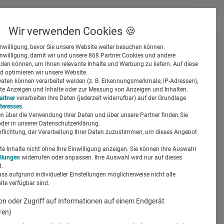
Wir verwenden Cookies 🍪
inwilligung, bevor Sie unsere Website weiter besuchen können.
inwilligung, damit wir und unsere 868 Partner Cookies und andere
er
en können, um Ihnen relevante Inhalte und Werbung zu liefern. Auf diese
d optimieren wir unsere Website.
ten können verarbeitet werden (z. B. Erkennungsmerkmale, IP-Adressen),
ierte Anzeigen und Inhalte oder zur Messung von Anzeigen und Inhalten.
artner
verarbeiten Ihre Daten (jederzeit widerrufbar) auf der Grundlage
nteresses
.
n über die Verwendung Ihrer Daten und über unsere Partner finden Sie
Suchen
der in unserer Datenschutzerklärung.
pflichtung, der Verarbeitung Ihrer Daten zuzustimmen, um dieses Angebot
 Inhalte nicht ohne Ihre Einwilligung anzeigen. Sie können Ihre Auswahl
ellungen
widerrufen oder anpassen. Ihre Auswahl wird nur auf dieses
.
ass aufgrund individueller Einstellungen möglicherweise nicht alle
te verfügbar sind.
on oder Zugriff auf Informationen auf einem Endgerät
ren)