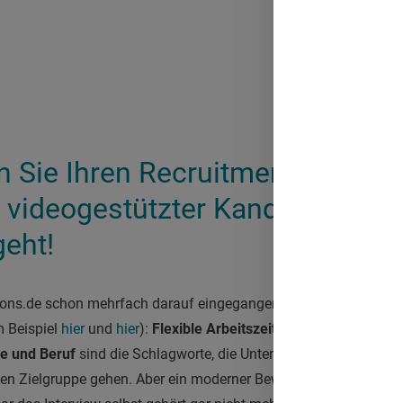
n Sie Ihren Recruitment-Prozess
t videogestützter Kandidatenaus
geht!
tions.de schon mehrfach darauf eingegangen, was die Generati
m Beispiel
hier
und
hier
):
Flexible Arbeitszeitgestaltung, Fortbil
ie und Beruf
sind die Schlagworte, die Unternehmen kennen müs
gen Zielgruppe gehen. Aber ein moderner Bewerbungsprozess fä