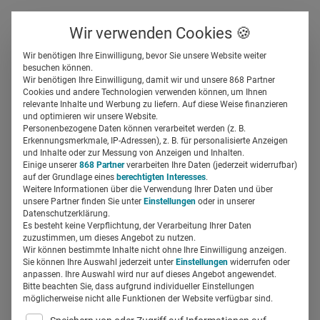
Über uns
Kontakt
Wir verwenden Cookies 🍪
Newsletter
Gespeicherte Beiträge
Wir benötigen Ihre Einwilligung, bevor Sie unsere Website weiter
Suchfeld
besuchen können.
Wir benötigen Ihre Einwilligung, damit wir und unsere 868 Partner
Charité: „Wir erleichtern
Cookies und andere Technologien verwenden können, um Ihnen
relevante Inhalte und Werbung zu liefern. Auf diese Weise finanzieren
ausländischen Fachkräften
Suchen
und optimieren wir unsere Website.
Personenbezogene Daten können verarbeitet werden (z. B.
den Einstieg“
Erkennungsmerkmale, IP-Adressen), z. B. für personalisierte Anzeigen
und Inhalte oder zur Messung von Anzeigen und Inhalten.
Einige unserer
868 Partner
verarbeiten Ihre Daten (jederzeit widerrufbar)
auf der Grundlage eines
berechtigten Interesses
.
Falk Osterloh
18.02.2019
3 Min Lesezeit
Weitere Informationen über die Verwendung Ihrer Daten und über
unsere Partner finden Sie unter
Einstellungen
oder in unserer
Datenschutzerklärung.
Es besteht keine Verpflichtung, der Verarbeitung Ihrer Daten
zuzustimmen, um dieses Angebot zu nutzen.
Wir können bestimmte Inhalte nicht ohne Ihre Einwilligung anzeigen.
Sie können Ihre Auswahl jederzeit unter
Einstellungen
widerrufen oder
anpassen. Ihre Auswahl wird nur auf dieses Angebot angewendet.
Bitte beachten Sie, dass aufgrund individueller Einstellungen
möglicherweise nicht alle Funktionen der Website verfügbar sind.