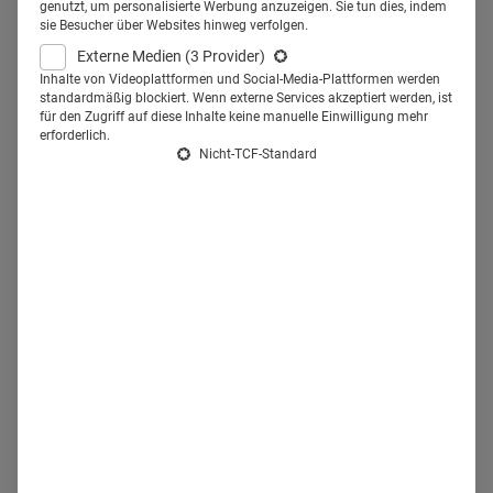
Dr. Joachim Seybold über
genutzt, um personalisierte Werbung anzuzeigen. Sie tun dies, indem
sie Besucher über Websites hinweg verfolgen.
modernes
Externe Medien
(3 Provider)
Integrationsmanagement und
Inhalte von Videoplattformen und Social-Media-Plattformen werden
standardmäßig blockiert. Wenn externe Services akzeptiert werden, ist
warum sogar Fußballspielen
für den Zugriff auf diese Inhalte keine manuelle Einwilligung mehr
erforderlich.
Nicht-TCF-Standard
dazugehört.
Health Relations: Herr Dr. Seybold, wie wichtig ist für die
Charité die Rekrutierung neuer Mitarbeiter?
PD Dr. med.
Joachim Seybold:
Die Charité hat 13.700 Beschäftigte,
darunter fast 4.000 Ärzte und Wissenschaftler sowie 4.400
Pflegekräfte. Wir müssen jedes Jahr 270 Pflegekräfte
einstellen, um die normale Fluktuation auszugleichen.
Darüber hinausgehend haben wir in den letzten Jahren
weiteres Personal aufgebaut, sodass heute über 300
Pflegekräfte mehr als noch vor drei Jahren bei uns