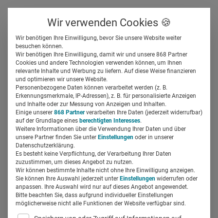
Über uns
Kontakt
Wir verwenden Cookies 🍪
Newsletter
Gespeicherte Beiträge
Wir benötigen Ihre Einwilligung, bevor Sie unsere Website weiter
Suchfeld
besuchen können.
Wir benötigen Ihre Einwilligung, damit wir und unsere 868 Partner
Personalcoaching in der
Cookies und andere Technologien verwenden können, um Ihnen
relevante Inhalte und Werbung zu liefern. Auf diese Weise finanzieren
Klinik
Suchen
und optimieren wir unsere Website.
Personenbezogene Daten können verarbeitet werden (z. B.
Erkennungsmerkmale, IP-Adressen), z. B. für personalisierte Anzeigen
Lukas Hoffmann
und Inhalte oder zur Messung von Anzeigen und Inhalten.
27.10.2017
3 Min Lesezeit
Einige unserer
868 Partner
verarbeiten Ihre Daten (jederzeit widerrufbar)
auf der Grundlage eines
berechtigten Interesses
.
Weitere Informationen über die Verwendung Ihrer Daten und über
unsere Partner finden Sie unter
Einstellungen
oder in unserer
Datenschutzerklärung.
Es besteht keine Verpflichtung, der Verarbeitung Ihrer Daten
zuzustimmen, um dieses Angebot zu nutzen.
Wir können bestimmte Inhalte nicht ohne Ihre Einwilligung anzeigen.
Sie können Ihre Auswahl jederzeit unter
Einstellungen
widerrufen oder
anpassen. Ihre Auswahl wird nur auf dieses Angebot angewendet.
Bitte beachten Sie, dass aufgrund individueller Einstellungen
möglicherweise nicht alle Funktionen der Website verfügbar sind.