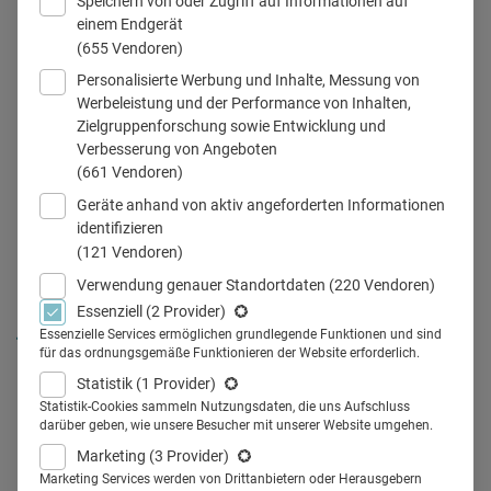
Speichern von oder Zugriff auf Informationen auf
einem Endgerät
© iStock.com/Steve Debenport
(655 Vendoren)
Personalisierte Werbung und Inhalte, Messung von
Werbeleistung und der Performance von Inhalten,
Zielgruppenforschung sowie Entwicklung und
Teilen
Verbesserung von Angeboten
(661 Vendoren)
Geräte anhand von aktiv angeforderten Informationen
identifizieren
(121 Vendoren)
Die Coaching-Branche wächst
Verwendung genauer Standortdaten
(220 Vendoren)
Essenziell
(2 Provider)
jährlich um 5 bis 10 Prozent, und
Essenzielle Services ermöglichen grundlegende Funktionen und sind
für das ordnungsgemäße Funktionieren der Website erforderlich.
auch in Kliniken werden
Statistik
(1 Provider)
inzwischen verschiedene Formen
Statistik-Cookies sammeln Nutzungsdaten, die uns Aufschluss
darüber geben, wie unsere Besucher mit unserer Website umgehen.
des Coaching angewandt. Eine
Marketing
(3 Provider)
Marketing Services werden von Drittanbietern oder Herausgebern
Studie der Uni Marburg zeigt