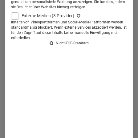
genutzt, um personalisierte Werbung anzuzeigen. Sie tun dies, indem
sie Besucher über Websites hinweg verfolgen.
neue Entwicklungen auf.
Externe Medien
(3 Provider)
Inhalte von Videoplattformen und Social-Media-Plattformen werden
standardmäßig blockiert. Wenn externe Services akzeptiert werden, ist
Z
wischen 30.000 und 50.000 Menschen gibt es in
für den Zugriff auf diese Inhalte keine manuelle Einwilligung mehr
Deutschland, die in irgendeiner Weise coachen; Life-
erforderlich.
Nicht-TCF-Standard
Coaches, Dress-Coaches oder Single-Coaches
mitgerechnet. Aber auch, wenn man sich nur auf den
Business-Bereich konzentriert, ist die Lage unübersichtlich.
Es existieren mehr als ein Dutzend Coaching-Verbände in
Deutschland
, wie der
Deutsche Bundesverband Coaching
(DBVC), die
International Coach Federation Deutschland
(ICF) oder die
European Coaching Association
(ECA). Allerdings sind diese Verbände nicht in einem
Dachverband organisiert. Es gibt keine einheitliche
Zertifizierung, und de facto ist "Coach" in Deutschland
keine geschützte Berufsbezeichnung. Auch deshalb ist die