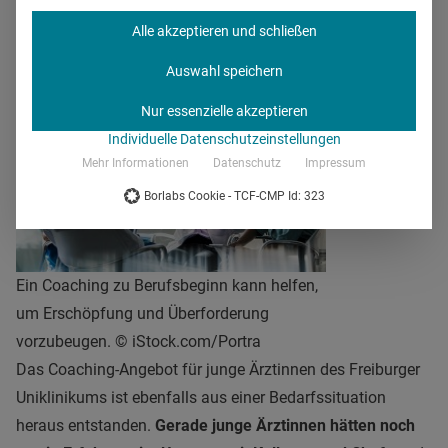
kann.
Alle akzeptieren und schließen
Auswahl speichern
Nur essenzielle akzeptieren
Individuelle Datenschutzeinstellungen
Mehr Informationen
Datenschutz
Impressum
Borlabs Cookie - TCF-CMP Id: 323
Ein Coaching zu Berufsbeginn kann helfen,
um Erschöpfung und Überforderung
vorzubeugen. © iStock.com/Portra
Das Coaching-Angebot für junge Ärztinnen des Freiburger
Uniklinikums ist ebenfalls aus einer Bedarfssituation
heraus entstanden.
Gerade junge Ärztinnen hätten noch