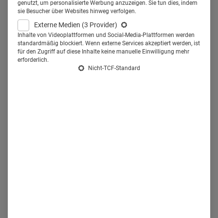
genutzt, um personalisierte Werbung anzuzeigen. Sie tun dies, indem
Ärzt:innen immer schwerer. Das bestätigt der
Veeva Pulse
sie Besucher über Websites hinweg verfolgen.
Report
. Laut der Untersuchung sinkt die Erreichbarkeit von
Externe Medien
(3 Provider)
Inhalte von Videoplattformen und Social-Media-Plattformen werden
HCPs in ganz Europa, und dabei bildet Deutschland keine
standardmäßig blockiert. Wenn externe Services akzeptiert werden, ist
Ausnahme.
Aktuell sind nur noch 55 Prozent der HCPs
für den Zugriff auf diese Inhalte keine manuelle Einwilligung mehr
erforderlich.
offen für Interaktionen mit Biopharmaunternehmen.
Das
Nicht-TCF-Standard
ist ein Rückgang im Vergleich zu den letzten 18 Monaten.
Gründe hierfür sind die zunehmende Marktkonsolidierung,
Einschränkungen der Gesundheitssysteme, die wachsende
Patientenbelastung und die Komplexität moderner
Medizin. Diese Faktoren erschweren den Zugang zur
Zielgruppe. Mit der Folge, dass
Pharmamarketing-Teams
ihre Strategien überdenken
müssen. Wie bleibt der
Außendienst relevant?
HCPs treffen drei oder weniger