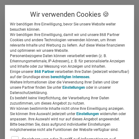
Über uns
Kontakt
Wir verwenden Cookies 🍪
Newsletter
Gespeicherte Beiträge
Wir benötigen Ihre Einwilligung, bevor Sie unsere Website weiter
Suchfeld
besuchen können.
Wir benötigen Ihre Einwilligung, damit wir und unsere 868 Partner
Veeva Pulse Report:
Cookies und andere Technologien verwenden können, um Ihnen
relevante Inhalte und Werbung zu liefern. Auf diese Weise finanzieren
Außendienst-Trends im
Suchen
und optimieren wir unsere Website.
Personenbezogene Daten können verarbeitet werden (z. B.
deutschen Pharmamarkt
Erkennungsmerkmale, IP-Adressen), z. B. für personalisierte Anzeigen
und Inhalte oder zur Messung von Anzeigen und Inhalten.
Einige unserer
868 Partner
verarbeiten Ihre Daten (jederzeit widerrufbar)
auf der Grundlage eines
berechtigten Interesses
.
Miriam Mirza
07.08.2024
3 Min Lesezeit
Weitere Informationen über die Verwendung Ihrer Daten und über
unsere Partner finden Sie unter
Einstellungen
oder in unserer
Datenschutzerklärung.
Es besteht keine Verpflichtung, der Verarbeitung Ihrer Daten
zuzustimmen, um dieses Angebot zu nutzen.
Wir können bestimmte Inhalte nicht ohne Ihre Einwilligung anzeigen.
Sie können Ihre Auswahl jederzeit unter
Einstellungen
widerrufen oder
anpassen. Ihre Auswahl wird nur auf dieses Angebot angewendet.
Bitte beachten Sie, dass aufgrund individueller Einstellungen
möglicherweise nicht alle Funktionen der Website verfügbar sind.