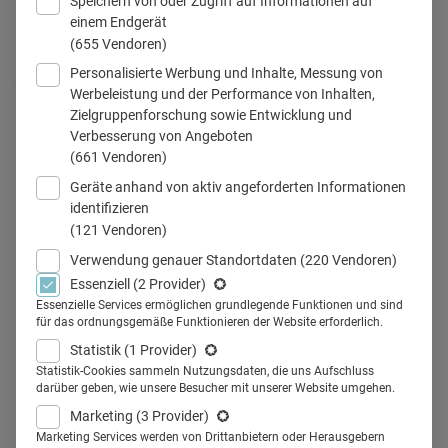
Speichern von oder Zugriff auf Informationen auf
einem Endgerät
(655 Vendoren)
Personalisierte Werbung und Inhalte, Messung von
Außendienst im Gespräch mit Ärzten
Werbeleistung und der Performance von Inhalten,
Zielgruppenforschung sowie Entwicklung und
Verbesserung von Angeboten
(661 Vendoren)
Teilen
Geräte anhand von aktiv angeforderten Informationen
identifizieren
(121 Vendoren)
Welche Bedeutung hat der Außendienst noch für die
Verwendung genauer Standortdaten
(220 Vendoren)
Strategieentwicklung im Pharmamarketing? Der Veeva
Essenziell
(2 Provider)
Pulse Report 2024 beleuchtet die aktuellen Trends im
Essenzielle Services ermöglichen grundlegende Funktionen und sind
für das ordnungsgemäße Funktionieren der Website erforderlich.
Außendienst der Pharmaindustrie in Deutschland.
Statistik
(1 Provider)
"Die Ärzt:in, das unbekannte Wesen" – so könnte man die
Statistik-Cookies sammeln Nutzungsdaten, die uns Aufschluss
Erfahrung, die viele Pharmaunternehmen in den letzten
darüber geben, wie unsere Besucher mit unserer Website umgehen.
Jahren gemacht haben, zusammenfassen. Seit der
Marketing
(3 Provider)
Marketing Services werden von Drittanbietern oder Herausgebern
Pandemie erreichen Pharmaunternehmen ihre Zielgruppe