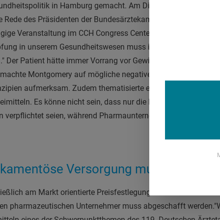
undheitspolitik in Hamburg gemacht. Am Dienstag eröffnete de
e Rede des Präsidenten der Bundesärztekammer Frank Ulrich M
itägige Veranstaltung im CCH Congress Center Hamburg vom 24. 
fung in unserem Gesundheitswesen muss immer einhergehen m
." Der Patient hätte immer Vorrang vor Gewinnmaximierung und 
chte Montgomery auf mögliche negative Folgen von Klinikpri
rinzipien aufmerksam. Zudem thematisierte er in seiner Eröffnun
eimitteln. Es könne nicht sein, dass nur die Leistungsträger be
 verpflichtet seien, während Pharmaunternehmen ausschließlich
M
kamentöse Versorgung muss gewährlei
hließlich am Markt orientierte Preisfestlegung für Arzneimittel im
den pharmazeutischen Unternehmer muss abgeschafft werden."
W
mitteln eines der Schwerpunktthemen des 119. Deutschen Ärztet