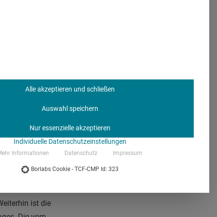
r
119. Ärztetag
in der
ontgomery war der
bis 27. Mai 2016.
it der Wertschätzung
Renditestreben. In
vatisierungen und
gsrede auch die
Alle akzeptieren und schließen
ziehungsweise Ärzte zu
Auswahl speichern
 marktorientiert
Nur essenzielle akzeptieren
Individuelle Datenschutzeinstellungen
ehr Informationen
Datenschutz
Impressum
stet sein
Borlabs Cookie - TCF-CMP Id: 323
 ersten Jahr nach der
eiterhin ist die
ages. Die vom