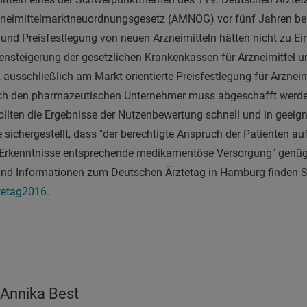
zneimittelmarktneuordnungsgesetz (AMNOG) vor fünf Jahren b
und Preisfestlegung von neuen Arzneimitteln hätten nicht zu Ei
ensteigerung der gesetzlichen Krankenkassen für Arzneimittel 
eie, ausschließlich am Markt orientierte Preisfestlegung für Arznei
ch den pharmazeutischen Unternehmer muss abgeschafft werden
ollten die Ergebnisse der Nutzenbewertung schnell und in geeig
 sichergestellt, dass "der berechtigte Anspruch der Patienten a
 Erkenntnisse entsprechende medikamentöse Versorgung" genü
 und Informationen zum Deutschen Ärztetag in Hamburg finden S
tetag2016
.
Annika Best