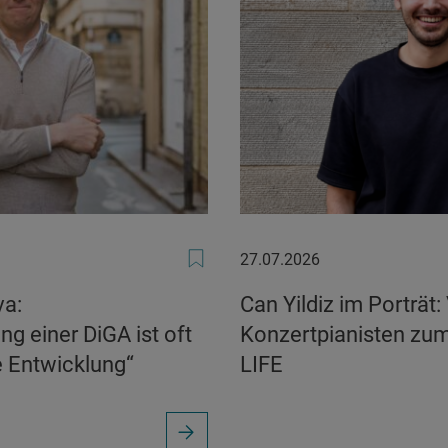
27.07.2026
27.07.2026
va:
Can Yildiz im Porträt
g einer DiGA ist oft
Konzertpianisten zu
e Entwicklung“
LIFE