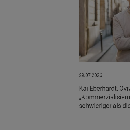
29.07.2026
29.07.2026
Kai Eberhardt, Ovi
„Kommerzialisierun
schwieriger als di