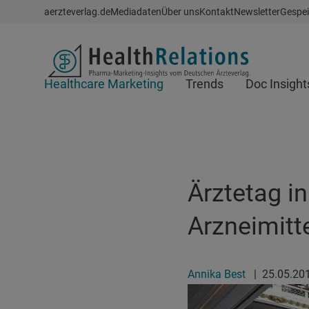
Schnellzugriff
aerzteverlag.de
Mediadaten
Über uns
Kontakt
Newsletter
Gespei
Header
Healthcare Marketing
Trends
Doc Insight
Suchfeld
Ärztetag i
Arzneimitt
Annika Best
|
25.05.20