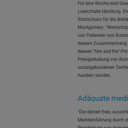
F
ür eine Woche wird Ges
Laeiszhalle Hamburg. Di
Startschuss für die dre
Montgomery: "Wertschöp
von Patienten und Ärzten
diesem Zusammenhang ma
dessen "hire and fire"-P
Preisgestaltung von Arzn
sozialgebundenen Tarifen
handeln würden.
Adäquate medi
"Die derzeit freie, aussc
Markteinführung durch 
Preisbildung von Arznei