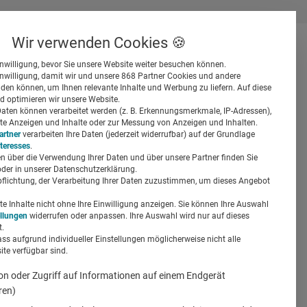
Wir verwenden Cookies 🍪
inwilligung, bevor Sie unsere Website weiter besuchen können.
inwilligung, damit wir und unsere 868 Partner Cookies und andere
er
en können, um Ihnen relevante Inhalte und Werbung zu liefern. Auf diese
d optimieren wir unsere Website.
ten können verarbeitet werden (z. B. Erkennungsmerkmale, IP-Adressen),
ierte Anzeigen und Inhalte oder zur Messung von Anzeigen und Inhalten.
artner
verarbeiten Ihre Daten (jederzeit widerrufbar) auf der Grundlage
nteresses
.
n über die Verwendung Ihrer Daten und über unsere Partner finden Sie
Suchen
der in unserer Datenschutzerklärung.
pflichtung, der Verarbeitung Ihrer Daten zuzustimmen, um dieses Angebot
egung von
 Inhalte nicht ohne Ihre Einwilligung anzeigen. Sie können Ihre Auswahl
n“
ellungen
widerrufen oder anpassen. Ihre Auswahl wird nur auf dieses
.
ass aufgrund individueller Einstellungen möglicherweise nicht alle
te verfügbar sind.
on oder Zugriff auf Informationen auf einem Endgerät
ren)