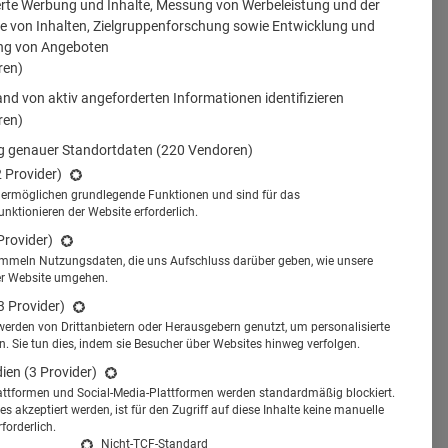
erte Werbung und Inhalte, Messung von Werbeleistung und der
 von Inhalten, Zielgruppenforschung sowie Entwicklung und
ng von Angeboten
ren)
nd von aktiv angeforderten Informationen identifizieren
ren)
 genauer Standortdaten
(220 Vendoren)
2 Provider)
s ermöglichen grundlegende Funktionen und sind für das
tionieren der Website erforderlich.
Provider)
ammeln Nutzungsdaten, die uns Aufschluss darüber geben, wie unsere
er Website umgehen.
3 Provider)
werden von Drittanbietern oder Herausgebern genutzt, um personalisierte
 Sie tun dies, indem sie Besucher über Websites hinweg verfolgen.
dien
(3 Provider)
attformen und Social-Media-Plattformen werden standardmäßig blockiert.
s akzeptiert werden, ist für den Zugriff auf diese Inhalte keine manuelle
forderlich.
Nicht-TCF-Standard