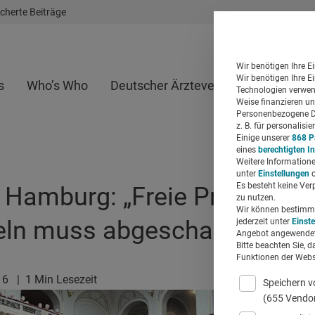
cherte Beiträge
Wir benötigen Ihre E
Wir benötigen Ihre E
s
Who’s Who
Deutscher Ärzteverlag
Whitepap
Technologien verwend
Weise finanzieren un
Personenbezogene Da
z. B. für personalis
Einige unserer
868 P
eines
berechtigten I
Weitere Informatione
unter
Einstellungen
o
Es besteht keine Ver
n Hamburg: „Freie Preisfestl
zu nutzen.
Wir können bestimmte
eln muss abgeschafft werde
jederzeit unter
Einst
Angebot angewendet
Bitte beachten Sie, d
Funktionen der Websi
16
|
1 Min Lesezeit
Speichern v
(655 Vendo