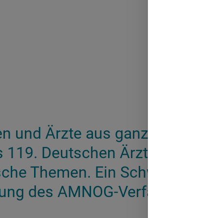
en und Ärzte aus ganz Deutschl
 119. Deutschen Ärztetag über 
ische Themen. Ein Schwerpunkt
ung des AMNOG-Verfahrens.