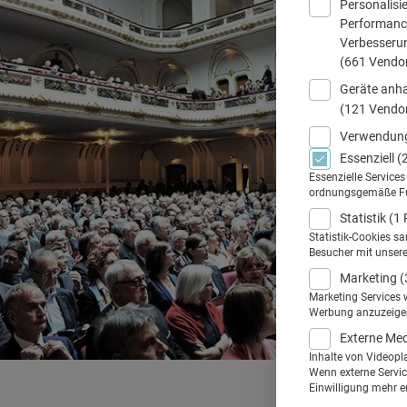
Personalisi
Performance
Verbesseru
(661 Vendo
Geräte anha
(121 Vendo
Verwendung
Essenziell
(
Essenzielle Service
ordnungsgemäße Funk
Statistik
(1 
Statistik-Cookies s
Besucher mit unser
Marketing
(
Marketing Services 
Werbung anzuzeigen.
Externe Me
Inhalte von Videopl
Wenn externe Service
Einwilligung mehr er