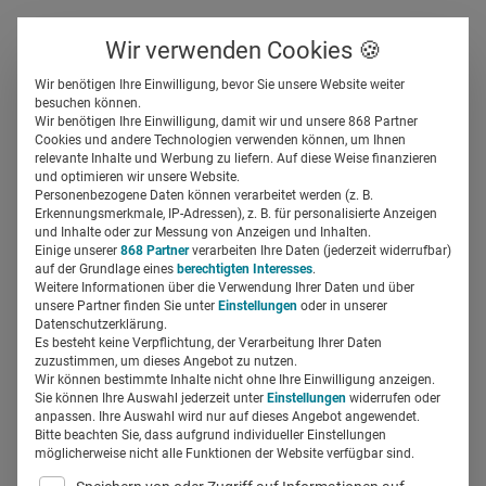
Über uns
Kontakt
Wir verwenden Cookies 🍪
Newsletter
Gespeicherte Beiträge
Wir benötigen Ihre Einwilligung, bevor Sie unsere Website weiter
Suchfeld
besuchen können.
Wir benötigen Ihre Einwilligung, damit wir und unsere 868 Partner
Bayer transformiert
Cookies und andere Technologien verwenden können, um Ihnen
relevante Inhalte und Werbung zu liefern. Auf diese Weise finanzieren
Pharmageschäft
Suchen
und optimieren wir unsere Website.
Personenbezogene Daten können verarbeitet werden (z. B.
Erkennungsmerkmale, IP-Adressen), z. B. für personalisierte Anzeigen
Miriam Mirza
und Inhalte oder zur Messung von Anzeigen und Inhalten.
31.03.2021
4 Min Lesezeit
Einige unserer
868 Partner
verarbeiten Ihre Daten (jederzeit widerrufbar)
auf der Grundlage eines
berechtigten Interesses
.
Weitere Informationen über die Verwendung Ihrer Daten und über
unsere Partner finden Sie unter
Einstellungen
oder in unserer
Datenschutzerklärung.
Es besteht keine Verpflichtung, der Verarbeitung Ihrer Daten
zuzustimmen, um dieses Angebot zu nutzen.
Wir können bestimmte Inhalte nicht ohne Ihre Einwilligung anzeigen.
Sie können Ihre Auswahl jederzeit unter
Einstellungen
widerrufen oder
anpassen. Ihre Auswahl wird nur auf dieses Angebot angewendet.
Bitte beachten Sie, dass aufgrund individueller Einstellungen
möglicherweise nicht alle Funktionen der Website verfügbar sind.