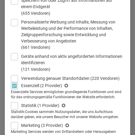
Speichern von oder Zugriff auf Informationen auf
einem Endgerät
Bayer steckt mitten in der digitalen Transformation
(655 Vendoren)
Personalisierte Werbung und Inhalte, Messung von
Werbeleistung und der Performance von Inhalten,
Zielgruppenforschung sowie Entwicklung und
Teilen
Verbesserung von Angeboten
(661 Vendoren)
Geräte anhand von aktiv angeforderten Informationen
Bayer übernimmt eine Vorreiterrolle in Sachen digitale
identifizieren
(121 Vendoren)
Transformation. Wie der Konzern das schafft, berichten
Wolfram Carius, Executive Vice President Cell and Gene
Verwendung genauer Standortdaten
(220 Vendoren)
Essenziell
(2 Provider)
Therapy, und Jeanne Kehren, Senior Vice President Digital
Essenzielle Services ermöglichen grundlegende Funktionen und sind
& Commercial Innovation und Chief Information Officer
für das ordnungsgemäße Funktionieren der Website erforderlich.
Pharmaceuticals im Interview.
Statistik
(1 Provider)
Health Relations: Sie haben bei Bayer die digitale
Statistik-Cookies sammeln Nutzungsdaten, die uns Aufschluss
darüber geben, wie unsere Besucher mit unserer Website umgehen.
Transformation in den letzten Jahren vorangetrieben. An
Marketing
(3 Provider)
welchem Punkt stehen Sie gerade?
Marketing Services werden von Drittanbietern oder Herausgebern