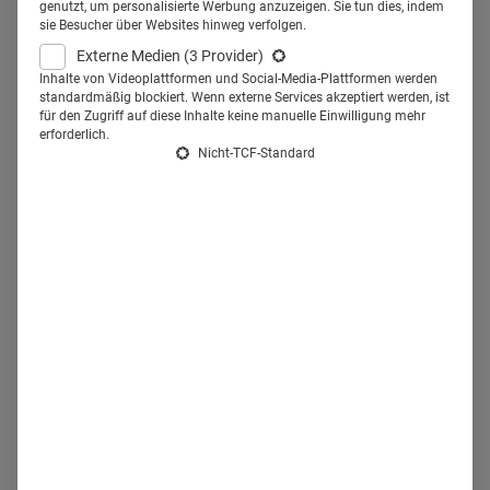
genutzt, um personalisierte Werbung anzuzeigen. Sie tun dies, indem
sie Besucher über Websites hinweg verfolgen.
Jeanne Kehren:
Bayer nutzt die Möglichkeiten der
Externe Medien
(3 Provider)
Inhalte von Videoplattformen und Social-Media-Plattformen werden
Künstlichen Intelligenz, um das ultimative Ziel zu erreichen:
standardmäßig blockiert. Wenn externe Services akzeptiert werden, ist
die richtige Behandlung zum richtigen Zeitpunkt zum
für den Zugriff auf diese Inhalte keine manuelle Einwilligung mehr
erforderlich.
richtigen Patienten zu bringen, und das effizienter und viel
Nicht-TCF-Standard
schneller als heute. KI wird dazu beitragen, beispiellose
Produktivitätssteigerungen und bessere Ergebnisse in
unserer gesamten Pharma-Wertschöpfungskette zu
erzielen. Während die Pharmaindustrie insgesamt wohl
noch am Anfang dieser Reise steht, sind wir stolz darauf,
dass wir bei Bayer KI in unserer Wertschöpfungskette
bereits zielgerichtet einsetzen und unsere KI-Fähigkeiten
weiter ausbauen und skalieren.
Health Relations: Sie haben eine Plattform für Zell- und