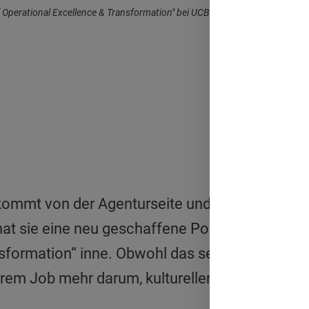
f Operational Excellence & Transformation" bei UCB. Die Stelle wurde neu 
 kommt von der Agenturseite und ist vor Kurze
hat sie eine neu geschaffene Position des „Hea
sformation“ inne. Obwohl das sehr nach tech
 ihrem Job mehr darum, kulturellen Wandel zu ge