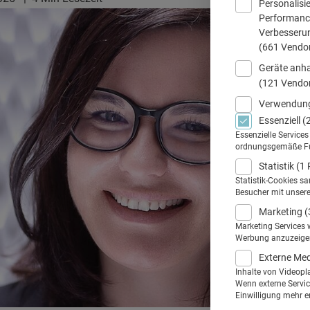
Personalisi
Performance
Verbesseru
(661 Vendo
Geräte anha
(121 Vendo
Verwendung
Essenziell
(
Essenzielle Service
ordnungsgemäße Funk
Statistik
(1 
Statistik-Cookies s
Besucher mit unser
Marketing
(
Marketing Services 
Werbung anzuzeigen.
Externe Me
Inhalte von Videopl
Wenn externe Service
Einwilligung mehr er