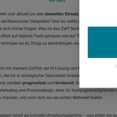
 dreht sich aktuell um den
sinnvollen Einsatz von KI
: Wo kann sie
sie Ressourcen freispielen? Und wo sollte man bewusst Nein sa
s sich immer fragen: Was ist das Ziel? Nicht alles, was machbar i
en Blick auf digitale Tools genauso wie auf Transformationspro
el wichtiger sei es, Dinge zu durchdringen und sie so zu gestalten
M
ich mit meinem CoPilot, der KI-Lösung von Microsoft. Das spart m
die ich in strategische Teamarbeit investieren kann.“ Ihre Haltu
end, sondern
pragmatisch
und
lernbereit
. Gemeinsam mit ihrem 
Marketing und Prozessdesign, etwa für Kampagnenadaptionen ode
 zu machen, und zwar dort, wo sie echten Mehrwert bieten.
ategin kennt sie schnelle Umsetzungssprints – nun erlebt sie, w