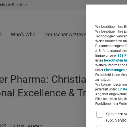
cherte Beiträge
Wir benötigen Ihre E
Wir benötigen Ihre E
s
Who’s Who
Deutscher Ärzteverlag
Whitepap
Technologien verwend
Weise finanzieren un
Personenbezogene Da
z. B. für personalis
Einige unserer
868 P
eines
berechtigten I
Weitere Informatione
unter
Einstellungen
o
Es besteht keine Ver
der Pharma: Christiane Schri
zu nutzen.
Wir können bestimmte
onal Excellence & Transforma
jederzeit unter
Einst
Angebot angewendet
Bitte beachten Sie, d
Funktionen der Websi
Speichern v
(655 Vendo
2025
|
4 Min Lesezeit