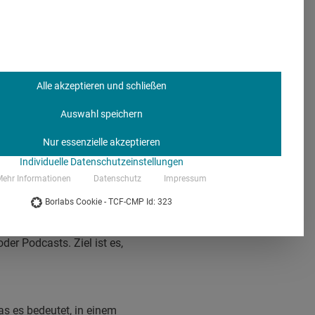
 Prozesse
gen? Für Schrix steht
st, bringt uns weiter.“
Alle akzeptieren und schließen
zesse insgesamt. Tempo
Auswahl speichern
, dass sie Wirkung
Nur essenzielle akzeptieren
Individuelle Datenschutzeinstellungen
ehr Informationen
Datenschutz
Impressum
ir Zeit für
Borlabs Cookie - TCF-CMP Id: 323
ng zur KI ist weder
Team testet sie
r Podcasts. Ziel ist es,
as es bedeutet, in einem