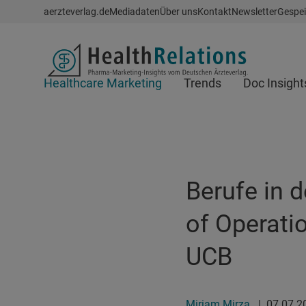
Schnellzugriff
aerzteverlag.de
Mediadaten
Über uns
Kontakt
Newsletter
Gespei
Header
Healthcare Marketing
Trends
Doc Insight
Suchfeld
Berufe in 
of Operati
UCB
Miriam Mirza
|
07.07.