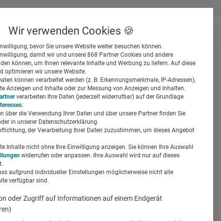
Wir verwenden Cookies 🍪
inwilligung, bevor Sie unsere Website weiter besuchen können.
inwilligung, damit wir und unsere 868 Partner Cookies und andere
er
en können, um Ihnen relevante Inhalte und Werbung zu liefern. Auf diese
d optimieren wir unsere Website.
ten können verarbeitet werden (z. B. Erkennungsmerkmale, IP-Adressen),
ierte Anzeigen und Inhalte oder zur Messung von Anzeigen und Inhalten.
artner
verarbeiten Ihre Daten (jederzeit widerrufbar) auf der Grundlage
nteresses
.
n über die Verwendung Ihrer Daten und über unsere Partner finden Sie
Suchen
der in unserer Datenschutzerklärung.
pflichtung, der Verarbeitung Ihrer Daten zuzustimmen, um dieses Angebot
x ist Head
 Inhalte nicht ohne Ihre Einwilligung anzeigen. Sie können Ihre Auswahl
tion bei
ellungen
widerrufen oder anpassen. Ihre Auswahl wird nur auf dieses
.
ass aufgrund individueller Einstellungen möglicherweise nicht alle
te verfügbar sind.
on oder Zugriff auf Informationen auf einem Endgerät
ren)