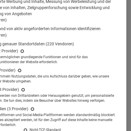
erte Werbung und Inhalte, Messung von Werbeleistung und der
 von Inhalten, Zielgruppenforschung sowie Entwicklung und
ng von Angeboten
ren)
nd von aktiv angeforderten Informationen identifizieren
ren)
 genauer Standortdaten
(220 Vendoren)
2 Provider)
s ermöglichen grundlegende Funktionen und sind für das
tionieren der Website erforderlich.
Provider)
ammeln Nutzungsdaten, die uns Aufschluss darüber geben, wie unsere
er Website umgehen.
3 Provider)
werden von Drittanbietern oder Herausgebern genutzt, um personalisierte
 Sie tun dies, indem sie Besucher über Websites hinweg verfolgen.
dien
(3 Provider)
attformen und Social-Media-Plattformen werden standardmäßig blockiert.
s akzeptiert werden, ist für den Zugriff auf diese Inhalte keine manuelle
forderlich.
Nicht-TCF-Standard