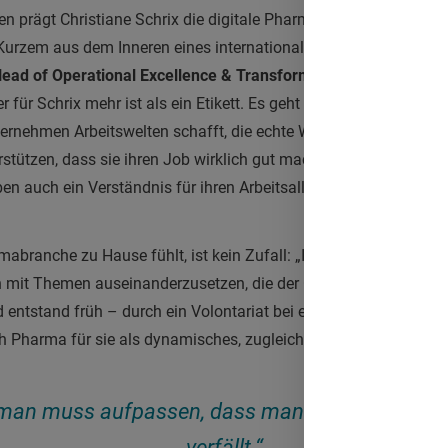
ten prägt Christiane Schrix die digitale Pharmakommunikation 
t Kurzem aus dem Inneren eines internationalen Bio-Pharmaunte
ead of Operational Excellence & Transformation
“ – ein Titel, 
er für Schrix mehr ist als ein Etikett. Es geht nicht nur um Proz
ternehmen Arbeitswelten schafft, die echte Wirksamkeit ermögli
rstützen, dass sie ihren Job wirklich gut machen können. Dazu b
en auch ein Verständnis für ihren Arbeitsalltag“, betont sie.
mabranche zu Hause fühlt, ist kein Zufall: „Ich empfinde diese A
ich mit Themen auseinanderzusetzen, die der Gesellschaft einen M
 entstand früh – durch ein Volontariat bei einer auf Healthcare s
ich Pharma für sie als dynamisches, zugleich tief relevantes Umf
 man muss aufpassen, dass man nicht in wilde
verfällt.“