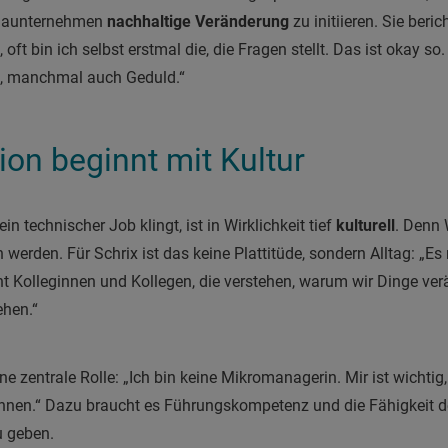
rmaunternehmen
nachhaltige Veränderung
zu initiieren. Sie beric
t bin ich selbst erstmal die, die Fragen stellt. Das ist okay s
, manchmal auch Geduld.“
on beginnt mit Kultur
n technischer Job klingt, ist in Wirklichkeit tief
kulturell
. Denn 
den. Für Schrix ist das keine Plattitüde, sondern Alltag: „Es r
ht Kolleginnen und Kollegen, die verstehen, warum wir Dinge verä
ehen.“
ne zentrale Rolle: „Ich bin keine Mikromanagerin. Mir ist wichti
önnen.“ Dazu braucht es Führungskompetenz und die Fähigkeit 
u geben.