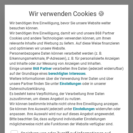
Über uns
Kontakt
Wir verwenden Cookies 🍪
Newsletter
Gespeicherte Beiträge
Wir benötigen Ihre Einwilligung, bevor Sie unsere Website weiter
Suchfeld
besuchen können.
Wir benötigen Ihre Einwilligung, damit wir und unsere 868 Partner
Dentsply Sirona:
Cookies und andere Technologien verwenden können, um Ihnen
relevante Inhalte und Werbung zu liefern. Auf diese Weise finanzieren
Teambuilding mit Paten und
Suchen
und optimieren wir unsere Website.
Personenbezogene Daten können verarbeitet werden (z. B.
Fußball-WM
Erkennungsmerkmale, IP-Adressen), z. B. für personalisierte Anzeigen
und Inhalte oder zur Messung von Anzeigen und Inhalten.
Einige unserer
868 Partner
verarbeiten Ihre Daten (jederzeit widerrufbar)
auf der Grundlage eines
berechtigten Interesses
.
Silja Elfers
12.06.2018
1 Min Lesezeit
Weitere Informationen über die Verwendung Ihrer Daten und über
unsere Partner finden Sie unter
Einstellungen
oder in unserer
Datenschutzerklärung.
Es besteht keine Verpflichtung, der Verarbeitung Ihrer Daten
zuzustimmen, um dieses Angebot zu nutzen.
Wir können bestimmte Inhalte nicht ohne Ihre Einwilligung anzeigen.
Sie können Ihre Auswahl jederzeit unter
Einstellungen
widerrufen oder
anpassen. Ihre Auswahl wird nur auf dieses Angebot angewendet.
Bitte beachten Sie, dass aufgrund individueller Einstellungen
möglicherweise nicht alle Funktionen der Website verfügbar sind.