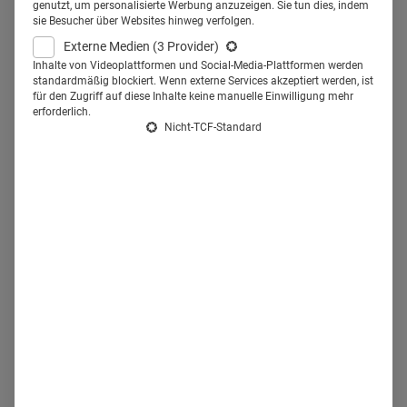
ergreift bunt gemischte
genutzt, um personalisierte Werbung anzuzeigen. Sie tun dies, indem
sie Besucher über Websites hinweg verfolgen.
Teambuildingmaßnahmen für
Externe Medien
(3 Provider)
seine Mitarbeiter aus fast 40
Inhalte von Videoplattformen und Social-Media-Plattformen werden
standardmäßig blockiert. Wenn externe Services akzeptiert werden, ist
Nationen.
für den Zugriff auf diese Inhalte keine manuelle Einwilligung mehr
erforderlich.
Nicht-TCF-Standard
Seit April gibt es die Dentsply Sirona Deutschland GmbH
(DSD). Hier bündelt der Dentalhersteller – entstanden
durch eine
Großfusion
vor zwei Jahren – seinen Vertrieb.
Für viele Mitarbeiter bedeutete das einen Umzug in die
hessische Stadt Bensheim. Doch der war extrem wichtig
für das Unternehmen: "Es ist ein unschätzbarer Vorteil für
alle Mitarbeiter, dort zu arbeiten, wo die Produkte
hergestellt werden – sozusagen am Puls des
Unternehmens", sagt Arjan de Roy, Geschäftsführer
Dentsply Sirona Deutschland GmbH.