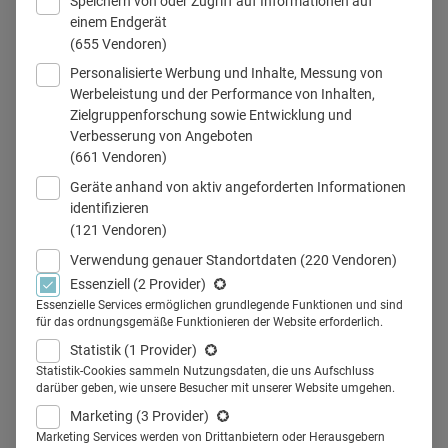
Speichern von oder Zugriff auf Informationen auf
einem Endgerät
(655 Vendoren)
Personalisierte Werbung und Inhalte, Messung von
© Dentsply Sirona Deutschland
Werbeleistung und der Performance von Inhalten,
Zielgruppenforschung sowie Entwicklung und
Verbesserung von Angeboten
(661 Vendoren)
Teilen
Geräte anhand von aktiv angeforderten Informationen
identifizieren
(121 Vendoren)
Verwendung genauer Standortdaten
(220 Vendoren)
Essenziell
(2 Provider)
Fusion, Umzug,
Essenzielle Services ermöglichen grundlegende Funktionen und sind
für das ordnungsgemäße Funktionieren der Website erforderlich.
Neustrukturierung. Dentsply
Statistik
(1 Provider)
Sirona Deutschland geht die
Statistik-Cookies sammeln Nutzungsdaten, die uns Aufschluss
darüber geben, wie unsere Besucher mit unserer Website umgehen.
Veränderungen aktiv an und
Marketing
(3 Provider)
Marketing Services werden von Drittanbietern oder Herausgebern