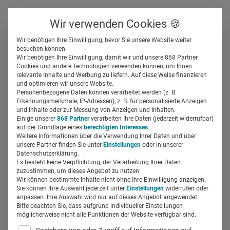
Über uns
Kontakt
Wir verwenden Cookies 🍪
Newsletter
Gespeicherte Beiträge
Wir benötigen Ihre Einwilligung, bevor Sie unsere Website weiter
Suchfeld
besuchen können.
Wir benötigen Ihre Einwilligung, damit wir und unsere 868 Partner
DiGA Mika:
Cookies und andere Technologien verwenden können, um Ihnen
relevante Inhalte und Werbung zu liefern. Auf diese Weise finanzieren
Therapiebegleitung für
Suchen
und optimieren wir unsere Website.
Personenbezogene Daten können verarbeitet werden (z. B.
Krebspatienten
Erkennungsmerkmale, IP-Adressen), z. B. für personalisierte Anzeigen
und Inhalte oder zur Messung von Anzeigen und Inhalten.
Einige unserer
868 Partner
verarbeiten Ihre Daten (jederzeit widerrufbar)
auf der Grundlage eines
berechtigten Interesses
.
Miriam Mirza
23.06.2021
6 Min Lesezeit
Weitere Informationen über die Verwendung Ihrer Daten und über
unsere Partner finden Sie unter
Einstellungen
oder in unserer
Datenschutzerklärung.
Es besteht keine Verpflichtung, der Verarbeitung Ihrer Daten
zuzustimmen, um dieses Angebot zu nutzen.
Wir können bestimmte Inhalte nicht ohne Ihre Einwilligung anzeigen.
Sie können Ihre Auswahl jederzeit unter
Einstellungen
widerrufen oder
anpassen. Ihre Auswahl wird nur auf dieses Angebot angewendet.
Bitte beachten Sie, dass aufgrund individueller Einstellungen
möglicherweise nicht alle Funktionen der Website verfügbar sind.