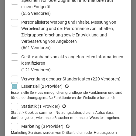
Speichern von oder Zugriff auf Informationen auf
einem Endgerät
(655 Vendoren)
Personalisierte Werbung und Inhalte, Messung von
Werbeleistung und der Performance von Inhalten,
Zielgruppenforschung sowie Entwicklung und
Verbesserung von Angeboten
Teilen
(661 Vendoren)
Geräte anhand von aktiv angeforderten Informationen
Seit Beginn des Jahres können Unternehmen ihre Apps in
identifizieren
(121 Vendoren)
das
DiGA-Verzeichnis
des Bundesamts für Arzneimittel
Verwendung genauer Standortdaten
(220 Vendoren)
und Medizinprodukte (BfAM) aufnehmen lassen. Dann
Essenziell
(2 Provider)
können sie von Ärzten verschrieben werden. Jüngst wurde
Essenzielle Services ermöglichen grundlegende Funktionen und sind
die App Mika des Unternehmens Fosanis GmbH als erste
für das ordnungsgemäße Funktionieren der Website erforderlich.
und bislang einzige App auf Rezept für alle Krebsarten
Statistik
(1 Provider)
Statistik-Cookies sammeln Nutzungsdaten, die uns Aufschluss
zugelassen.
darüber geben, wie unsere Besucher mit unserer Website umgehen.
Die Anwendung wurde in Kooperation mit onkologischen
Marketing
(3 Provider)
Forschungseinrichtungen und Tumorzentren wie der
Marketing Services werden von Drittanbietern oder Herausgebern