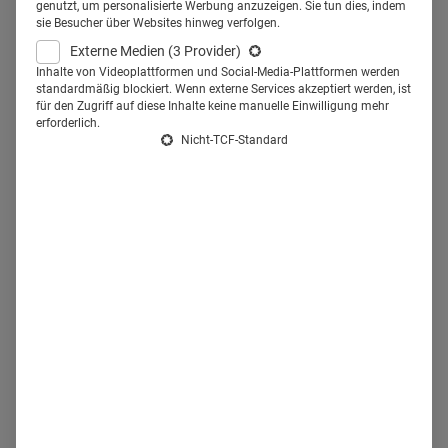
genutzt, um personalisierte Werbung anzuzeigen. Sie tun dies, indem
Berliner Charité und dem Uniklinikum Leipzig entwickelt. Im
sie Besucher über Websites hinweg verfolgen.
Interview berichtet Dr. Jan Simon Raue, CEO der Fosanis
Externe Medien
(3 Provider)
GmbH, vom Weg der Entwicklung der App bis hin zur
Inhalte von Videoplattformen und Social-Media-Plattformen werden
standardmäßig blockiert. Wenn externe Services akzeptiert werden, ist
Aufnahme in das DiGA-Verzeichnis.
für den Zugriff auf diese Inhalte keine manuelle Einwilligung mehr
erforderlich.
Nicht-TCF-Standard
© Fosanis GmbH