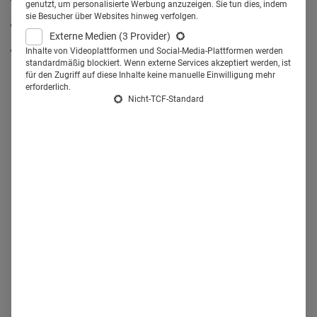
genutzt, um personalisierte Werbung anzuzeigen. Sie tun dies, indem
sie Besucher über Websites hinweg verfolgen.
welche digitalen Geschäftsmodelle Bayer entwickelt,
Externe Medien
(3 Provider)
an welchen konkreten Beispielen sich das festmachen
Inhalte von Videoplattformen und Social-Media-Plattformen werden
standardmäßig blockiert. Wenn externe Services akzeptiert werden, ist
lässt
für den Zugriff auf diese Inhalte keine manuelle Einwilligung mehr
erforderlich.
Nicht-TCF-Standard
Health Relations: Sie treiben mit medizinischen
Innovationen Ihre Transformation voran. Welche sind
das?
Krysia Sommers:
Bayer investiert in großem Umfang
in Bereiche, die an der Spitze der biomedizinischen und
technologischen Revolution stehen. Dazu gehören sowohl
aktuelle Produkteinführungen mit zwei potenziellen
Blockbustern als auch das Entwicklungsportfolio der
späten klinischen Phase mit mindestens einem weiteren
möglichen Blockbuster.
Health Relations: An welchem