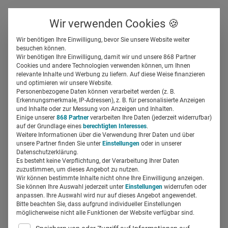
Über uns
Kontakt
Wir verwenden Cookies 🍪
Newsletter
Gespeicherte Beiträge
Wir benötigen Ihre Einwilligung, bevor Sie unsere Website weiter
Suchfeld
besuchen können.
Wir benötigen Ihre Einwilligung, damit wir und unsere 868 Partner
Digitale Transformation bei
Cookies und andere Technologien verwenden können, um Ihnen
relevante Inhalte und Werbung zu liefern. Auf diese Weise finanzieren
Bayer: „Wir stehen vor einer
Suchen
und optimieren wir unsere Website.
Personenbezogene Daten können verarbeitet werden (z. B.
Bio-Revolution“
Erkennungsmerkmale, IP-Adressen), z. B. für personalisierte Anzeigen
und Inhalte oder zur Messung von Anzeigen und Inhalten.
Einige unserer
868 Partner
verarbeiten Ihre Daten (jederzeit widerrufbar)
auf der Grundlage eines
berechtigten Interesses
.
Miriam Mirza
22.04.2022
4 Min Lesezeit
Weitere Informationen über die Verwendung Ihrer Daten und über
unsere Partner finden Sie unter
Einstellungen
oder in unserer
Datenschutzerklärung.
Es besteht keine Verpflichtung, der Verarbeitung Ihrer Daten
zuzustimmen, um dieses Angebot zu nutzen.
Wir können bestimmte Inhalte nicht ohne Ihre Einwilligung anzeigen.
Sie können Ihre Auswahl jederzeit unter
Einstellungen
widerrufen oder
anpassen. Ihre Auswahl wird nur auf dieses Angebot angewendet.
Bitte beachten Sie, dass aufgrund individueller Einstellungen
möglicherweise nicht alle Funktionen der Website verfügbar sind.