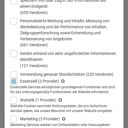
Speichern von oder Zugriff auf Informationen auf
einem Endgerät
(655 Vendoren)
Personalisierte Werbung und Inhalte, Messung von
Digitale Transformation
Werbeleistung und der Performance von Inhalten,
Zielgruppenforschung sowie Entwicklung und
Verbesserung von Angeboten
(661 Vendoren)
Teilen
Geräte anhand von aktiv angeforderten Informationen
identifizieren
(121 Vendoren)
Bayer führt seine digitale Transformation fort. Im Interview
Verwendung genauer Standortdaten
(220 Vendoren)
mit Health Relations berichtet Krysia Sommers, Leiterin
Essenziell
(2 Provider)
Unternehmenskommunikation Bayer Vital GmbH,
Essenzielle Services ermöglichen grundlegende Funktionen und sind
für das ordnungsgemäße Funktionieren der Website erforderlich.
Leverkusen, von neuen Forschungsfeldern und digitalen
Statistik
(1 Provider)
Geschäftsmodellen, die ausgebaut werden sollen.
Statistik-Cookies sammeln Nutzungsdaten, die uns Aufschluss
In diesem Interview erfahren Sie:
darüber geben, wie unsere Besucher mit unserer Website umgehen.
welche Innovationen Bayer vorantreibt,
Marketing
(3 Provider)
Marketing Services werden von Drittanbietern oder Herausgebern
welche Rolle dabei die Digitalisierung spielt,