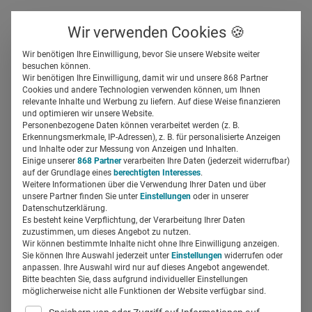
Über uns
Kontakt
Wir verwenden Cookies 🍪
Newsletter
Gespeicherte Beiträge
Wir benötigen Ihre Einwilligung, bevor Sie unsere Website weiter
Suchfeld
besuchen können.
Wir benötigen Ihre Einwilligung, damit wir und unsere 868 Partner
eHealth-Standort Hamburg:
Cookies und andere Technologien verwenden können, um Ihnen
relevante Inhalte und Werbung zu liefern. Auf diese Weise finanzieren
Zusammen bringen, was
Suchen
und optimieren wir unsere Website.
Personenbezogene Daten können verarbeitet werden (z. B.
zusammen gehört
Erkennungsmerkmale, IP-Adressen), z. B. für personalisierte Anzeigen
und Inhalte oder zur Messung von Anzeigen und Inhalten.
Einige unserer
868 Partner
verarbeiten Ihre Daten (jederzeit widerrufbar)
auf der Grundlage eines
berechtigten Interesses
.
Regine Marxen
09.02.2018
3 Min Lesezeit
Weitere Informationen über die Verwendung Ihrer Daten und über
unsere Partner finden Sie unter
Einstellungen
oder in unserer
Datenschutzerklärung.
Es besteht keine Verpflichtung, der Verarbeitung Ihrer Daten
zuzustimmen, um dieses Angebot zu nutzen.
Wir können bestimmte Inhalte nicht ohne Ihre Einwilligung anzeigen.
Sie können Ihre Auswahl jederzeit unter
Einstellungen
widerrufen oder
anpassen. Ihre Auswahl wird nur auf dieses Angebot angewendet.
Bitte beachten Sie, dass aufgrund individueller Einstellungen
möglicherweise nicht alle Funktionen der Website verfügbar sind.