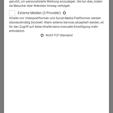
Regional und darüber hinaus.
genutzt, um personalisierte Werbung anzuzeigen. Sie tun dies, indem
sie Besucher über Websites hinweg verfolgen.
Externe Medien
(3 Provider)
Hamburg hat nicht nur die Elbphilharmonie zu bieten –
Inhalte von Videoplattformen und Social-Media-Plattformen werden
sondern auch eine starke Gesundheitswirtschaft. Jeder
standardmäßig blockiert. Wenn externe Services akzeptiert werden, ist
für den Zugriff auf diese Inhalte keine manuelle Einwilligung mehr
siebte Erwerbstätige arbeitet in der Gesundheitsbranche.
erforderlich.
Das sind rund 169.000 Menschen. „Die
Nicht-TCF-Standard
Gesundheitswirtschaft ist einer der führenden
Wirtschaftszweige in dieser Stadt“, sagt Diana Hutter von
der
Gesundheitswirtschaft Hamburg
GmbH (GWHH).
Die
Cluster- und Projektmanagerin nennt zwei wesentliche
Faktoren, die Hamburg als Standort für die Healthcare-
Branche attraktiv machen: die hohe Anzahl der
Branchen-Akteure, die in dieser Stadt bereits beheimatet
sind – und die räumliche Nähe.
Beides sind entscheidende
Faktoren für die weitere Entwicklung Hamburgs zu einem
nachhaltig erfolgreichen eHealth-Standort. Tatsächlich