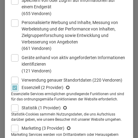
Speichern von oder Zugriff auf Informationen auf
einem Endgerät
(655 Vendoren)
Personalisierte Werbung und Inhalte, Messung von
© mstein/stock.adobe.com
Werbeleistung und der Performance von Inhalten,
Zielgruppenforschung sowie Entwicklung und
Verbesserung von Angeboten
(661 Vendoren)
Teilen
Geräte anhand von aktiv angeforderten Informationen
identifizieren
(121 Vendoren)
Verwendung genauer Standortdaten
(220 Vendoren)
Essenziell
(2 Provider)
Hamburg will seine Position als
Essenzielle Services ermöglichen grundlegende Funktionen und sind
für das ordnungsgemäße Funktionieren der Website erforderlich.
führender eHealth-Standort in
Statistik
(1 Provider)
Deutschland festigen – und setzt
Statistik-Cookies sammeln Nutzungsdaten, die uns Aufschluss
darüber geben, wie unsere Besucher mit unserer Website umgehen.
dafür auf vielfältige Vernetzung.
Marketing
(3 Provider)
Marketing Services werden von Drittanbietern oder Herausgebern