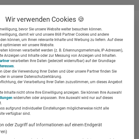
Wir verwenden Cookies 🍪
inwilligung, bevor Sie unsere Website weiter besuchen können.
inwilligung, damit wir und unsere 868 Partner Cookies und andere
er
en können, um Ihnen relevante Inhalte und Werbung zu liefern. Auf diese
d optimieren wir unsere Website.
ten können verarbeitet werden (z. B. Erkennungsmerkmale, IP-Adressen),
ierte Anzeigen und Inhalte oder zur Messung von Anzeigen und Inhalten.
artner
verarbeiten Ihre Daten (jederzeit widerrufbar) auf der Grundlage
nteresses
.
n über die Verwendung Ihrer Daten und über unsere Partner finden Sie
Suchen
der in unserer Datenschutzerklärung.
pflichtung, der Verarbeitung Ihrer Daten zuzustimmen, um dieses Angebot
mpfen in
 Inhalte nicht ohne Ihre Einwilligung anzeigen. Sie können Ihre Auswahl
ellungen
widerrufen oder anpassen. Ihre Auswahl wird nur auf dieses
.
ass aufgrund individueller Einstellungen möglicherweise nicht alle
te verfügbar sind.
on oder Zugriff auf Informationen auf einem Endgerät
ren)