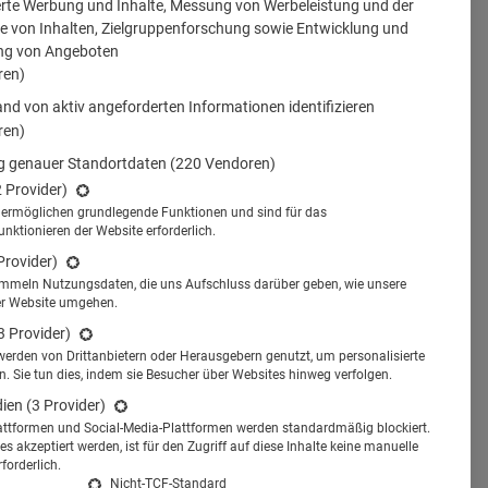
erte Werbung und Inhalte, Messung von Werbeleistung und der
 von Inhalten, Zielgruppenforschung sowie Entwicklung und
ng von Angeboten
ren)
nd von aktiv angeforderten Informationen identifizieren
ren)
 genauer Standortdaten
(220 Vendoren)
2 Provider)
s ermöglichen grundlegende Funktionen und sind für das
tionieren der Website erforderlich.
Provider)
ammeln Nutzungsdaten, die uns Aufschluss darüber geben, wie unsere
er Website umgehen.
3 Provider)
werden von Drittanbietern oder Herausgebern genutzt, um personalisierte
 Sie tun dies, indem sie Besucher über Websites hinweg verfolgen.
dien
(3 Provider)
attformen und Social-Media-Plattformen werden standardmäßig blockiert.
s akzeptiert werden, ist für den Zugriff auf diese Inhalte keine manuelle
forderlich.
Nicht-TCF-Standard