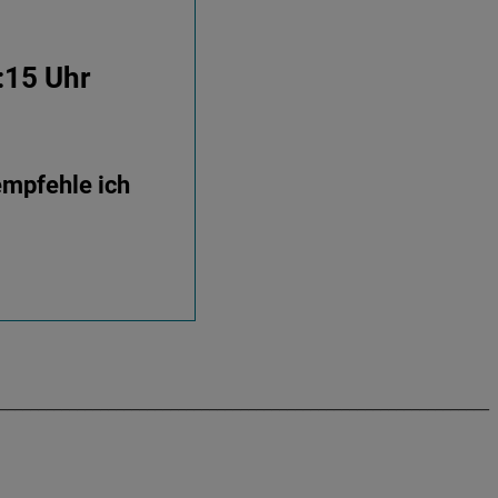
:15 Uhr
empfehle ich
_______________________________________________________________