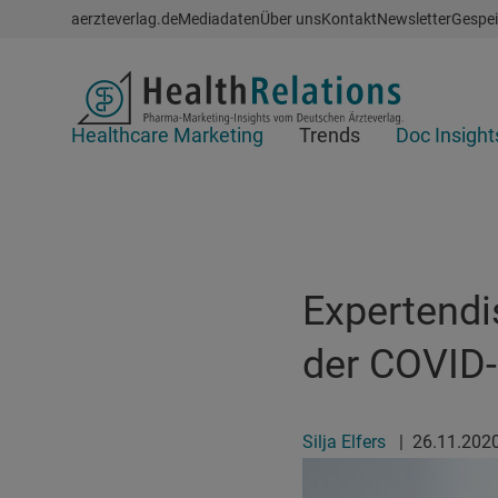
Schnellzugriff
aerzteverlag.de
Mediadaten
Über uns
Kontakt
Newsletter
Gespei
Header
Healthcare Marketing
Trends
Doc Insight
Suchfeld
Expertendi
der COVID
Silja Elfers
|
26.11.202