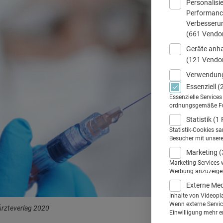
Personalisi
Performance
Verbesseru
(661 Vendo
Geräte anha
(121 Vendo
Verwendung
Essenziell
(
Essenzielle Service
ordnungsgemäße Funk
Statistik
(1 
Statistik-Cookies s
Besucher mit unser
Marketing
(
Marketing Services 
Werbung anzuzeigen.
Externe Me
Inhalte von Videopl
Wenn externe Service
rzteverlag 2020
Einwilligung mehr er