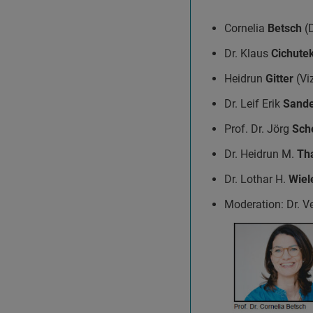
Cornelia
Betsch
(
Dr. Klaus
Cichute
Heidrun
Gitter
(Vi
Dr. Leif Erik
Sand
Prof. Dr. Jörg
Sche
Dr. Heidrun M.
Th
Dr. Lothar H.
Wiel
Moderation: Dr. V