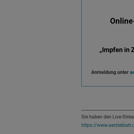
Online
„Impfen in 
Anmeldung unter
a
_________________________
Sie haben den Live-Stre
https://www.aerzteblat