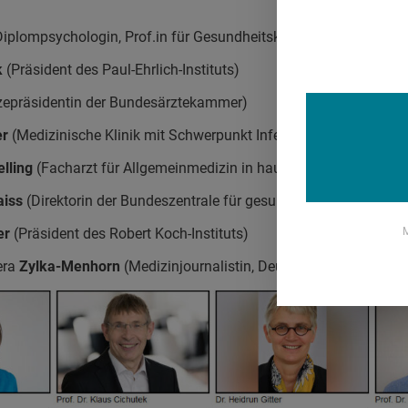
Diplompsychologin, Prof.in für Gesundheitskommunikation, Unive
k
(Präsident des Paul-Ehrlich-Instituts)
zepräsidentin der Bundesärztekammer)
er
(Medizinische Klinik mit Schwerpunkt Infektiologie und Pneum
lling
(Facharzt für Allgemeinmedizin in hausärztlicher Gemeins
aiss
(Direktorin der Bundeszentrale für gesundheitliche Aufkläru
M
er
(Präsident des Robert Koch-Instituts)
era
Zylka-Menhorn
(Medizinjournalistin, Deutsches Ärzteblatt)