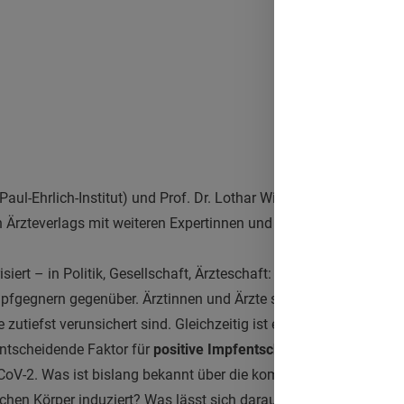
Paul-Ehrlich-Institut) und Prof. Dr. Lothar Wieler (Robert Koch-Ins
Ärzteverlags mit weiteren Expertinnen und Experten über ärztl
ert – in Politik, Gesellschaft, Ärzteschaft: Befürworter einer a
Impfgegnern gegenüber. Ärztinnen und Ärzte sind demzufolge mit 
e zutiefst verunsichert sind. Gleichzeitig ist eine gelungene Arzt-
ntscheidende Faktor für
positive Impfentscheidungen
– auch im
V-2. Was ist bislang bekannt über die komplexen Immunantwor
hen Körper induziert? Was lässt sich daraus über Wirkweise un