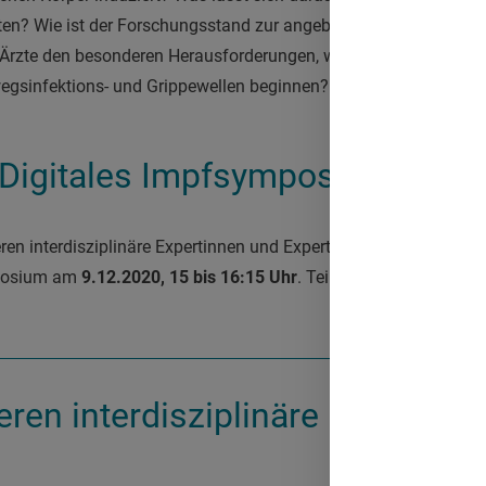
ten? Wie ist der Forschungsstand zur angeborenen und erworb
Ärzte den besonderen Herausforderungen, wenn zusätzlich zur
egsinfektions- und Grippewellen beginnen?
 Digitales Impfsymposium am 9
eren interdisziplinäre Expertinnen und Experten auf Einladung d
mposium am
9.12.2020, 15 bis 16:15 Uhr
. Teilnehmer sind:
eren interdisziplinäre Expertin