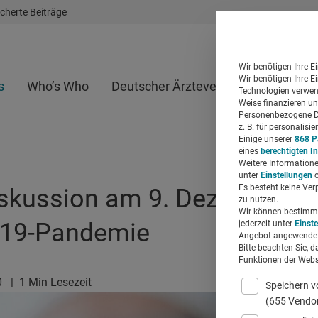
cherte Beiträge
Wir benötigen Ihre E
Wir benötigen Ihre E
s
Who’s Who
Deutscher Ärzteverlag
Whitepap
Technologien verwend
Weise finanzieren un
Personenbezogene Da
z. B. für personalis
Einige unserer
868 P
eines
berechtigten I
Weitere Informatione
unter
Einstellungen
o
Es besteht keine Ver
skussion am 9. Dezember: I
zu nutzen.
Wir können bestimmte
-19-Pandemie
jederzeit unter
Einst
Angebot angewendet
Bitte beachten Sie, d
Funktionen der Websi
0
|
1 Min Lesezeit
Speichern v
(655 Vendo