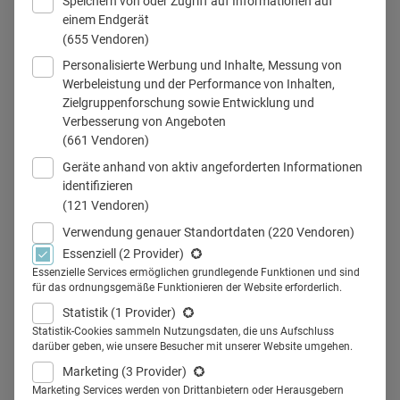
Speichern von oder Zugriff auf Informationen auf
einem Endgerät
(655 Vendoren)
Personalisierte Werbung und Inhalte, Messung von
Werbeleistung und der Performance von Inhalten,
Zielgruppenforschung sowie Entwicklung und
Heinrich Moisa, Vorsitzender der Geschäftsführung von Novartis
Verbesserung von Angeboten
Deutschland, auf dem Handelsblatt-Kongress Pharma 2025
(661 Vendoren)
© Regine Marxen
Geräte anhand von aktiv angeforderten Informationen
identifizieren
(121 Vendoren)
Verwendung genauer Standortdaten
(220 Vendoren)
Teilen
Essenziell
(2 Provider)
Essenzielle Services ermöglichen grundlegende Funktionen und sind
für das ordnungsgemäße Funktionieren der Website erforderlich.
Quo vadis Pharma? Heinrich Moisa, President &
Statistik
(1 Provider)
Managing Director Novartis Deutschland, zeichnete
Statistik-Cookies sammeln Nutzungsdaten, die uns Aufschluss
in seinem Impulsvortrag auf der Handelsblatt
darüber geben, wie unsere Besucher mit unserer Website umgehen.
Jahrestagung Pharma 2025 ein positives Bild für die
Marketing
(3 Provider)
Entwicklung der deutschen Pharmabranche.
Marketing Services werden von Drittanbietern oder Herausgebern