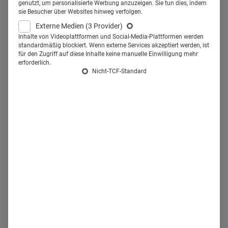
genutzt, um personalisierte Werbung anzuzeigen. Sie tun dies, indem
Visionen könnten Realität werden. Doch wie wird
sie Besucher über Websites hinweg verfolgen.
aus dem Konjunktiv ein Indikativ?
Externe Medien
(3 Provider)
Inhalte von Videoplattformen und Social-Media-Plattformen werden
standardmäßig blockiert. Wenn externe Services akzeptiert werden, ist
Die Pharmaindustrie in Deutschland und Europa steht vor
für den Zugriff auf diese Inhalte keine manuelle Einwilligung mehr
erforderlich.
großen Herausforderungen
. Das liegt auch an den
Nicht-TCF-Standard
regulatorischen Rahmenbedingungen. Aber sie hat auch
große Chancen. Davon ist
Heinrich Moisa
, Vorsitzender der
Geschäftsführung von
Novartis
Deutschland, überzeugt. In
seinem
Vortrag
„Vom Molekül zur optimalen Versorgung:
Wie KI und Daten unser Gesundheitssystem
transformieren“ skizzierte er auf der
Handelsblatt-
Jahrestagung Pharma 2025
, was Technologie und
Pharmaforschung schon heute bewegen können. KI sei ein
Game Changer und eine Zukunft, in der die Versorgung der
Menschen in Deutschland verbessert, die Entwicklungszeit
neuer Medikamente verkürzt und gleichzeitig die Kosten