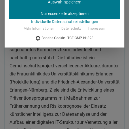
Auswahl speichern
Novartis Deutschland ist als
Projektpartner an
Nur essenzielle akzeptieren
DigiOnko
beteiligt. Das innovative Projekt in Bayern
Individuelle Datenschutzeinstellungen
will die Vorsorge und Behandlung von Brustkrebs
Mehr Informationen
Datenschutz
Impressum
mithilfe der digitalen Medizin verbessern. Der Ansatz:
Borlabs Cookie - TCF-CMP Id: 323
Patientinnen werden von Anfang an durch ein
sogenanntes Kompetenzteam individuell und
nachhaltig unterstützt. Die Initiative ist ein
Gemeinschaftsprojekt verschiedener Akteure, darunter
die Frauenklinik des Universitätsklinikums Erlangen
(Projektleitung) und die Friedrich-Alexander-Universität
Erlangen-Nürnberg. Ziele sind die Entwicklung eines
Präventionsprogramms mit Maßnahmen zur
Früherkennung und Risikoprognose, der Einsatz
künstlicher Intelligenz zur Datenanalyse und der
Aufbau einer digitalen IT-Struktur zur Vernetzung aller