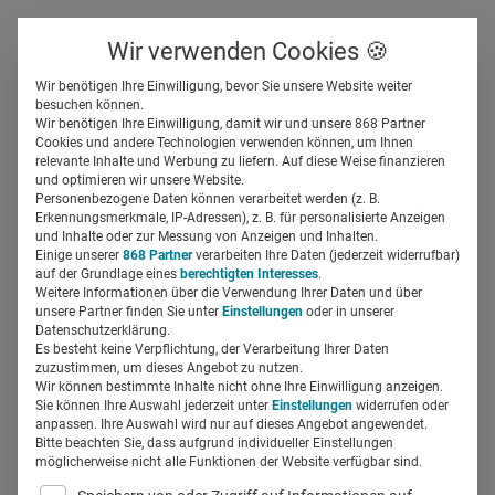
Über uns
Kontakt
Wir verwenden Cookies 🍪
Newsletter
Gespeicherte Beiträge
Wir benötigen Ihre Einwilligung, bevor Sie unsere Website weiter
Suchfeld
besuchen können.
Wir benötigen Ihre Einwilligung, damit wir und unsere 868 Partner
Heinrich Moisa, Pharma
Cookies und andere Technologien verwenden können, um Ihnen
relevante Inhalte und Werbung zu liefern. Auf diese Weise finanzieren
2025: „Wir sind gar nicht so
Suchen
und optimieren wir unsere Website.
Personenbezogene Daten können verarbeitet werden (z. B.
weit von dieser
Erkennungsmerkmale, IP-Adressen), z. B. für personalisierte Anzeigen
und Inhalte oder zur Messung von Anzeigen und Inhalten.
Einige unserer
868 Partner
verarbeiten Ihre Daten (jederzeit widerrufbar)
Zukunftsvision entfernt“
auf der Grundlage eines
berechtigten Interesses
.
Weitere Informationen über die Verwendung Ihrer Daten und über
unsere Partner finden Sie unter
Einstellungen
oder in unserer
Regine Marxen
04.03.2025
3 Min Lesezeit
Datenschutzerklärung.
Es besteht keine Verpflichtung, der Verarbeitung Ihrer Daten
zuzustimmen, um dieses Angebot zu nutzen.
Wir können bestimmte Inhalte nicht ohne Ihre Einwilligung anzeigen.
Sie können Ihre Auswahl jederzeit unter
Einstellungen
widerrufen oder
anpassen. Ihre Auswahl wird nur auf dieses Angebot angewendet.
Bitte beachten Sie, dass aufgrund individueller Einstellungen
möglicherweise nicht alle Funktionen der Website verfügbar sind.