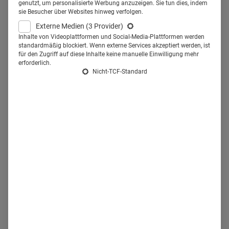
digitalen Wandel.
genutzt, um personalisierte Werbung anzuzeigen. Sie tun dies, indem
sie Besucher über Websites hinweg verfolgen.
Externe Medien
(3 Provider)
G
anze
72 % der Fachbereichsleiter in Konzernen, so belegt
Inhalte von Videoplattformen und Social-Media-Plattformen werden
eine Studie, sehen Silodenken im digitalen Wandel als
standardmäßig blockiert. Wenn externe Services akzeptiert werden, ist
für den Zugriff auf diese Inhalte keine manuelle Einwilligung mehr
größte Barriere im Online-Marketing an.
In größeren
erforderlich.
Nicht-TCF-Standard
Unternehmen, das betrifft auch die Healthcare-Branche,
dominiert häufig die Abteilungslogik die Kommunikation.
Das heißt, dass Marketingstrategien nicht
Abteilungsübergreifend gedacht werden, sondern jede Unit
für sich arbeitet. PR-, Marketing- und Vertriebsabteilungen
beackern jeweils ihren eigenen Aufgabenbereich – ohne
Kenntnisse über die Tätigkeiten der Kollegen.
Der digitale
Wandel aber verändert kommunikative Strukturen und
schafft neue Herausforderungen.