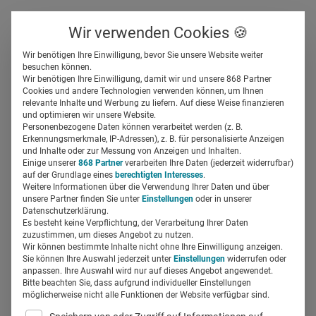
Über uns
Kontakt
Wir verwenden Cookies 🍪
Newsletter
Gespeicherte Beiträge
Wir benötigen Ihre Einwilligung, bevor Sie unsere Website weiter
Suchfeld
besuchen können.
Wir benötigen Ihre Einwilligung, damit wir und unsere 868 Partner
Nieder mit dem Silodenken!
Cookies und andere Technologien verwenden können, um Ihnen
relevante Inhalte und Werbung zu liefern. Auf diese Weise finanzieren
Marketing über den
Suchen
und optimieren wir unsere Website.
Personenbezogene Daten können verarbeitet werden (z. B.
Tellerrand hinaus
Erkennungsmerkmale, IP-Adressen), z. B. für personalisierte Anzeigen
und Inhalte oder zur Messung von Anzeigen und Inhalten.
Einige unserer
868 Partner
verarbeiten Ihre Daten (jederzeit widerrufbar)
auf der Grundlage eines
berechtigten Interesses
.
Regine Marxen
18.08.2016
2 Min Lesezeit
Weitere Informationen über die Verwendung Ihrer Daten und über
unsere Partner finden Sie unter
Einstellungen
oder in unserer
Datenschutzerklärung.
Es besteht keine Verpflichtung, der Verarbeitung Ihrer Daten
zuzustimmen, um dieses Angebot zu nutzen.
Wir können bestimmte Inhalte nicht ohne Ihre Einwilligung anzeigen.
Sie können Ihre Auswahl jederzeit unter
Einstellungen
widerrufen oder
anpassen. Ihre Auswahl wird nur auf dieses Angebot angewendet.
Bitte beachten Sie, dass aufgrund individueller Einstellungen
möglicherweise nicht alle Funktionen der Website verfügbar sind.