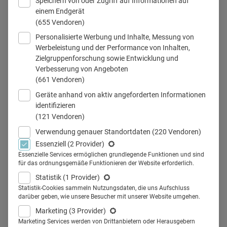
Speichern von oder Zugriff auf Informationen auf
einem Endgerät
(655 Vendoren)
Personalisierte Werbung und Inhalte, Messung von
Werbeleistung und der Performance von Inhalten,
Zielgruppenforschung sowie Entwicklung und
Verbesserung von Angeboten
Teilen
(661 Vendoren)
Geräte anhand von aktiv angeforderten Informationen
identifizieren
(121 Vendoren)
Starre Entscheidungsprozesse
Verwendung genauer Standortdaten
(220 Vendoren)
Essenziell
(2 Provider)
und Inseldenken: In vielen
Essenzielle Services ermöglichen grundlegende Funktionen und sind
für das ordnungsgemäße Funktionieren der Website erforderlich.
deutschen großen Unternehmen
Statistik
(1 Provider)
gilt nach wie vor das Silodenken
Statistik-Cookies sammeln Nutzungsdaten, die uns Aufschluss
darüber geben, wie unsere Besucher mit unserer Website umgehen.
als größtes Hindernis im
Marketing
(3 Provider)
Marketing Services werden von Drittanbietern oder Herausgebern