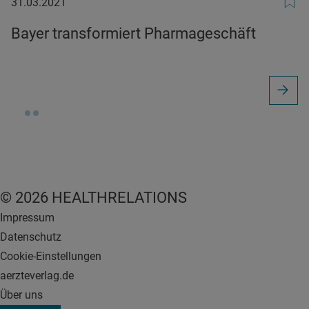
31.03.2021
31.03.2021
Bayer transformiert Pharmageschäft
© 2026 HEALTHRELATIONS
Impressum
Datenschutz
Cookie-Einstellungen
aerzteverlag.de
Über uns