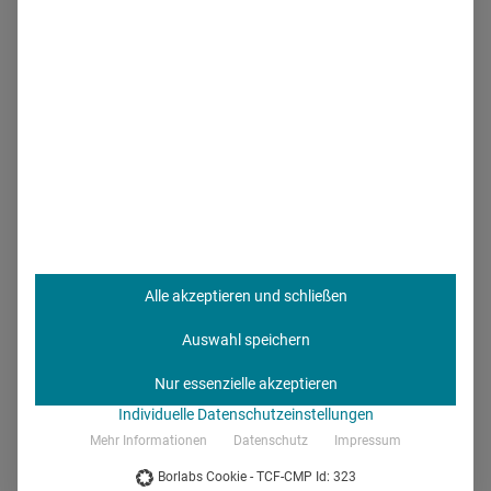
schaffen, die den Außendienst noch stärker entlasten.“
Aber auch hier gilt: Der Nutzen muss klar erkennbar sein,
und die Einführung erfolgt schrittweise.
Engere Zusammenarbeit von
Medical und Commercial
Eine zentrale Herausforderung in der Pharmaindustrie ist
Alle akzeptieren und schließen
die
Zusammenarbeit zwischen Medical und Commercial
.
Schmidt erläutert: „Es gibt regulatorische Vorgaben, die
Auswahl speichern
eine vollständige Integration verhindern. Dennoch arbeiten
Nur essenzielle akzeptieren
wir daran, die Kommunikation zwischen den Teams zu
Individuelle Datenschutzeinstellungen
verbessern.“ Ein Beispiel ist die
Implementierung von
Mehr Informationen
Datenschutz
Impressum
Instant Messaging-Lösungen
, mit denen
Borlabs Cookie - TCF-CMP Id: 323
Außendienstmitarbeitende medizinische Anfragen schnell