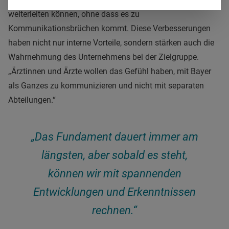
weiterleiten können, ohne dass es zu
Kommunikationsbrüchen kommt. Diese Verbesserungen
haben nicht nur interne Vorteile, sondern stärken auch die
Wahrnehmung des Unternehmens bei der Zielgruppe.
„Ärztinnen und Ärzte wollen das Gefühl haben, mit Bayer
als Ganzes zu kommunizieren und nicht mit separaten
Abteilungen.“
„Das Fundament dauert immer am
längsten, aber sobald es steht,
können wir mit spannenden
Entwicklungen und Erkenntnissen
rechnen.“