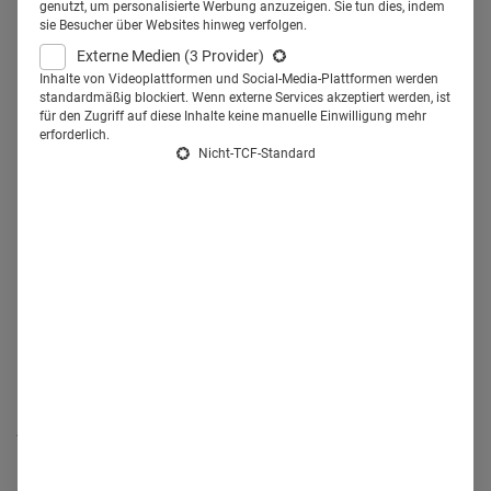
genutzt, um personalisierte Werbung anzuzeigen. Sie tun dies, indem
„harmonisierte Daten“ setzt, um neue Anwendungen
sie Besucher über Websites hinweg verfolgen.
zu entwickeln und Arbeitsprozesse zu optimieren.
Externe Medien
(3 Provider)
Inhalte von Videoplattformen und Social-Media-Plattformen werden
standardmäßig blockiert. Wenn externe Services akzeptiert werden, ist
für den Zugriff auf diese Inhalte keine manuelle Einwilligung mehr
„Die Pharmaindustrie hat das Potenzial, mit neuen
erforderlich.
Technologien wie KI einen enormen Mehrwert zu schaffen.
Nicht-TCF-Standard
Doch dieser Prozess beginnt mit harmonisierten Daten“,
erklärt Schmidt. Gemeint sind damit Daten, die aus
verschiedenen Quellen konsolidiert und standardisiert
werden, um eine einheitliche Grundlage für Analysen und
Entscheidungen zu schaffen. Bei Bayer entschied man sich
daher bewusst für die Integration einer einheitlichen
Datenbank („OpenData“) ins CRM-System, um globale
Standards zu schaffen. Gleichzeitig obliegt es den
jeweiligen Unternehmensvertretungen in den einzelnen
Ländern, selbst zu entscheiden, wie sie harmonisierte
Datenquellen implementieren und nutzen.
„
OpenData“ ist