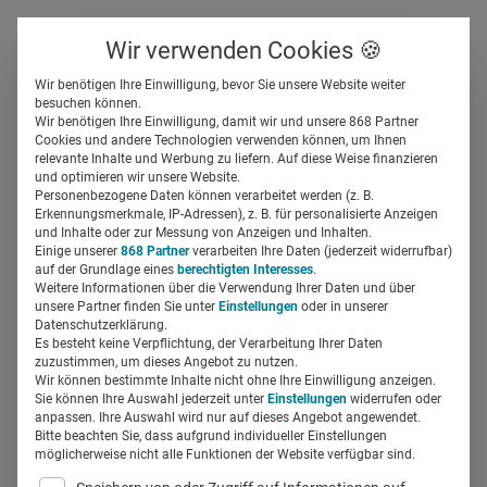
Über uns
Kontakt
Wir verwenden Cookies 🍪
Newsletter
Gespeicherte Beiträge
Wir benötigen Ihre Einwilligung, bevor Sie unsere Website weiter
Suchfeld
besuchen können.
Wir benötigen Ihre Einwilligung, damit wir und unsere 868 Partner
Bayer: Ohne „harmonisierte
Cookies und andere Technologien verwenden können, um Ihnen
relevante Inhalte und Werbung zu liefern. Auf diese Weise finanzieren
Daten“ keine digitale
Suchen
und optimieren wir unsere Website.
Personenbezogene Daten können verarbeitet werden (z. B.
Transformation
Erkennungsmerkmale, IP-Adressen), z. B. für personalisierte Anzeigen
und Inhalte oder zur Messung von Anzeigen und Inhalten.
Einige unserer
868 Partner
verarbeiten Ihre Daten (jederzeit widerrufbar)
auf der Grundlage eines
berechtigten Interesses
.
Miriam Mirza
11.12.2024
3 Min Lesezeit
Weitere Informationen über die Verwendung Ihrer Daten und über
unsere Partner finden Sie unter
Einstellungen
oder in unserer
Datenschutzerklärung.
Es besteht keine Verpflichtung, der Verarbeitung Ihrer Daten
zuzustimmen, um dieses Angebot zu nutzen.
Wir können bestimmte Inhalte nicht ohne Ihre Einwilligung anzeigen.
Sie können Ihre Auswahl jederzeit unter
Einstellungen
widerrufen oder
anpassen. Ihre Auswahl wird nur auf dieses Angebot angewendet.
Bitte beachten Sie, dass aufgrund individueller Einstellungen
möglicherweise nicht alle Funktionen der Website verfügbar sind.