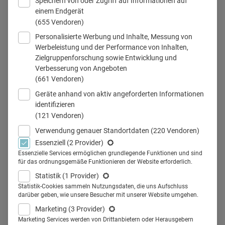
Speichern von oder Zugriff auf Informationen auf
einem Endgerät
(655 Vendoren)
Personalisierte Werbung und Inhalte, Messung von
Stefan Schmidt ist Group Product Manager bei Bayer AG und setzt
Werbeleistung und der Performance von Inhalten,
im Unternehmen auf harmonisierte Daten.
Zielgruppenforschung sowie Entwicklung und
© Bayer
Verbesserung von Angeboten
(661 Vendoren)
Geräte anhand von aktiv angeforderten Informationen
identifizieren
Teilen
(121 Vendoren)
Verwendung genauer Standortdaten
(220 Vendoren)
Essenziell
(2 Provider)
Technologien wie Künstliche Intelligenz und
Essenzielle Services ermöglichen grundlegende Funktionen und sind
datengesteuerte Prozesse verändern nicht nur
für das ordnungsgemäße Funktionieren der Website erforderlich.
Forschung und Entwicklung, sondern auch das
Statistik
(1 Provider)
Pharmamarketing grundlegend. Stefan Schmidt,
Statistik-Cookies sammeln Nutzungsdaten, die uns Aufschluss
darüber geben, wie unsere Besucher mit unserer Website umgehen.
Group Product Manager bei Bayer, gab anlässlich
Marketing
(3 Provider)
des Veeva Commercial Summit Europe 2024 in
Marketing Services werden von Drittanbietern oder Herausgebern
Madrid in einem Interview Einblicke, wie Bayer auf