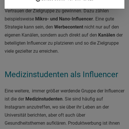
Mitte der Community
kommt, ist viel geeigneter, das
Vertrauen der Zielgruppe zu gewinnen. Dazu zählen
beispielsweise
Mikro- und Nano-Influencer
. Eine gute
Strategie kann sein, den
Werbecontent
nicht nur auf den
eigenen Kanälen, sondern auch direkt auf den
Kanälen
der
beteiligten Influencer zu platzieren und so die Zielgruppe
viele gezielter zu erreichen.
Medizinstudenten als Influencer
Eine weitere, immer größer werdende Gruppe der Influencer
ist die der
Medizinstudenten
. Sie sind häufig auf
Instagram anzutreffen, wo sie über ihr Leben an der
Universität berichten, aber oft auch über
Gesundheitsthemen aufklären. Produktwerbung ist ihnen