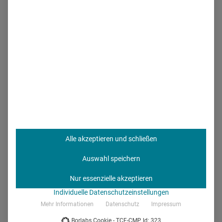
sieht das nicht wirklich so", sagte CEO Jack Barrette in
einer Pressemeldung. Er gab an, dass Patienten heute
lange nicht mehr so skeptisch sind, wie es vor einigen
Jahren noch der Fall war. Sein Rat: Pharmafirmen sollten
weiter auf
Best Practice-Cases
setzen und sicherstellen,
dass Kampagnen für Patientenbeeinflusser
authentisch
und
vertrauenswürdig
sind.
Den richtigen Influencer finden
Alle akzeptieren und schließen
Ein erster Schritt in die richtige Richtung, ist es, den
Auswahl speichern
richtigen Influencer zu finden. Dabei sollten weniger darauf
Nur essenzielle akzeptieren
geachtet werden, jemanden nur aufgrund seiner
Individuelle Datenschutzeinstellungen
Followerzahl mit einer großen Fangemeinde auszuwählen.
Mehr Informationen
Datenschutz
Impressum
Ein selbst betroffener, authentischer Influencer, der aus der
Borlabs Cookie - TCF-CMP Id: 323