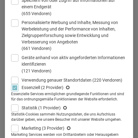
Speichern von oder Zugriff auf Informationen auf
einem Endgerät
(655 Vendoren)
Personalisierte Werbung und Inhalte, Messung von
Werbeleistung und der Performance von Inhalten,
Zielgruppenforschung sowie Entwicklung und
influencer marketing pinfluencer
Verbesserung von Angeboten
(661 Vendoren)
Geräte anhand von aktiv angeforderten Informationen
identifizieren
Teilen
(121 Vendoren)
Verwendung genauer Standortdaten
(220 Vendoren)
Beim Influencer-Marketing sollten Pharmaunternehmen
Essenziell
(2 Provider)
Essenzielle Services ermöglichen grundlegende Funktionen und sind
weniger auf bekannte Influencer, sondern mehr auf Mikro-
für das ordnungsgemäße Funktionieren der Website erforderlich.
und Nano-Influencer aus der Mitte der Patienten-
Statistik
(1 Provider)
Community setzen, um die Zielgruppe anzusprechen.
Statistik-Cookies sammeln Nutzungsdaten, die uns Aufschluss
darüber geben, wie unsere Besucher mit unserer Website umgehen.
Was ist die richtige Strategie beim Influencer-Marketing? Ist
Marketing
(3 Provider)
es besser, auf die hippe Berliner Trendsetterin oder eine
Marketing Services werden von Drittanbietern oder Herausgebern