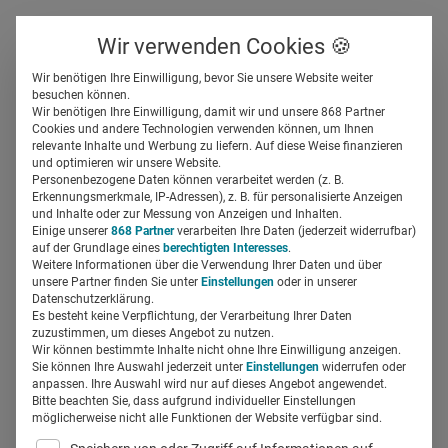
Über uns
Kontakt
Wir verwenden Cookies 🍪
Newsletter
Gespeicherte Beiträge
Wir benötigen Ihre Einwilligung, bevor Sie unsere Website weiter
Suchfeld
besuchen können.
Wir benötigen Ihre Einwilligung, damit wir und unsere 868 Partner
Pinfluencer: Wie
Cookies und andere Technologien verwenden können, um Ihnen
relevante Inhalte und Werbung zu liefern. Auf diese Weise finanzieren
erfolgsversprechend sind
Suchen
und optimieren wir unsere Website.
Personenbezogene Daten können verarbeitet werden (z. B.
Patienten-Influencer im
Erkennungsmerkmale, IP-Adressen), z. B. für personalisierte Anzeigen
und Inhalte oder zur Messung von Anzeigen und Inhalten.
Einige unserer
868 Partner
verarbeiten Ihre Daten (jederzeit widerrufbar)
Marketing?
auf der Grundlage eines
berechtigten Interesses
.
Weitere Informationen über die Verwendung Ihrer Daten und über
unsere Partner finden Sie unter
Einstellungen
oder in unserer
Miriam Mirza
09.04.2021
2 Min Lesezeit
Datenschutzerklärung.
Es besteht keine Verpflichtung, der Verarbeitung Ihrer Daten
zuzustimmen, um dieses Angebot zu nutzen.
Wir können bestimmte Inhalte nicht ohne Ihre Einwilligung anzeigen.
Sie können Ihre Auswahl jederzeit unter
Einstellungen
widerrufen oder
anpassen. Ihre Auswahl wird nur auf dieses Angebot angewendet.
Bitte beachten Sie, dass aufgrund individueller Einstellungen
möglicherweise nicht alle Funktionen der Website verfügbar sind.