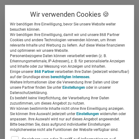
Über uns
Kontakt
Wir verwenden Cookies 🍪
Newsletter
Gespeicherte Beiträge
Wir benötigen Ihre Einwilligung, bevor Sie unsere Website weiter
Suchfeld
besuchen können.
Wir benötigen Ihre Einwilligung, damit wir und unsere 868 Partner
RoI: Wie bemisst man den
Cookies und andere Technologien verwenden können, um Ihnen
relevante Inhalte und Werbung zu liefern. Auf diese Weise finanzieren
Erfolg durch Employer
Suchen
und optimieren wir unsere Website.
Personenbezogene Daten können verarbeitet werden (z. B.
Branding?
Erkennungsmerkmale, IP-Adressen), z. B. für personalisierte Anzeigen
und Inhalte oder zur Messung von Anzeigen und Inhalten.
Einige unserer
868 Partner
verarbeiten Ihre Daten (jederzeit widerrufbar)
auf der Grundlage eines
berechtigten Interesses
.
Tina Schwarze
19.03.2019
3 Min Lesezeit
Weitere Informationen über die Verwendung Ihrer Daten und über
unsere Partner finden Sie unter
Einstellungen
oder in unserer
Datenschutzerklärung.
Es besteht keine Verpflichtung, der Verarbeitung Ihrer Daten
zuzustimmen, um dieses Angebot zu nutzen.
Wir können bestimmte Inhalte nicht ohne Ihre Einwilligung anzeigen.
Sie können Ihre Auswahl jederzeit unter
Einstellungen
widerrufen oder
anpassen. Ihre Auswahl wird nur auf dieses Angebot angewendet.
Bitte beachten Sie, dass aufgrund individueller Einstellungen
möglicherweise nicht alle Funktionen der Website verfügbar sind.