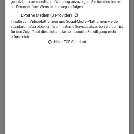
leisten – zeitlich, personell sowie
genutzt, um personalisierte Werbung anzuzeigen. Sie tun dies, indem
sie Besucher über Websites hinweg verfolgen.
monetär. Langfristig wird sich
Externe Medien
(3 Provider)
eine gute Arbeitgebermarke aber
Inhalte von Videoplattformen und Social-Media-Plattformen werden
standardmäßig blockiert. Wenn externe Services akzeptiert werden, ist
absolut auszahlen.
für den Zugriff auf diese Inhalte keine manuelle Einwilligung mehr
erforderlich.
Nicht-TCF-Standard
Häufig wird
Employer Branding
eher als strategischer
Ansatz für Krankenhauskonzerne, Klinikgruppen und
Klinikverbünde gehandelt. Schließlich stünden hier die
erforderlichen zeitlichen, personellen sowie monetären
Ressourcen eher zur Verfügung als in kleineren Häusern,
heißt es. Doch gerade jene können von Employer Branding
profitieren. Nämlich wenn die starke
Arbeitgebermarke
langfristig zu einem echten Wettbewerbsvorteil
wird.
Durch die Entwicklung, Implementierung und
Kommunikation einer Arbeitgebermarke schafft diese ein