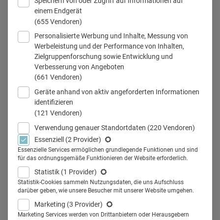
Speichern von oder Zugriff auf Informationen auf
einem Endgerät
(655 Vendoren)
Personalisierte Werbung und Inhalte, Messung von
employer branding, Marke, Arbeitgeber
Werbeleistung und der Performance von Inhalten,
Zielgruppenforschung sowie Entwicklung und
Verbesserung von Angeboten
(661 Vendoren)
Teilen
Geräte anhand von aktiv angeforderten Informationen
identifizieren
(121 Vendoren)
Verwendung genauer Standortdaten
(220 Vendoren)
Essenziell
(2 Provider)
Bevor Arbeitgebermarken ihre
Essenzielle Services ermöglichen grundlegende Funktionen und sind
für das ordnungsgemäße Funktionieren der Website erforderlich.
Wirkung entfalten, haben
Statistik
(1 Provider)
Healthcare-Unternehmen erst
Statistik-Cookies sammeln Nutzungsdaten, die uns Aufschluss
darüber geben, wie unsere Besucher mit unserer Website umgehen.
einen gewissen Aufwand zu
Marketing
(3 Provider)
Marketing Services werden von Drittanbietern oder Herausgebern