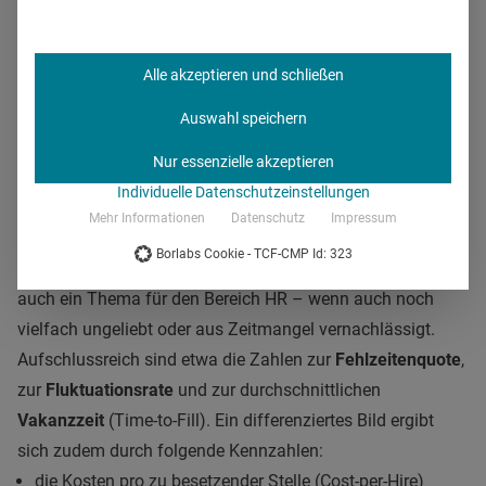
Kennzahlen für den Erfolg durch
Employer Branding
Alle akzeptieren und schließen
In welchem Verhältnis stehen aber nun der Aufwand für
Auswahl speichern
Employer Branding zu den möglicherweise daraus
Nur essenzielle akzeptieren
resultierenden Einsparungen? Je nach Ausgangslage und
Individuelle Datenschutzeinstellungen
Erfolg der Arbeitgebermarke wird das Ergebnis je
Mehr Informationen
Datenschutz
Impressum
Healthcare-Unternehmen variieren. Spezifische Werte
Borlabs Cookie - TCF-CMP Id: 323
lassen sich durch Kennzahlen ermitteln. Ja,
Controlling
ist
auch ein Thema für den Bereich HR – wenn auch noch
vielfach ungeliebt oder aus Zeitmangel vernachlässigt.
Aufschlussreich sind etwa die Zahlen zur
Fehlzeitenquote
,
zur
Fluktuationsrate
und zur durchschnittlichen
Vakanzzeit
(Time-to-Fill). Ein differenziertes Bild ergibt
sich zudem durch folgende Kennzahlen:
die Kosten pro zu besetzender Stelle (Cost-per-Hire)