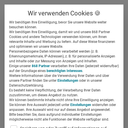
Über uns
Kontakt
Wir verwenden Cookies 🍪
Newsletter
Gespeicherte Beiträge
Wir benötigen Ihre Einwilligung, bevor Sie unsere Website weiter
Suchfeld
besuchen können.
Wir benötigen Ihre Einwilligung, damit wir und unsere 868 Partner
Social Media im CRM –
Cookies und andere Technologien verwenden können, um Ihnen
relevante Inhalte und Werbung zu liefern. Auf diese Weise finanzieren
Twitter zielgerichtet
Suchen
und optimieren wir unsere Website.
Personenbezogene Daten können verarbeitet werden (z. B.
einsetzen!
Erkennungsmerkmale, IP-Adressen), z. B. für personalisierte Anzeigen
und Inhalte oder zur Messung von Anzeigen und Inhalten.
Einige unserer
868 Partner
verarbeiten Ihre Daten (jederzeit widerrufbar)
auf der Grundlage eines
berechtigten Interesses
.
Regine Marxen
21.11.2016
1 Min Lesezeit
Weitere Informationen über die Verwendung Ihrer Daten und über
unsere Partner finden Sie unter
Einstellungen
oder in unserer
Datenschutzerklärung.
Es besteht keine Verpflichtung, der Verarbeitung Ihrer Daten
zuzustimmen, um dieses Angebot zu nutzen.
Wir können bestimmte Inhalte nicht ohne Ihre Einwilligung anzeigen.
Sie können Ihre Auswahl jederzeit unter
Einstellungen
widerrufen oder
anpassen. Ihre Auswahl wird nur auf dieses Angebot angewendet.
Bitte beachten Sie, dass aufgrund individueller Einstellungen
möglicherweise nicht alle Funktionen der Website verfügbar sind.