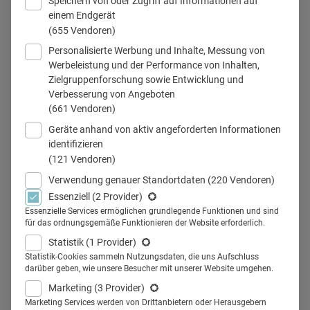
Speichern von oder Zugriff auf Informationen auf
einem Endgerät
(655 Vendoren)
Personalisierte Werbung und Inhalte, Messung von
Werbeleistung und der Performance von Inhalten,
Zielgruppenforschung sowie Entwicklung und
Verbesserung von Angeboten
Teilen
(661 Vendoren)
Geräte anhand von aktiv angeforderten Informationen
identifizieren
(121 Vendoren)
Twitter führt im Healthcare
Verwendung genauer Standortdaten
(220 Vendoren)
Essenziell
(2 Provider)
Marketing ein Nischendasein.
Essenzielle Services ermöglichen grundlegende Funktionen und sind
für das ordnungsgemäße Funktionieren der Website erforderlich.
Dabei kann dieser Nachrichten-
Statistik
(1 Provider)
Kanal gerade wegen seiner
Statistik-Cookies sammeln Nutzungsdaten, die uns Aufschluss
darüber geben, wie unsere Besucher mit unserer Website umgehen.
kompakten Form ein sinnvolles
Marketing
(3 Provider)
Marketing Services werden von Drittanbietern oder Herausgebern