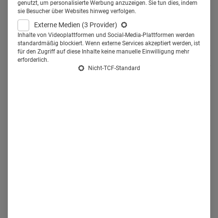
Element in der strategischen
genutzt, um personalisierte Werbung anzuzeigen. Sie tun dies, indem
sie Besucher über Websites hinweg verfolgen.
Kommunikation von
Externe Medien
(3 Provider)
Unternehmen sein.
Inhalte von Videoplattformen und Social-Media-Plattformen werden
standardmäßig blockiert. Wenn externe Services akzeptiert werden, ist
für den Zugriff auf diese Inhalte keine manuelle Einwilligung mehr
erforderlich.
W
ie Healthcare Marketeers den Social Media-Dienst Twitter
Nicht-TCF-Standard
erfolgreich in Ihre Kommunikation einbinden können, zeigt
das Beispiel von
Illumina
. Das Unternehmen nutzt Twitter
als Informationskanal über Branchen-Veranstaltungen.
Sein
Illumina Live Events
-Account berichtet gezielt über
medizinische Kongresse, Events, Webinare und
Seminare. Er sieht sich als internationales
Nachrichtenmedium, das sowohl über konzerninterne als
auch über davon unabhängige Termine und Tagungen
berichtet.