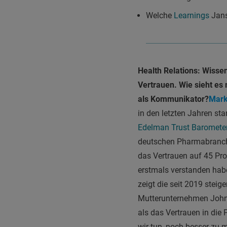
Welche
Learnings
Jans
Health Relations: Wisse
Vertrauen. Wie sieht e
als Kommunikator?
Mark
in den letzten Jahren s
Edelman Trust Baromete
deutschen Pharmabranche
das Vertrauen auf 45 Pr
erstmals verstanden habe
zeigt die seit 2019 stei
Mutterunternehmen Johns
als das Vertrauen in die
wir tun, noch besser zu