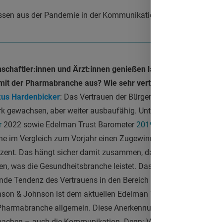
sen aus der Pandemie in der Kommunikation gezogen hat
nschaftler:innen und Ärzt:innen genießen laut
COSMO-Studie
e
s mit der Pharmabranche aus? Wie sehr vertrauen die Bunde
us Hardenbicker
: Das Vertrauen der Bürger:innen in forschen
tark gewachsen, aber weiter ausbaufähig. Untersuchungen zum M
r
2022 sowie Edelman Trust Barometer
2019,
Anm. der Redaktion
 im Vergleich zum Vorjahr einen Zugewinn von drei Wertungsp
ozent. Das hängt sicher damit zusammen, dass viele Menschen
n, was die Gesundheitsbranche leistet. Dass hier durchaus noch
gende Tendenz des Vertrauens in den Bereich Healthcare. Das Ver
on & Johnson ist dem aktuellen Edelman Trust Barometer zufo
 Pharmabranche allgemein. Diese Anerkennung freut uns sehr. Si
 machen – auch die Kommunikation. Denn: Vertrauen muss man 