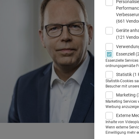
Personalisi
Performance
Verbesseru
(661 Vendo
Geräte anha
(121 Vendo
Verwendung
Essenziell
(
Essenzielle Service
ordnungsgemäße Funk
Statistik
(1 
Statistik-Cookies s
Besucher mit unser
Marketing
(
Marketing Services 
Werbung anzuzeigen.
Externe Me
Inhalte von Videopl
Wenn externe Service
Einwilligung mehr er