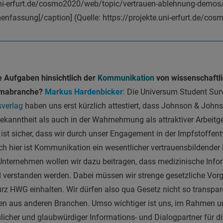
uni-erfurt.de/cosmo2020/web/topic/vertrauen-ablehnung-demos
fassung[/caption] (Quelle: https://projekte.uni-erfurt.de/c
e Aufgaben hinsichtlich der
Kommunikation
von wissenschaftli
armabranche?
Markus Hardenbicker
: Die Universum Student Su
sverlag
haben uns erst kürzlich attestiert, dass Johnson & John
ekanntheit als auch in der Wahrnehmung als attraktiver Arbeitge
 ist sicher, dass wir durch unser Engagement in der Impfstoffen
ch hier ist Kommunikation ein wesentlicher vertrauensbildender 
Unternehmen wollen wir dazu beitragen, dass medizinische Info
d verstanden werden. Dabei müssen wir strenge gesetzliche Vor
urz HWG einhalten. Wir dürfen also qua Gesetz nicht so transpa
n aus anderen Branchen. Umso wichtiger ist uns, im Rahmen un
licher und glaubwürdiger Informations- und Dialogpartner für die