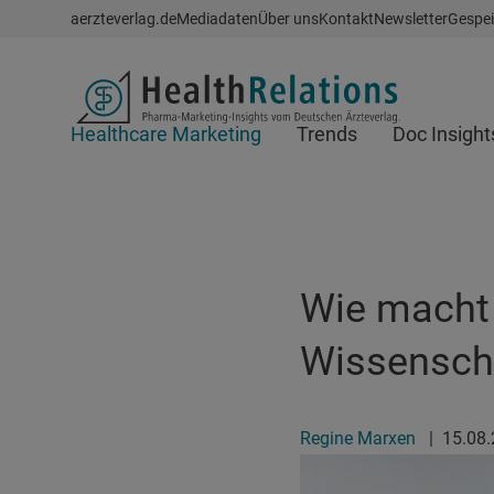
Schnellzugriff
aerzteverlag.de
Mediadaten
Über uns
Kontakt
Newsletter
Gespei
Header
Healthcare Marketing
Trends
Doc Insight
Suchfeld
Wie macht
Wissensch
Regine Marxen
|
15.08