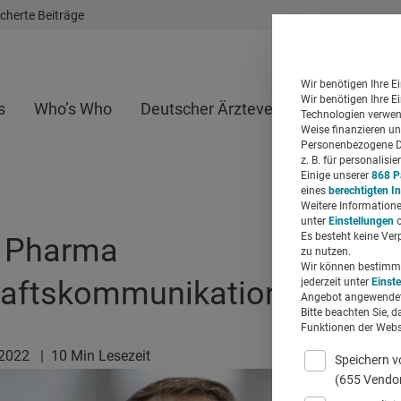
cherte Beiträge
Wir benötigen Ihre E
Wir benötigen Ihre E
s
Who’s Who
Deutscher Ärzteverlag
Whitepap
Technologien verwend
Weise finanzieren un
Personenbezogene Da
z. B. für personalis
Einige unserer
868 P
eines
berechtigten I
Weitere Informatione
unter
Einstellungen
o
Es besteht keine Ver
 Pharma
zu nutzen.
Wir können bestimmte
aftskommunikation besser
jederzeit unter
Einst
Angebot angewendet
Bitte beachten Sie, d
Funktionen der Websi
.2022
|
10 Min Lesezeit
Speichern v
(655 Vendo