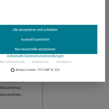
Alle akzeptieren und schließen
Auswahl speichern
Nur essenzielle akzeptieren
für Tropenmedizin,
Individuelle Datenschutzeinstellungen
t für Psychologie und
ehr Informationen
Datenschutz
Impressum
, wie die
Borlabs Cookie - TCF-CMP Id: 323
” abzeichnet
. Dies
ichten, um der
 Aktionismus
 einzuordnen.