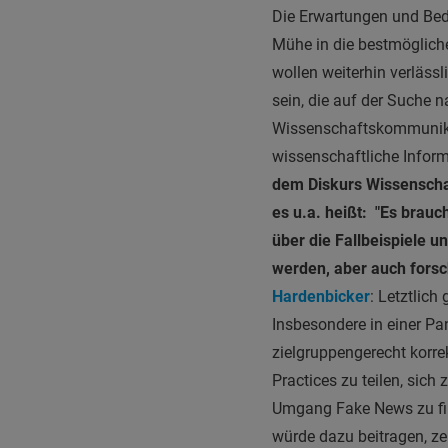
Die Erwartungen und Bedü
Mühe in die bestmögliche
wollen weiterhin verlässl
sein, die auf der Suche
Wissenschaftskommunikato
wissenschaftliche Infor
dem Diskurs Wissenscha
es u.a. heißt: "Es brau
über die Fallbeispiele 
werden, aber auch fors
Hardenbicker
: Letztlich
Insbesondere in einer P
zielgruppengerecht korre
Practices zu teilen, si
Umgang Fake News zu fin
würde dazu beitragen, ze