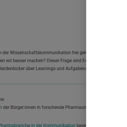
 der Wissenschaftskommunikation frei gelegt. Wie steht es um
ten wir besser machen? Dieser Frage sind Expert:innen beim J
rdenbicker über Learnings und Aufgabenstellungen für die Br
ie:
n
der Bürger:innen in forschende Pharmaunternehmen ist in den
Pharmabranche in der Kommunikation
besetzen kann