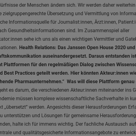
rfnisse der Menschen ändern sich. Wir werden daher weiterhin Z
 zielgruppengerechte Übersetzung und Vermittlung von Informat
iche Informationsquelle für Journalist:innen, Ärzt:innen, Patient:
 nach Gesundheitsinformationen sind. Im Zusammenspiel aller
r:innen sehe ich uns als einen wichtigen Vermittler und Gatek
mationen.
Health Relations: Das Janssen Open House 2020 und
ftskommunikation auseinandergesetzt. Daraus entstanden ist
cht Plattformen für den regelmäßigen Dialog zwischen Wissens
und Best Practices geteilt werden. Hier könnten Akteur:innen wi
chende Pharmaunternehmen.“ Was will diese Plattform genau 
 geht es darum, die verschiedenen Akteur:innen miteinander ins 
andemie müssen komplexe wissenschaftliche Sachverhalte in kur
kt „übersetzt“ werden. Angesichts dieser Herausforderungen Er
ch zu unterstützen und Lösungen für gemeinsame Herausforderun
den, halte ich für immens wichtig. Der fachliche Austausch au
ntrale und qualitätsgesicherte Informationsangebote zu entwick