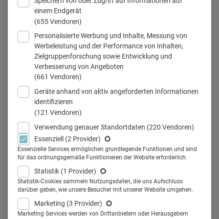
Speichern von oder Zugriff auf Informationen auf
einem Endgerät
(655 Vendoren)
Personalisierte Werbung und Inhalte, Messung von
Werbeleistung und der Performance von Inhalten,
Zielgruppenforschung sowie Entwicklung und
Verbesserung von Angeboten
(661 Vendoren)
Teilen
Geräte anhand von aktiv angeforderten Informationen
identifizieren
(121 Vendoren)
Verwendung genauer Standortdaten
(220 Vendoren)
Essenziell
(2 Provider)
Mit einer vertraglichen
Essenzielle Services ermöglichen grundlegende Funktionen und sind
für das ordnungsgemäße Funktionieren der Website erforderlich.
Abmachung haben 2 Hersteller,
Statistik
(1 Provider)
der Spitzenverband der
Statistik-Cookies sammeln Nutzungsdaten, die uns Aufschluss
darüber geben, wie unsere Besucher mit unserer Website umgehen.
Krankenkassen und der G-BA
Marketing
(3 Provider)
Marketing Services werden von Drittanbietern oder Herausgebern