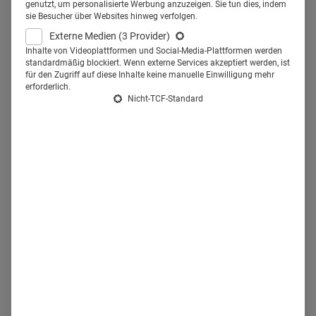
einen neuen Weg beschritten, der
genutzt, um personalisierte Werbung anzuzeigen. Sie tun dies, indem
sie Besucher über Websites hinweg verfolgen.
nicht ohne Konsequenzen
Externe Medien
(3 Provider)
Inhalte von Videoplattformen und Social-Media-Plattformen werden
bleiben wird.
standardmäßig blockiert. Wenn externe Services akzeptiert werden, ist
für den Zugriff auf diese Inhalte keine manuelle Einwilligung mehr
erforderlich.
S
eit man nach dem zweiten Weltkrieg die katastrophale
Nicht-TCF-Standard
Nahrungsmittelverknappung in Europa überwunden hatte,
Fehlernährung, Übergewicht und Bewegungsmangel als
Verursacher der Zivilisationskrankheiten identifiziert
worden waren, ist ein simpler Laborwert namens
„Cholesterin“ in wenigen Jahren Bestandteil unserer
Umgangssprache geworden. Erhöhtes Cholesterin und
Herzinfarkt samt Schlaganfällen sind im Laienverständnis
zwei Seiten der gleichen Medaille.
Risikofaktor Atherosklerose