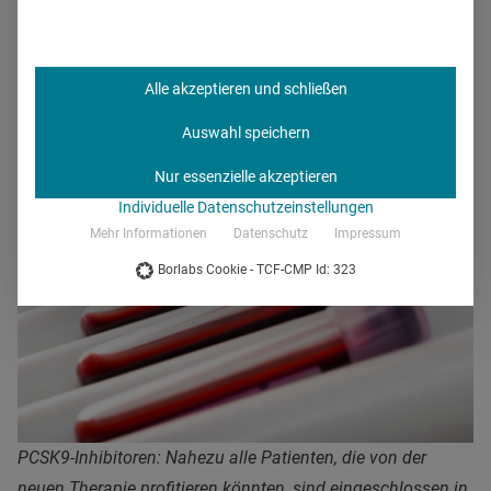
heterozygoten Dyslipidämien zählen, sondern auch zur
Therapie von Patienten mit Statinintoleranz,
Kontraindikationen und solchen, bei denen trotz max.
Alle akzeptieren und schließen
verträglicher Statintherapie die Zielwerte nicht erreicht
werden.
Auswahl speichern
Nur essenzielle akzeptieren
Individuelle Datenschutzeinstellungen
Mehr Informationen
Datenschutz
Impressum
Borlabs Cookie - TCF-CMP Id: 323
PCSK9-Inhibitoren: Nahezu alle Patienten, die von der
neuen Therapie profitieren könnten, sind eingeschlossen in