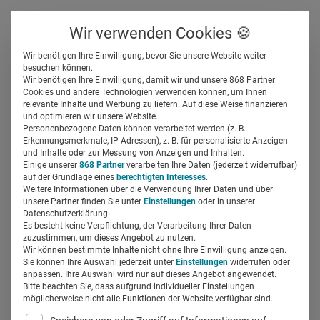
Über uns
Kontakt
Wir verwenden Cookies 🍪
Newsletter
Gespeicherte Beiträge
Wir benötigen Ihre Einwilligung, bevor Sie unsere Website weiter
Suchfeld
besuchen können.
Wir benötigen Ihre Einwilligung, damit wir und unsere 868 Partner
Zusatznutzen/AMNOG: Der
Cookies und andere Technologien verwenden können, um Ihnen
relevante Inhalte und Werbung zu liefern. Auf diese Weise finanzieren
G-BA springt bei der PCSK9-
Suchen
und optimieren wir unsere Website.
Personenbezogene Daten können verarbeitet werden (z. B.
Therapie über seinen
Erkennungsmerkmale, IP-Adressen), z. B. für personalisierte Anzeigen
und Inhalte oder zur Messung von Anzeigen und Inhalten.
Einige unserer
868 Partner
verarbeiten Ihre Daten (jederzeit widerrufbar)
Schatten!
auf der Grundlage eines
berechtigten Interesses
.
Weitere Informationen über die Verwendung Ihrer Daten und über
unsere Partner finden Sie unter
Einstellungen
oder in unserer
Dr. Jürgen Bausch
14.07.2016
5 Min Lesezeit
Datenschutzerklärung.
Es besteht keine Verpflichtung, der Verarbeitung Ihrer Daten
zuzustimmen, um dieses Angebot zu nutzen.
Wir können bestimmte Inhalte nicht ohne Ihre Einwilligung anzeigen.
Sie können Ihre Auswahl jederzeit unter
Einstellungen
widerrufen oder
anpassen. Ihre Auswahl wird nur auf dieses Angebot angewendet.
Bitte beachten Sie, dass aufgrund individueller Einstellungen
möglicherweise nicht alle Funktionen der Website verfügbar sind.