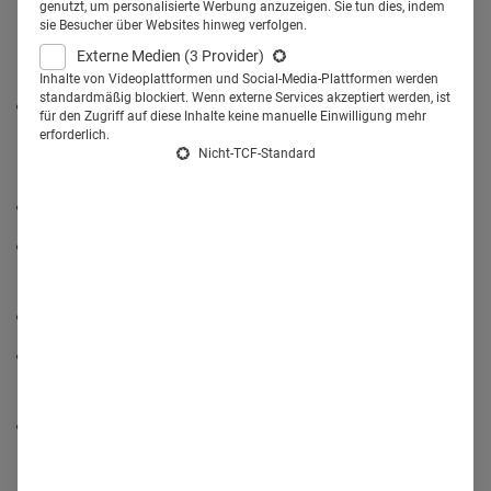
genutzt, um personalisierte Werbung anzuzeigen. Sie tun dies, indem
walten lassen und wie ein sinnvoller und effektiver
sie Besucher über Websites hinweg verfolgen.
Einsatz das Pharmamarketing voranbringen kann.
Externe Medien
(3 Provider)
Inhalte von Videoplattformen und Social-Media-Plattformen werden
standardmäßig blockiert. Wenn externe Services akzeptiert werden, ist
welchen
Stellenwert
die generative KI derzeit im
für den Zugriff auf diese Inhalte keine manuelle Einwilligung mehr
erforderlich.
Pharmamarketing einnimmt und warum viele
Nicht-TCF-Standard
Pharmamfirmen noch vorsichtig sind
welche
Lösungen
bereits im Einsatz sind
wie
Erfolgsmessungen
in diesem Bereich gestaltet
werden können
wo die
Grenzen
der Technik liegen
wie
kleinere Unternehmen
ohne eigene KI-Abteilung nicht
abgehängt werden
wie sich das Marketing
verändern
wird und wie Pharma
darauf reagieren sollte