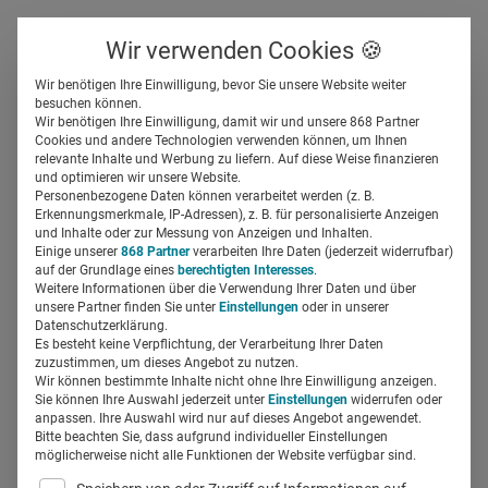
Über uns
Kontakt
Wir verwenden Cookies 🍪
Newsletter
Gespeicherte Beiträge
Wir benötigen Ihre Einwilligung, bevor Sie unsere Website weiter
Suchfeld
besuchen können.
Wir benötigen Ihre Einwilligung, damit wir und unsere 868 Partner
Dr. Henning Dickten, Comma
Cookies und andere Technologien verwenden können, um Ihnen
relevante Inhalte und Werbung zu liefern. Auf diese Weise finanzieren
Soft: „Wir haben jetzt das
Suchen
und optimieren wir unsere Website.
Personenbezogene Daten können verarbeitet werden (z. B.
Weltwissen in der
Erkennungsmerkmale, IP-Adressen), z. B. für personalisierte Anzeigen
und Inhalte oder zur Messung von Anzeigen und Inhalten.
Einige unserer
868 Partner
verarbeiten Ihre Daten (jederzeit widerrufbar)
Hosentasche“
auf der Grundlage eines
berechtigten Interesses
.
Weitere Informationen über die Verwendung Ihrer Daten und über
unsere Partner finden Sie unter
Einstellungen
oder in unserer
Miriam Mirza
24.09.2024
5 Min Lesezeit
Datenschutzerklärung.
Es besteht keine Verpflichtung, der Verarbeitung Ihrer Daten
zuzustimmen, um dieses Angebot zu nutzen.
Wir können bestimmte Inhalte nicht ohne Ihre Einwilligung anzeigen.
Sie können Ihre Auswahl jederzeit unter
Einstellungen
widerrufen oder
anpassen. Ihre Auswahl wird nur auf dieses Angebot angewendet.
Bitte beachten Sie, dass aufgrund individueller Einstellungen
möglicherweise nicht alle Funktionen der Website verfügbar sind.