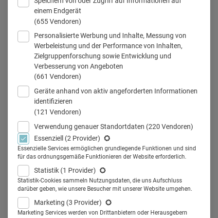
Speichern von oder Zugriff auf Informationen auf
einem Endgerät
(655 Vendoren)
Personalisierte Werbung und Inhalte, Messung von
Werbeleistung und der Performance von Inhalten,
Zielgruppenforschung sowie Entwicklung und
Dr. Henning Dickten: "Die Einstiegshürde für KI-Technologien ist
Verbesserung von Angeboten
niedrig wie nie zuvor." (© privat / Hintergrund: baona von Getty
(661 Vendoren)
Images / Canva)
Geräte anhand von aktiv angeforderten Informationen
identifizieren
(121 Vendoren)
Verwendung genauer Standortdaten
(220 Vendoren)
Teilen
Essenziell
(2 Provider)
Essenzielle Services ermöglichen grundlegende Funktionen und sind
für das ordnungsgemäße Funktionieren der Website erforderlich.
Dr. Henning Dickten verantwortet bei dem
Statistik
(1 Provider)
Unternehmen Comma Soft den Bereich Pharma &
Statistik-Cookies sammeln Nutzungsdaten, die uns Aufschluss
Life Science Consulting. Er beschäftigt sich u.a. mit
darüber geben, wie unsere Besucher mit unserer Website umgehen.
generativer KI und erklärt im Interview, warum noch
Marketing
(3 Provider)
viele Pharmaunternehmen bei dem Thema Vorsicht
Marketing Services werden von Drittanbietern oder Herausgebern