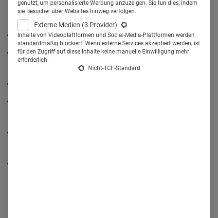
genutzt, um personalisierte Werbung anzuzeigen. Sie tun dies, indem
sie Besucher über Websites hinweg verfolgen.
Erfahren Sie,
Externe Medien
(3 Provider)
welche
Kernkompetenzen
Pharma braucht,
Inhalte von Videoplattformen und Social-Media-Plattformen werden
standardmäßig blockiert. Wenn externe Services akzeptiert werden, ist
für den Zugriff auf diese Inhalte keine manuelle Einwilligung mehr
warum
traditionelle IT-Lösungen
in der Pharma überholt
erforderlich.
sind,
Nicht-TCF-Standard
warum Pharma noch nicht schnell genug
reagiert
,
welche Themen die Pharmafirmen am meisten
unterschätzen
,
wie die Branche mit neuen
Playern
umgeht und welche
Business-Modelle
sich entwickeln,
wie sich Pharmaunternehmen als attraktive
Arbeitgeber
präsentieren.