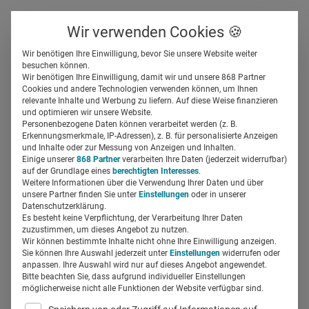
Über uns
Kontakt
Wir verwenden Cookies 🍪
Newsletter
Gespeicherte Beiträge
Wir benötigen Ihre Einwilligung, bevor Sie unsere Website weiter
Suchfeld
besuchen können.
Wir benötigen Ihre Einwilligung, damit wir und unsere 868 Partner
Dr. Stefan Simianer: Diese
Cookies und andere Technologien verwenden können, um Ihnen
relevante Inhalte und Werbung zu liefern. Auf diese Weise finanzieren
Kompetenzen braucht
Suchen
und optimieren wir unsere Website.
Personenbezogene Daten können verarbeitet werden (z. B.
Pharma
Erkennungsmerkmale, IP-Adressen), z. B. für personalisierte Anzeigen
und Inhalte oder zur Messung von Anzeigen und Inhalten.
Einige unserer
868 Partner
verarbeiten Ihre Daten (jederzeit widerrufbar)
auf der Grundlage eines
berechtigten Interesses
.
Miriam Mirza
12.05.2023
7 Min Lesezeit
Weitere Informationen über die Verwendung Ihrer Daten und über
unsere Partner finden Sie unter
Einstellungen
oder in unserer
Datenschutzerklärung.
Es besteht keine Verpflichtung, der Verarbeitung Ihrer Daten
zuzustimmen, um dieses Angebot zu nutzen.
Wir können bestimmte Inhalte nicht ohne Ihre Einwilligung anzeigen.
Sie können Ihre Auswahl jederzeit unter
Einstellungen
widerrufen oder
anpassen. Ihre Auswahl wird nur auf dieses Angebot angewendet.
Bitte beachten Sie, dass aufgrund individueller Einstellungen
möglicherweise nicht alle Funktionen der Website verfügbar sind.