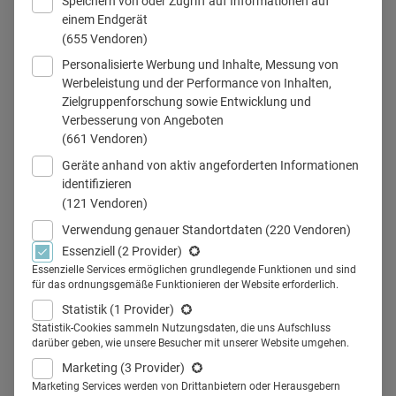
Speichern von oder Zugriff auf Informationen auf
einem Endgerät
(655 Vendoren)
Personalisierte Werbung und Inhalte, Messung von
Dr. Stefan Simianer AbbVie
Werbeleistung und der Performance von Inhalten,
Zielgruppenforschung sowie Entwicklung und
Verbesserung von Angeboten
(661 Vendoren)
Teilen
Geräte anhand von aktiv angeforderten Informationen
identifizieren
(121 Vendoren)
Die Pharmaindustrie muss sich schneller auf große
Verwendung genauer Standortdaten
(220 Vendoren)
Veränderungen einstellen. Das ist ein Ergebnis der
Essenziell
(2 Provider)
Befragung "Disrupting the Pharma Industry - How to
Essenzielle Services ermöglichen grundlegende Funktionen und sind
für das ordnungsgemäße Funktionieren der Website erforderlich.
Master the Challenge of Change", die gemeinsam von
Statistik
(1 Provider)
Santiago Advisors und dem langjährigen AbbVie-Manager
Statistik-Cookies sammeln Nutzungsdaten, die uns Aufschluss
Dr. Stefan Simianer durchgeführt wurde.
darüber geben, wie unsere Besucher mit unserer Website umgehen.
Marketing
(3 Provider)
Marketing Services werden von Drittanbietern oder Herausgebern