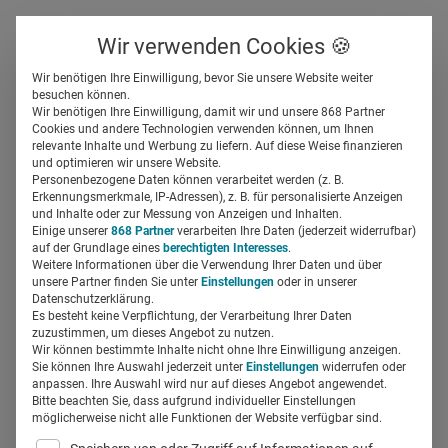
Über uns
Kontakt
Wir verwenden Cookies 🍪
Newsletter
Gespeicherte Beiträge
Wir benötigen Ihre Einwilligung, bevor Sie unsere Website weiter
Suchfeld
besuchen können.
Wir benötigen Ihre Einwilligung, damit wir und unsere 868 Partner
Netzwerken in Pharma:
Cookies und andere Technologien verwenden können, um Ihnen
relevante Inhalte und Werbung zu liefern. Auf diese Weise finanzieren
„Frauen nutzen Kontakte zu
Suchen
und optimieren wir unsere Website.
Personenbezogene Daten können verarbeitet werden (z. B.
selten karrierestrategisch“
Erkennungsmerkmale, IP-Adressen), z. B. für personalisierte Anzeigen
und Inhalte oder zur Messung von Anzeigen und Inhalten.
Einige unserer
868 Partner
verarbeiten Ihre Daten (jederzeit widerrufbar)
auf der Grundlage eines
berechtigten Interesses
.
Silja Elfers
16.06.2026
8 Min Lesezeit
Weitere Informationen über die Verwendung Ihrer Daten und über
unsere Partner finden Sie unter
Einstellungen
oder in unserer
Datenschutzerklärung.
Es besteht keine Verpflichtung, der Verarbeitung Ihrer Daten
zuzustimmen, um dieses Angebot zu nutzen.
Wir können bestimmte Inhalte nicht ohne Ihre Einwilligung anzeigen.
Sie können Ihre Auswahl jederzeit unter
Einstellungen
widerrufen oder
anpassen. Ihre Auswahl wird nur auf dieses Angebot angewendet.
Bitte beachten Sie, dass aufgrund individueller Einstellungen
möglicherweise nicht alle Funktionen der Website verfügbar sind.