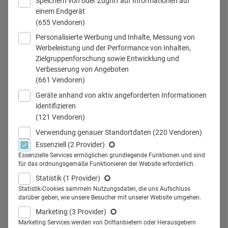
Speichern von oder Zugriff auf Informationen auf
einem Endgerät
(655 Vendoren)
Personalisierte Werbung und Inhalte, Messung von
Claudia Gschwind, Geschäftsführerin von HealthCorp Partners,
Werbeleistung und der Performance von Inhalten,
besetzt C-Level-Positionen in der Gesundheitswirtschaft. Sie sagt:
Zielgruppenforschung sowie Entwicklung und
Frauen formulieren Karriereziele nicht klar genug und
Verbesserung von Angeboten
kommunizieren Erfolge zu wenig aktiv.
(661 Vendoren)
© HealthCorp Partners
Geräte anhand von aktiv angeforderten Informationen
identifizieren
(121 Vendoren)
Verwendung genauer Standortdaten
(220 Vendoren)
Teilen
Essenziell
(2 Provider)
Essenzielle Services ermöglichen grundlegende Funktionen und sind
für das ordnungsgemäße Funktionieren der Website erforderlich.
Statistik
(1 Provider)
Das Wichtigste auf einen Blick:
Statistik-Cookies sammeln Nutzungsdaten, die uns Aufschluss
darüber geben, wie unsere Besucher mit unserer Website umgehen.
Marketing
(3 Provider)
Netzwerke
sind in der Pharmaindustrie ein
zentraler
Marketing Services werden von Drittanbietern oder Herausgebern
Karrierefaktor
, besonders für Führungspositionen im