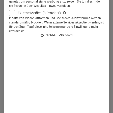
genutzt, um personalisierte Werbung anzuzeigen. Sie tun dies, indem
sie Besucher über Websites hinweg verfolgen.
Top-Management. Chancen entstehen dort häufig
Externe Medien
(3 Provider)
nicht nur über formale Ausschreibungen, sondern über
Inhalte von Videoplattformen und Social-Media-Plattformen werden
Sichtbarkeit, Vertrauen, Empfehlungen und
standardmäßig blockiert. Wenn externe Services akzeptiert werden, ist
für den Zugriff auf diese Inhalte keine manuelle Einwilligung mehr
strategische Beziehungen
. Für Frauen liegt die
erforderlich.
Herausforderung darin, vorhandene Netzwerke
Nicht-TCF-Standard
gezielter für Karriereziele zu nutzen und Zugang zu
entscheidungsnahen Kreisen zu erhalten.
Frauennetzwerke bieten dafür Austausch, Orientierung
und Empowerment. Für den nächsten Karriereschritt
braucht es jedoch oft zusätzlich gemischte Netzwerke
und Sponsorship durch Personen, die Türen öffnen
und Empfehlungen aussprechen. Karriere entsteht in
der Pharmaindustrie durch fachliche Exzellenz, aber
auch durch Sichtbarkeit und Beziehungen.