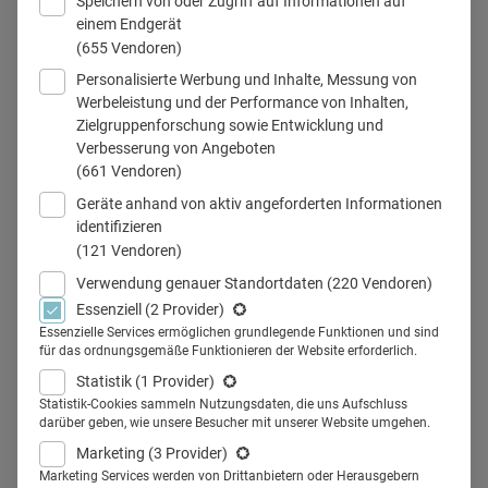
Speichern von oder Zugriff auf Informationen auf
einem Endgerät
(655 Vendoren)
Personalisierte Werbung und Inhalte, Messung von
Medical Science Liaison Manager © Halfpoint / Adobe Stock
Werbeleistung und der Performance von Inhalten,
Zielgruppenforschung sowie Entwicklung und
Verbesserung von Angeboten
(661 Vendoren)
Teilen
Geräte anhand von aktiv angeforderten Informationen
identifizieren
(121 Vendoren)
In den letzten Jahren sind viele neue Berufsbilder
Verwendung genauer Standortdaten
(220 Vendoren)
entstanden, so auch in der Pharmabranche. Hier ist es
Essenziell
(2 Provider)
beispielsweise der Medical Science Liaison Manager
Essenzielle Services ermöglichen grundlegende Funktionen und sind
für das ordnungsgemäße Funktionieren der Website erforderlich.
(MSLM). Health Relations ist der Frage nachgegangen,
Statistik
(1 Provider)
was der Medical Science Liaison Manager zu tun hat und
Statistik-Cookies sammeln Nutzungsdaten, die uns Aufschluss
warum er für die Pharma so wichtig ist.
darüber geben, wie unsere Besucher mit unserer Website umgehen.
Bevor ein neues Medikament auf den Markt kommt, gilt es
Marketing
(3 Provider)
Marketing Services werden von Drittanbietern oder Herausgebern
für die Pharmafirmen, das Arzneimittel an den Stellen