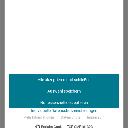
Pharmafirmen selbst informieren über das Stellenprofil, so
gibt beispielsweise Bayer in einer Reihe von Videos
Einblicke in den Beruf. DArist zu erfahren, dass der MSLM
als
Bindeglied
zwischen den Ärzten, Entscheidern oder
Arzneimittelkommissionen und den Pharmaunternehmen
dient. Er arbeitet auf hohem wissenschaftlichen Niveau:
Beispielsweise
bespricht er die Medikamentenstudien
zu
den jeweiligen Produkten mit den Pharmakunden. Häufig
sind das Fachärzte, die zum Teil sehr spezifische Fragen
haben und die der MSLM beantworten muss. Auch die
Alle akzeptieren und schließen
Planung von Fortbildungsveranstaltungen
(sowohl
firmenintern als auch -extern) kann zu den Aufgaben eines
Auswahl speichern
Medical Science Liaison Managers gehören. Weil die
Nur essenzielle akzeptieren
Anforderungen an einen MSLM so hoch sind, kommen
Individuelle Datenschutzeinstellungen
viele, die diesen Beruf ausüben, aus der Forschung, haben
Mehr Informationen
Datenschutz
Impressum
Naturwissenschaften
oder
Pharmazie
studiert. In der
Borlabs Cookie - TCF-CMP Id: 323