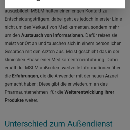
Regel werden sie dann in den Pharmaunternehmen weiter
ausgebildet. MSLM halten einen engen Kontakt zu
Entscheidungsträgern, dabei geht es jedoch in erster Linie
nicht um den Verkauf von Medikamenten, sondern mehr
um den
Austausch von Informationen
. Dafür reisen sie
meist vor Ort an und tauschen sich in einem persönlichen
Gespräch mit den Ärzten aus. Meist geschieht das in der
klinischen Phase einer Medikamenteneinführung. Dabei
erhält der MSLM außerdem wertvolle Informationen über
die
Erfahrungen
, die die Anwender mit der neuen Arznei
gemacht haben: Diese gibt die er wiederum an das
Pharmaunternehmen für die
Weiterentwicklung ihrer
Produkte
weiter.
Unterschied zum Außendienst