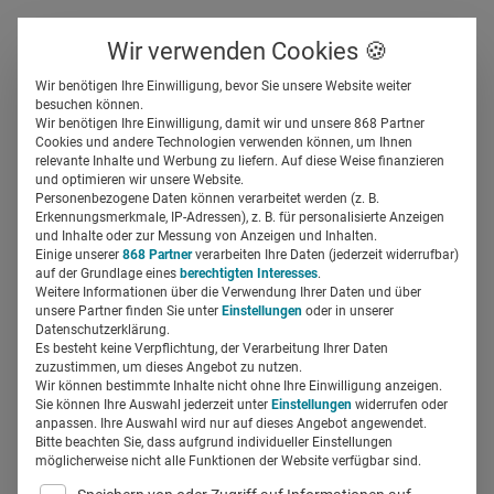
Über uns
Kontakt
Wir verwenden Cookies 🍪
Newsletter
Gespeicherte Beiträge
Wir benötigen Ihre Einwilligung, bevor Sie unsere Website weiter
Suchfeld
besuchen können.
Wir benötigen Ihre Einwilligung, damit wir und unsere 868 Partner
Neues Berufsbild für
Cookies und andere Technologien verwenden können, um Ihnen
relevante Inhalte und Werbung zu liefern. Auf diese Weise finanzieren
Pharma: Medical Science
Suchen
und optimieren wir unsere Website.
Personenbezogene Daten können verarbeitet werden (z. B.
Liaison Manager
Erkennungsmerkmale, IP-Adressen), z. B. für personalisierte Anzeigen
und Inhalte oder zur Messung von Anzeigen und Inhalten.
Einige unserer
868 Partner
verarbeiten Ihre Daten (jederzeit widerrufbar)
auf der Grundlage eines
berechtigten Interesses
.
Miriam Mirza
05.07.2021
2 Min Lesezeit
Weitere Informationen über die Verwendung Ihrer Daten und über
unsere Partner finden Sie unter
Einstellungen
oder in unserer
Datenschutzerklärung.
Es besteht keine Verpflichtung, der Verarbeitung Ihrer Daten
zuzustimmen, um dieses Angebot zu nutzen.
Wir können bestimmte Inhalte nicht ohne Ihre Einwilligung anzeigen.
Sie können Ihre Auswahl jederzeit unter
Einstellungen
widerrufen oder
anpassen. Ihre Auswahl wird nur auf dieses Angebot angewendet.
Bitte beachten Sie, dass aufgrund individueller Einstellungen
möglicherweise nicht alle Funktionen der Website verfügbar sind.