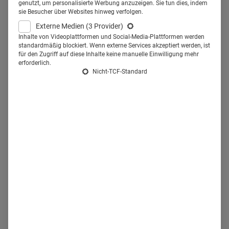
Herausforderungen meistern?
genutzt, um personalisierte Werbung anzuzeigen. Sie tun dies, indem
sie Besucher über Websites hinweg verfolgen.
Externe Medien
(3 Provider)
Über diese Fragestellung referierte Prof. Dr. Stefan
Inhalte von Videoplattformen und Social-Media-Plattformen werden
Heinemann, Medizinethiker, Philosoph & Theologe, Experte
standardmäßig blockiert. Wenn externe Services akzeptiert werden, ist
für den Zugriff auf diese Inhalte keine manuelle Einwilligung mehr
für Wirtschaftsethik und Mitglied der Ethikkommission der
erforderlich.
Nicht-TCF-Standard
Medizinischen Fakultät der Universität Duisburg-Essen,
anlässlich der digIT Pharma & eHealth Konferenz in
Düsseldorf.
Pharmaunternehmen tragen bereits seit Jahrzehnten eine
immense Verantwortung, wenn es um die Aufklärung der
Erkrankten über Krankheiten, Behandlungen und
Medikamente geht. Diese Verantwortung wird laut
Heinemann in Zukunft weiter zunehmen. „Pharmafirmen
haben nicht nur rechtliche Verpflichtungen, sondern auch
eine moralische Verantwortung, die Patientenaufklärung