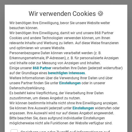
Über uns
Kontakt
Wir verwenden Cookies 🍪
Newsletter
Gespeicherte Beiträge
Wir benötigen Ihre Einwilligung, bevor Sie unsere Website weiter
Suchfeld
besuchen können.
Wir benötigen Ihre Einwilligung, damit wir und unsere 868 Partner
Pharmaunternehmen als
Cookies und andere Technologien verwenden können, um Ihnen
relevante Inhalte und Werbung zu liefern. Auf diese Weise finanzieren
Vorreiter der digitalen
Suchen
und optimieren wir unsere Website.
Personenbezogene Daten können verarbeitet werden (z. B.
Patientenaufklärung
Erkennungsmerkmale, IP-Adressen), z. B. für personalisierte Anzeigen
und Inhalte oder zur Messung von Anzeigen und Inhalten.
Einige unserer
868 Partner
verarbeiten Ihre Daten (jederzeit widerrufbar)
auf der Grundlage eines
berechtigten Interesses
.
Miriam Mirza
07.11.2024
5 Min Lesezeit
Weitere Informationen über die Verwendung Ihrer Daten und über
unsere Partner finden Sie unter
Einstellungen
oder in unserer
Datenschutzerklärung.
Es besteht keine Verpflichtung, der Verarbeitung Ihrer Daten
zuzustimmen, um dieses Angebot zu nutzen.
Wir können bestimmte Inhalte nicht ohne Ihre Einwilligung anzeigen.
Sie können Ihre Auswahl jederzeit unter
Einstellungen
widerrufen oder
anpassen. Ihre Auswahl wird nur auf dieses Angebot angewendet.
Bitte beachten Sie, dass aufgrund individueller Einstellungen
möglicherweise nicht alle Funktionen der Website verfügbar sind.