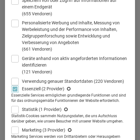
Speichern von oder Zugriff auf Informationen auf
einem Endgerät
(655 Vendoren)
Personalisierte Werbung und Inhalte, Messung von
Thomas Heinemann ist ein deutscher Medizinethiker und Philosoph.
Werbeleistung und der Performance von Inhalten,
© privat
Zielgruppenforschung sowie Entwicklung und
Verbesserung von Angeboten
(661 Vendoren)
Geräte anhand von aktiv angeforderten Informationen
Teilen
identifizieren
(121 Vendoren)
Verwendung genauer Standortdaten
(220 Vendoren)
Pharmaunternehmen spielen bereits jetzt eine
Essenziell
(2 Provider)
zentrale Rolle bei der Patientenaufklärung. Mit der
Essenzielle Services ermöglichen grundlegende Funktionen und sind
fortschreitenden Digitalisierung bietet der Einsatz
für das ordnungsgemäße Funktionieren der Website erforderlich.
von Künstlicher Intelligenz die Chance, diese
Statistik
(1 Provider)
Aufklärung präziser und individueller zu gestalten.
Statistik-Cookies sammeln Nutzungsdaten, die uns Aufschluss
darüber geben, wie unsere Besucher mit unserer Website umgehen.
Doch wie können Pharmaunternehmen diese
Marketing
(3 Provider)
Entwicklung aktiv mitgestalten und dabei ethische
Marketing Services werden von Drittanbietern oder Herausgebern