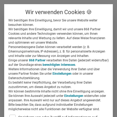
Über uns
Kontakt
Wir verwenden Cookies 🍪
Newsletter
Gespeicherte Beiträge
Wir benötigen Ihre Einwilligung, bevor Sie unsere Website weiter
Suchfeld
besuchen können.
Wir benötigen Ihre Einwilligung, damit wir und unsere 868 Partner
Gesundheitsinfos: Jeder
Cookies und andere Technologien verwenden können, um Ihnen
relevante Inhalte und Werbung zu liefern. Auf diese Weise finanzieren
Dritte fragt KI
Suchen
und optimieren wir unsere Website.
Personenbezogene Daten können verarbeitet werden (z. B.
Erkennungsmerkmale, IP-Adressen), z. B. für personalisierte Anzeigen
Silja Elfers
und Inhalte oder zur Messung von Anzeigen und Inhalten.
05.09.2025
3 Min Lesezeit
Einige unserer
868 Partner
verarbeiten Ihre Daten (jederzeit widerrufbar)
auf der Grundlage eines
berechtigten Interesses
.
Weitere Informationen über die Verwendung Ihrer Daten und über
unsere Partner finden Sie unter
Einstellungen
oder in unserer
Datenschutzerklärung.
Es besteht keine Verpflichtung, der Verarbeitung Ihrer Daten
zuzustimmen, um dieses Angebot zu nutzen.
Wir können bestimmte Inhalte nicht ohne Ihre Einwilligung anzeigen.
Sie können Ihre Auswahl jederzeit unter
Einstellungen
widerrufen oder
anpassen. Ihre Auswahl wird nur auf dieses Angebot angewendet.
Bitte beachten Sie, dass aufgrund individueller Einstellungen
möglicherweise nicht alle Funktionen der Website verfügbar sind.