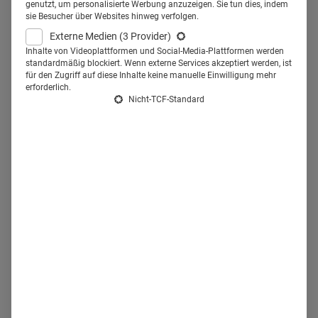
beschäftigt hat.
genutzt, um personalisierte Werbung anzuzeigen. Sie tun dies, indem
sie Besucher über Websites hinweg verfolgen.
Externe Medien
(3 Provider)
Zur Erhaltung und Förderung ihrer Gesundheit sind den
Inhalte von Videoplattformen und Social-Media-Plattformen werden
standardmäßig blockiert. Wenn externe Services akzeptiert werden, ist
Befragten sogenannte „persönliche Pflegeroutinen“
für den Zugriff auf diese Inhalte keine manuelle Einwilligung mehr
wichtig. Die Studie definiert damit eine „Vielzahl von
erforderlich.
Nicht-TCF-Standard
Praktiken, die Menschen regelmäßig anwenden, um ihr
allgemeines Wohlbefinden zu fördern.“ Hierzu gehören die
regelmäßige Nutzung von Pflegeprodukten (z. B. für Haare,
Haut, Mundpflege), die Einnahme von Vitaminen und
Nahrungsergänzungsmitteln sowie rezeptfreie Allergie- und
Schmerzmittel und Maßnahmen zur gesunden Ernährung
und Achtsamkeitsübungen.
Wem vertrauen Menschen bei
ihrer Gesundheitsfürsorge?