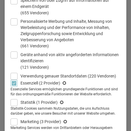
Speichern von oder Zugriff auf Informationen auf
einem Endgerät
Etwa ein Drittel der Befragten (31 %) gibt an, den von der
(655 Vendoren)
Künstlichen Intelligenz bereitgestellten Informationen zur
Personalisierte Werbung und Inhalte, Messung von
Selbstfürsorge zu vertrauen.
Werbeleistung und der Performance von Inhalten,
© DÄV (KI-generiert)
Zielgruppenforschung sowie Entwicklung und
Verbesserung von Angeboten
(661 Vendoren)
Geräte anhand von aktiv angeforderten Informationen
Teilen
identifizieren
(121 Vendoren)
Verwendung genauer Standortdaten
(220 Vendoren)
Ihre Gesundheit zu fördern und zu erhalten
Essenziell
(2 Provider)
(„Longevity“), ist für immer mehr Menschen ein
Essenzielle Services ermöglichen grundlegende Funktionen und sind
für das ordnungsgemäße Funktionieren der Website erforderlich.
langfristiges Ziel geworden. Wurde früher „Dr.
Google“ konsultiert, hat sich inzwischen KI bei vielen
Statistik
(1 Provider)
Statistik-Cookies sammeln Nutzungsdaten, die uns Aufschluss
als Informationsquelle etabliert. Das zeigt eine
darüber geben, wie unsere Besucher mit unserer Website umgehen.
globale Studie von Kenvue, die sich mit
Marketing
(3 Provider)
Motivationsfaktoren zur Gesundheitsfürsorge
Marketing Services werden von Drittanbietern oder Herausgebern