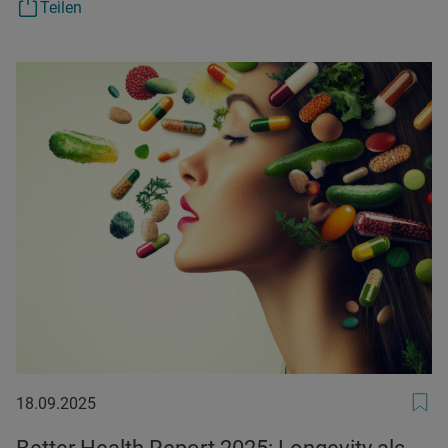
Teilen
18.09.2025
18.09.2025