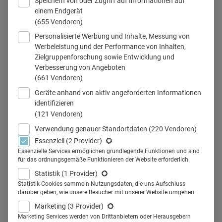
Speichern von oder Zugriff auf Informationen auf
einem Endgerät
(655 Vendoren)
Personalisierte Werbung und Inhalte, Messung von
Teilen
Werbeleistung und der Performance von Inhalten,
Zielgruppenforschung sowie Entwicklung und
Verbesserung von Angeboten
(661 Vendoren)
Whitepaper: Digitalisierung
Geräte anhand von aktiv angeforderten Informationen
in Healthcare
identifizieren
(121 Vendoren)
Die Digitalisierung hat die Pharmabranche auf allen
Verwendung genauer Standortdaten
(220 Vendoren)
Essenziell
(2 Provider)
Ebenen umgekrempelt. Big Data und KI treiben die
Essenzielle Services ermöglichen grundlegende Funktionen und sind
Pharmaforschung voran. Digitale
für das ordnungsgemäße Funktionieren der Website erforderlich.
Gesundheitsanwendungen, kurz DIGA, verbessern die
Statistik
(1 Provider)
Patienten-gesundheit. Aus dem persönlichen Gespräch mit
Statistik-Cookies sammeln Nutzungsdaten, die uns Aufschluss
darüber geben, wie unsere Besucher mit unserer Website umgehen.
dem Außendienst wird immer häufiger ein digitales, bei
Marketing
(3 Provider)
dem sorgsam abgewogen wird, welcher Kanal in welcher
Marketing Services werden von Drittanbietern oder Herausgebern