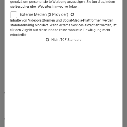
Frequenz genutzt wird. Bei alledem ist viel Know-how
genutzt, um personalisierte Werbung anzuzeigen. Sie tun dies, indem
sie Besucher über Websites hinweg verfolgen.
gefragt, neue Player mischen den Markt auf und neue
Externe Medien
(3 Provider)
Berufe entstehen in Pharmaunternehmen. In diesem
Inhalte von Videoplattformen und Social-Media-Plattformen werden
standardmäßig blockiert. Wenn externe Services akzeptiert werden, ist
Whitepaper haben wir für Sie einige der vielen spannenden
für den Zugriff auf diese Inhalte keine manuelle Einwilligung mehr
Entwicklungen, die die Digitalisierung vorantreiben,
erforderlich.
Nicht-TCF-Standard
zusammengestellt.
Was Sie im Whitepaper erwartet:
Wissen
DiGA, DiPA, Gesundheits-Apps – was ist was?
Health Relations erklärt die Unterschiede zwischen DiGA,
DiPA und Gesundheits-Apps.
Markus Müschenich: „Pharma unterschätzt die
Digitalisierung massiv“