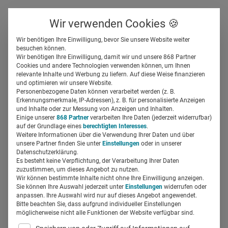
Über uns
Kontakt
Wir verwenden Cookies 🍪
Newsletter
Gespeicherte Beiträge
Wir benötigen Ihre Einwilligung, bevor Sie unsere Website weiter
Suchfeld
besuchen können.
Wir benötigen Ihre Einwilligung, damit wir und unsere 868 Partner
Digitalisierung in Healthcare
Cookies und andere Technologien verwenden können, um Ihnen
relevante Inhalte und Werbung zu liefern. Auf diese Weise finanzieren
Suchen
und optimieren wir unsere Website.
Silja Elfers
22.03.2023
1 Min Lesezeit
Personenbezogene Daten können verarbeitet werden (z. B.
Erkennungsmerkmale, IP-Adressen), z. B. für personalisierte Anzeigen
und Inhalte oder zur Messung von Anzeigen und Inhalten.
Einige unserer
868 Partner
verarbeiten Ihre Daten (jederzeit widerrufbar)
auf der Grundlage eines
berechtigten Interesses
.
Weitere Informationen über die Verwendung Ihrer Daten und über
unsere Partner finden Sie unter
Einstellungen
oder in unserer
Datenschutzerklärung.
Es besteht keine Verpflichtung, der Verarbeitung Ihrer Daten
zuzustimmen, um dieses Angebot zu nutzen.
Wir können bestimmte Inhalte nicht ohne Ihre Einwilligung anzeigen.
Sie können Ihre Auswahl jederzeit unter
Einstellungen
widerrufen oder
anpassen. Ihre Auswahl wird nur auf dieses Angebot angewendet.
Bitte beachten Sie, dass aufgrund individueller Einstellungen
möglicherweise nicht alle Funktionen der Website verfügbar sind.
© Funtap / Adobe Stock