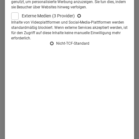
Tierärzten digital gut ankommt
genutzt, um personalisierte Werbung anzuzeigen. Sie tun dies, indem
sie Besucher über Websites hinweg verfolgen.
und wie sich Unternehmen als
Externe Medien
(3 Provider)
Partner der Tierärzte
Inhalte von Videoplattformen und Social-Media-Plattformen werden
standardmäßig blockiert. Wenn externe Services akzeptiert werden, ist
positionieren.
für den Zugriff auf diese Inhalte keine manuelle Einwilligung mehr
erforderlich.
Nicht-TCF-Standard
Pascale Huber,
Chefredakteurin
vetproduction, ©