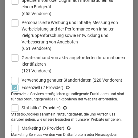
Speichern von oder Zugriff auf Informationen auf
einem Endgerät
(655 Vendoren)
Personalisierte Werbung und Inhalte, Messung von
Digitale Tiermedizin, Digitalisierung, Tierarzt
Werbeleistung und der Performance von Inhalten,
Zielgruppenforschung sowie Entwicklung und
Verbesserung von Angeboten
(661 Vendoren)
Teilen
Geräte anhand von aktiv angeforderten Informationen
identifizieren
(121 Vendoren)
Verwendung genauer Standortdaten
(220 Vendoren)
Essenziell
(2 Provider)
Tierärztin Pascale Huber ist
Essenzielle Services ermöglichen grundlegende Funktionen und sind
für das ordnungsgemäße Funktionieren der Website erforderlich.
Chefredakteurin des Fachportals
Statistik
(1 Provider)
Vets online. Mit Health Relations
Statistik-Cookies sammeln Nutzungsdaten, die uns Aufschluss
darüber geben, wie unsere Besucher mit unserer Website umgehen.
sprach sie darüber, was bei
Marketing
(3 Provider)
Marketing Services werden von Drittanbietern oder Herausgebern