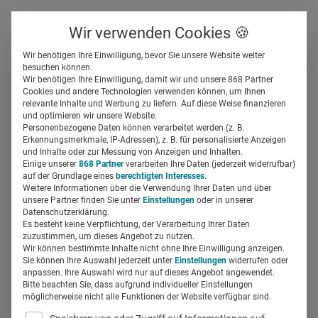
Über uns
Kontakt
Wir verwenden Cookies 🍪
Newsletter
Gespeicherte Beiträge
Wir benötigen Ihre Einwilligung, bevor Sie unsere Website weiter
Suchfeld
besuchen können.
Wir benötigen Ihre Einwilligung, damit wir und unsere 868 Partner
„Es ist höchste Zeit für
Cookies und andere Technologien verwenden können, um Ihnen
relevante Inhalte und Werbung zu liefern. Auf diese Weise finanzieren
digitale Angebote für den
Suchen
und optimieren wir unsere Website.
Personenbezogene Daten können verarbeitet werden (z. B.
Tierarzt“
Erkennungsmerkmale, IP-Adressen), z. B. für personalisierte Anzeigen
und Inhalte oder zur Messung von Anzeigen und Inhalten.
Einige unserer
868 Partner
verarbeiten Ihre Daten (jederzeit widerrufbar)
auf der Grundlage eines
berechtigten Interesses
.
Silja Elfers
03.01.2019
2 Min Lesezeit
Weitere Informationen über die Verwendung Ihrer Daten und über
unsere Partner finden Sie unter
Einstellungen
oder in unserer
Datenschutzerklärung.
Es besteht keine Verpflichtung, der Verarbeitung Ihrer Daten
zuzustimmen, um dieses Angebot zu nutzen.
Wir können bestimmte Inhalte nicht ohne Ihre Einwilligung anzeigen.
Sie können Ihre Auswahl jederzeit unter
Einstellungen
widerrufen oder
anpassen. Ihre Auswahl wird nur auf dieses Angebot angewendet.
Bitte beachten Sie, dass aufgrund individueller Einstellungen
möglicherweise nicht alle Funktionen der Website verfügbar sind.