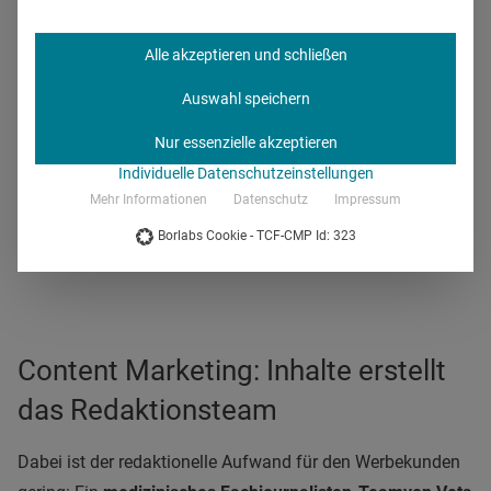
ein Großteil der Werbung in einem separaten Bereich statt,
dem sogenannten Info-Desk.
Dadurch ist den Tierärzten
Alle akzeptieren und schließen
direkt klar, dass sie es mit einem gebrandeten Beitrag zu
Auswahl speichern
tun haben
."
Nur essenzielle akzeptieren
Individuelle Datenschutzeinstellungen
Mehr Informationen
Datenschutz
Impressum
Borlabs Cookie - TCF-CMP Id: 323
Content Marketing: Inhalte erstellt
das Redaktionsteam
Dabei ist der redaktionelle Aufwand für den Werbekunden