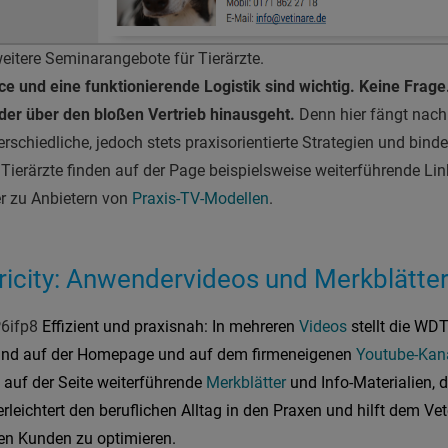
eitere Seminarangebote für Tierärzte.
ce und eine funktionierende Logistik sind wichtig. Keine Frage
, der über den bloßen Vertrieb hinausgeht.
Denn hier fängt nac
rschiedliche, jedoch stets praxisorientierte Strategien und binde
 Tierärzte finden auf der Page beispielsweise weiterführende Li
r zu Anbietern von
Praxis-TV-Modellen
.
icity: Anwendervideos und Merkblätter
P6ifp8
Effizient und praxisnah: In mehreren
Videos
stellt die WDT
 sind auf der Homepage und auf dem firmeneigenen
Youtube-Kan
t auf der Seite weiterführende
Merkblätter
und Info-Materialien, di
rleichtert den beruflichen Alltag in den Praxen und hilft dem Vete
n Kunden zu optimieren.