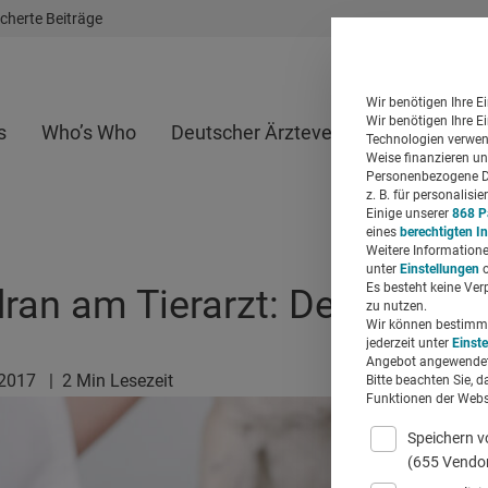
cherte Beiträge
Wir benötigen Ihre E
Wir benötigen Ihre E
s
Who’s Who
Deutscher Ärzteverlag
Whitepap
Technologien verwend
Weise finanzieren un
Personenbezogene Da
z. B. für personalis
Einige unserer
868 P
eines
berechtigten I
Weitere Informatione
unter
Einstellungen
o
Es besteht keine Ver
ran am Tierarzt: Der WDT-We
zu nutzen.
Wir können bestimmte
jederzeit unter
Einst
Angebot angewendet
.2017
|
2 Min Lesezeit
Bitte beachten Sie, d
Funktionen der Websi
Speichern v
(655 Vendo