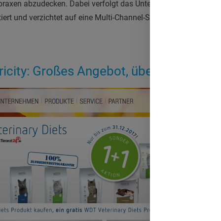
praxen abzudecken. Dabei verfolgt das Unternehmen einen klaren
iert und verzichtet auf eine Multi-Channel-Strategie. Ein Best C
icity: Großes Angebot, übersichtliches