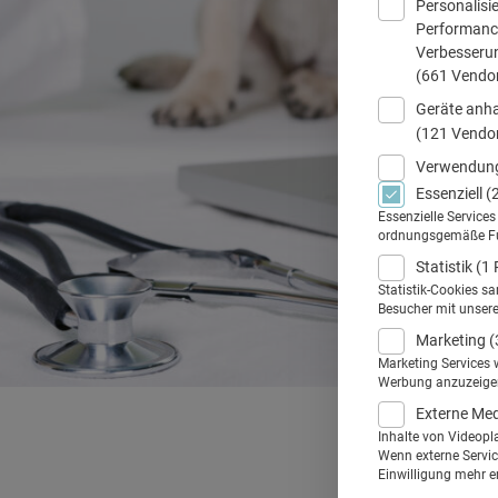
Personalisi
Performance
Verbesseru
(661 Vendo
Geräte anha
(121 Vendo
Verwendung
Essenziell
(
Essenzielle Service
ordnungsgemäße Funk
Statistik
(1 
Statistik-Cookies s
Besucher mit unser
Marketing
(
Marketing Services 
Werbung anzuzeigen.
Externe Me
Inhalte von Videopl
Wenn externe Service
Einwilligung mehr er