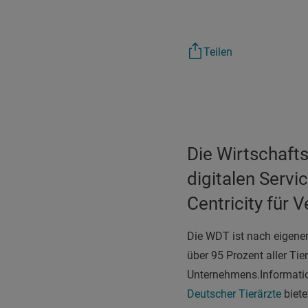
Teilen
Die Wirtschaft
digitalen Serv
Centricity für V
Die WDT ist nach eigene
über 95 Prozent aller Ti
Unternehmens.
I
nformatio
Deutscher Tierärzte
biete