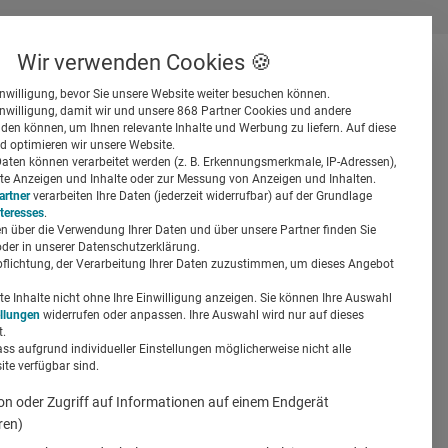
Wir verwenden Cookies 🍪
inwilligung, bevor Sie unsere Website weiter besuchen können.
inwilligung, damit wir und unsere 868 Partner Cookies und andere
er
en können, um Ihnen relevante Inhalte und Werbung zu liefern. Auf diese
d optimieren wir unsere Website.
ten können verarbeitet werden (z. B. Erkennungsmerkmale, IP-Adressen),
ierte Anzeigen und Inhalte oder zur Messung von Anzeigen und Inhalten.
artner
verarbeiten Ihre Daten (jederzeit widerrufbar) auf der Grundlage
nteresses
.
n über die Verwendung Ihrer Daten und über unsere Partner finden Sie
Suchen
der in unserer Datenschutzerklärung.
pflichtung, der Verarbeitung Ihrer Daten zuzustimmen, um dieses Angebot
bauftritt
 Inhalte nicht ohne Ihre Einwilligung anzeigen. Sie können Ihre Auswahl
ellungen
widerrufen oder anpassen. Ihre Auswahl wird nur auf dieses
.
ass aufgrund individueller Einstellungen möglicherweise nicht alle
te verfügbar sind.
on oder Zugriff auf Informationen auf einem Endgerät
ren)