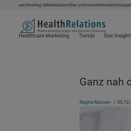
Schnellzugriff
aerzteverlag.de
Mediadaten
Über uns
Kontakt
Newsletter
Gespei
Header
Healthcare Marketing
Trends
Doc Insight
Suchfeld
Ganz nah d
Regine Marxen
|
05.12