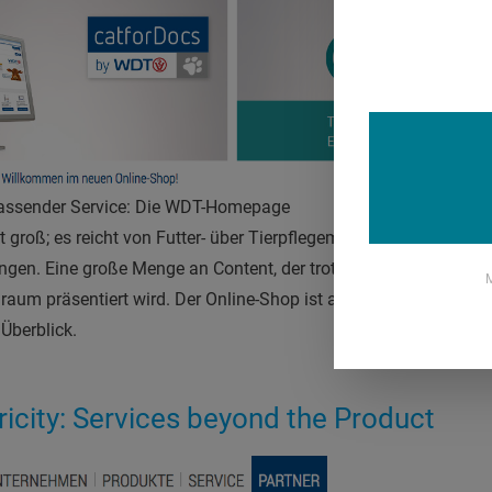
assender Service: Die WDT-Homepage
groß; es reicht von Futter- über Tierpflegemittel bis hin zu Ph
ngen. Eine große Menge an Content, der trotz des Volumens über
M
raum präsentiert wird. Der Online-Shop ist auf einer externen
Pa
 Überblick.
icity: Services beyond the Product