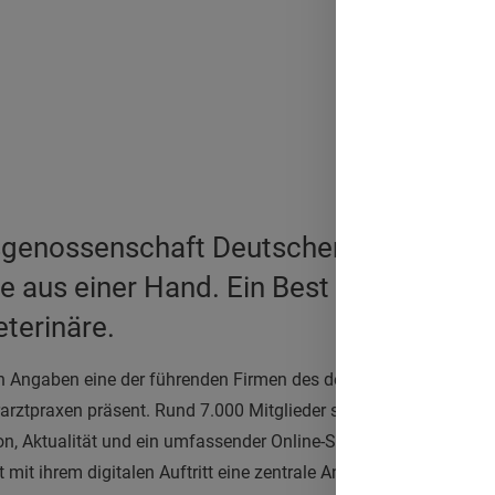
sgenossenschaft Deutscher Tierärzte se
ice aus einer Hand. Ein Best Case in Sa
eterinäre.
n Angaben eine der führenden Firmen des deutschen Veterinär-
erarztpraxen präsent. Rund 7.000 Mitglieder sind Eigentümer des
n, Aktualität und ein umfassender Online-Shop: Die
Wirtschaft
t mit ihrem digitalen Auftritt eine zentrale Anlaufstelle im Netz, d