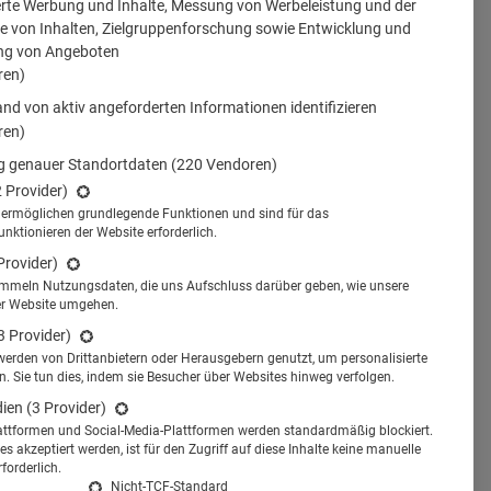
erte Werbung und Inhalte, Messung von Werbeleistung und der
 von Inhalten, Zielgruppenforschung sowie Entwicklung und
ng von Angeboten
ren)
nd von aktiv angeforderten Informationen identifizieren
ren)
 genauer Standortdaten
(220 Vendoren)
2 Provider)
s ermöglichen grundlegende Funktionen und sind für das
tionieren der Website erforderlich.
Provider)
ammeln Nutzungsdaten, die uns Aufschluss darüber geben, wie unsere
er Website umgehen.
3 Provider)
werden von Drittanbietern oder Herausgebern genutzt, um personalisierte
 Sie tun dies, indem sie Besucher über Websites hinweg verfolgen.
dien
(3 Provider)
attformen und Social-Media-Plattformen werden standardmäßig blockiert.
s akzeptiert werden, ist für den Zugriff auf diese Inhalte keine manuelle
forderlich.
Nicht-TCF-Standard