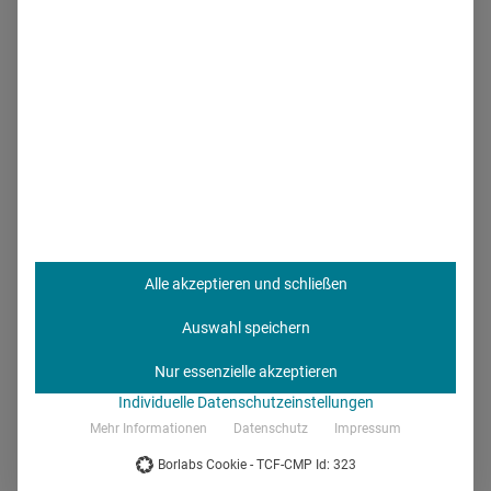
Alle akzeptieren und schließen
Auswahl speichern
Nur essenzielle akzeptieren
Individuelle Datenschutzeinstellungen
Zusammenarbeit mit Kammern, Verbänden und
Mehr Informationen
Datenschutz
Impressum
Fachgesellschaften © Deutscher Ärzteverlag
Borlabs Cookie - TCF-CMP Id: 323
Health Relations: Was sind die Besonderheiten dabei?