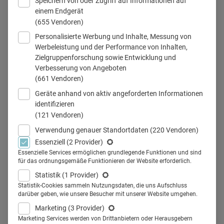
Speichern von oder Zugriff auf Informationen auf
einem Endgerät
(655 Vendoren)
Personalisierte Werbung und Inhalte, Messung von
Katrin Groos, Leiterin Geschäftsbereich Medizin und Zahnmedizin,
Werbeleistung und der Performance von Inhalten,
Deutscher Ärzteverlag © Deutscher Ärzteverlag
Zielgruppenforschung sowie Entwicklung und
Verbesserung von Angeboten
(661 Vendoren)
Geräte anhand von aktiv angeforderten Informationen
Teilen
identifizieren
(121 Vendoren)
Verwendung genauer Standortdaten
(220 Vendoren)
Essenziell
(2 Provider)
Essenzielle Services ermöglichen grundlegende Funktionen und sind
Der Deutsche Ärzteverlag betreut
für das ordnungsgemäße Funktionieren der Website erforderlich.
mehr als 20 Publikationen
Statistik
(1 Provider)
Statistik-Cookies sammeln Nutzungsdaten, die uns Aufschluss
verlegerisch. Health Relations
darüber geben, wie unsere Besucher mit unserer Website umgehen.
Marketing
(3 Provider)
sprach mit Katrin Groos, Leitung
Marketing Services werden von Drittanbietern oder Herausgebern