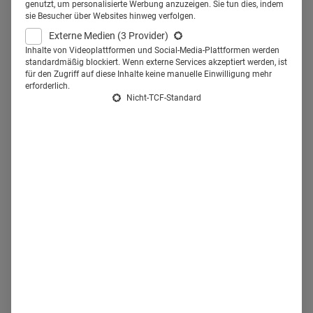
genutzt, um personalisierte Werbung anzuzeigen. Sie tun dies, indem
Geschäftsbereich Medizin und
sie Besucher über Websites hinweg verfolgen.
Externe Medien
(3 Provider)
Zahnmedizin, darüber, was das
Inhalte von Videoplattformen und Social-Media-Plattformen werden
standardmäßig blockiert. Wenn externe Services akzeptiert werden, ist
Kölner Medienunternehmen als
für den Zugriff auf diese Inhalte keine manuelle Einwilligung mehr
erforderlich.
Partner von Kammern,
Nicht-TCF-Standard
Verbänden und
Fachgesellschaften auszeichnet.
Gerade haben die Landesärztekammer Hessen und der
Deutsche Ärzteverlag ihre Zusammenarbeit verlängert.
Das Hessische Ärzteblatt erscheint seit 2015 im Deutschen
Ärzteverlag und ist damit einer der jüngeren Titel im
Verlagsportfolio. Bereits seit mehr als einem halben
Jahrhundert erscheinen hier so renommierte Zeitschriften
wie das Deutsche Ärzteblatt und die
zm
–
Zahnärztliche