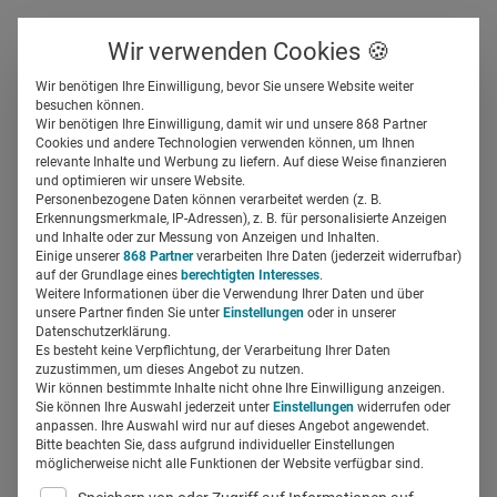
Über uns
Kontakt
Wir verwenden Cookies 🍪
Newsletter
Gespeicherte Beiträge
Wir benötigen Ihre Einwilligung, bevor Sie unsere Website weiter
Suchfeld
besuchen können.
Wir benötigen Ihre Einwilligung, damit wir und unsere 868 Partner
„Wir punkten mit Kompetenz,
Cookies und andere Technologien verwenden können, um Ihnen
relevante Inhalte und Werbung zu liefern. Auf diese Weise finanzieren
Erfahrung und
Suchen
und optimieren wir unsere Website.
Personenbezogene Daten können verarbeitet werden (z. B.
Fingerspitzengefühl“
Erkennungsmerkmale, IP-Adressen), z. B. für personalisierte Anzeigen
und Inhalte oder zur Messung von Anzeigen und Inhalten.
Einige unserer
868 Partner
verarbeiten Ihre Daten (jederzeit widerrufbar)
auf der Grundlage eines
berechtigten Interesses
.
Silja Elfers
19.07.2018
3 Min Lesezeit
Weitere Informationen über die Verwendung Ihrer Daten und über
unsere Partner finden Sie unter
Einstellungen
oder in unserer
Datenschutzerklärung.
Es besteht keine Verpflichtung, der Verarbeitung Ihrer Daten
zuzustimmen, um dieses Angebot zu nutzen.
Wir können bestimmte Inhalte nicht ohne Ihre Einwilligung anzeigen.
Sie können Ihre Auswahl jederzeit unter
Einstellungen
widerrufen oder
anpassen. Ihre Auswahl wird nur auf dieses Angebot angewendet.
Bitte beachten Sie, dass aufgrund individueller Einstellungen
möglicherweise nicht alle Funktionen der Website verfügbar sind.