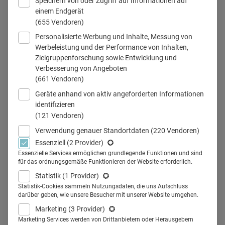
Speichern von oder Zugriff auf Informationen auf
einem Endgerät
(655 Vendoren)
Personalisierte Werbung und Inhalte, Messung von
Impfen Symposium
Werbeleistung und der Performance von Inhalten,
Zielgruppenforschung sowie Entwicklung und
Verbesserung von Angeboten
(661 Vendoren)
Teilen
Geräte anhand von aktiv angeforderten Informationen
identifizieren
(121 Vendoren)
Zum zehnten Mal veranstaltet der Deutsche Ärzteverlag
Verwendung genauer Standortdaten
(220 Vendoren)
das "Impfsymposium". Alle, die sich für das Thema Impfen
Essenziell
(2 Provider)
interessieren, sind herzlich eingeladen, sich zum
Essenzielle Services ermöglichen grundlegende Funktionen und sind
für das ordnungsgemäße Funktionieren der Website erforderlich.
Livestream am 5. Juni 2024 anzumelden.
Statistik
(1 Provider)
Die Themen
Impfungen bei kardiologischen, renalen,
Statistik-Cookies sammeln Nutzungsdaten, die uns Aufschluss
rheumatologischen Erkrankungen und bei
darüber geben, wie unsere Besucher mit unserer Website umgehen.
immunkompromittierten Patientinnen und Patienten
Marketing
(3 Provider)
Marketing Services werden von Drittanbietern oder Herausgebern
stehen dabei im Zentrum der diesjährigen