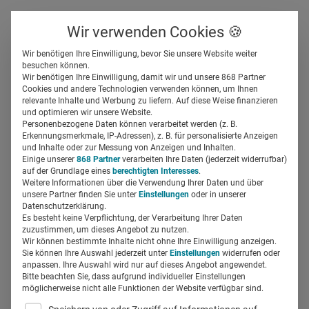
Über uns
Kontakt
Wir verwenden Cookies 🍪
Newsletter
Gespeicherte Beiträge
Wir benötigen Ihre Einwilligung, bevor Sie unsere Website weiter
Suchfeld
besuchen können.
Wir benötigen Ihre Einwilligung, damit wir und unsere 868 Partner
Livestream: Deutscher
Cookies und andere Technologien verwenden können, um Ihnen
relevante Inhalte und Werbung zu liefern. Auf diese Weise finanzieren
Ärzteverlag lädt zum
Suchen
und optimieren wir unsere Website.
Personenbezogene Daten können verarbeitet werden (z. B.
Impfsymposium 2024 ein
Erkennungsmerkmale, IP-Adressen), z. B. für personalisierte Anzeigen
und Inhalte oder zur Messung von Anzeigen und Inhalten.
Einige unserer
868 Partner
verarbeiten Ihre Daten (jederzeit widerrufbar)
auf der Grundlage eines
berechtigten Interesses
.
Silja Elfers
15.05.2024
3 Min Lesezeit
Weitere Informationen über die Verwendung Ihrer Daten und über
unsere Partner finden Sie unter
Einstellungen
oder in unserer
Datenschutzerklärung.
Es besteht keine Verpflichtung, der Verarbeitung Ihrer Daten
zuzustimmen, um dieses Angebot zu nutzen.
Wir können bestimmte Inhalte nicht ohne Ihre Einwilligung anzeigen.
Sie können Ihre Auswahl jederzeit unter
Einstellungen
widerrufen oder
anpassen. Ihre Auswahl wird nur auf dieses Angebot angewendet.
Bitte beachten Sie, dass aufgrund individueller Einstellungen
möglicherweise nicht alle Funktionen der Website verfügbar sind.