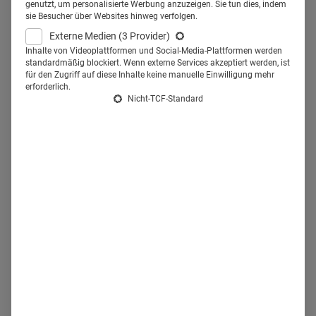
genutzt, um personalisierte Werbung anzuzeigen. Sie tun dies, indem
Diskussionsrunde. "Viele Ärztinnen und Ärzte haben bei
sie Besucher über Websites hinweg verfolgen.
vorerkrankten Patientinnen und Patienten starke Bedenken
Externe Medien
(3 Provider)
Inhalte von Videoplattformen und Social-Media-Plattformen werden
zu impfen, sodass es gilt, diese unbedingt auszuräumen.
standardmäßig blockiert. Wenn externe Services akzeptiert werden, ist
Hier müssen Ärztinnen und Ärzte auch weniger Widerstand
für den Zugriff auf diese Inhalte keine manuelle Einwilligung mehr
erforderlich.
erwarten, wenn sie Impfungen empfehlen wollen, weil diese
Nicht-TCF-Standard
Erkrankten wirklich ernsthaft gefährdet sind", sagt Dr. med.
Susanna Kramarz, Redakteurin beim Deutschen Ärzteblatt
und Moderatorin des diesjährigen Symposiums.
Impfsymposium 2024:
Eckpunkte & Anmeldung
kostenfreier Livestream des Expertensymposiums
Mittwoch,
5. Juni 2024
, von 16:30 bis 18 Uhr