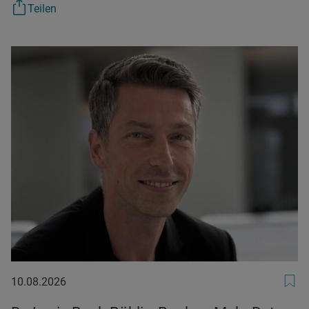
Teilen
10.08.2026
10.08.2026