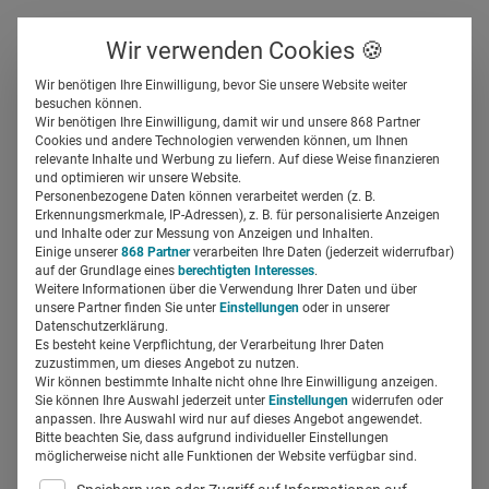
Über uns
Kontakt
Wir verwenden Cookies 🍪
Newsletter
Gespeicherte Beiträge
Wir benötigen Ihre Einwilligung, bevor Sie unsere Website weiter
Suchfeld
besuchen können.
Wir benötigen Ihre Einwilligung, damit wir und unsere 868 Partner
5 Gründe, warum
Cookies und andere Technologien verwenden können, um Ihnen
relevante Inhalte und Werbung zu liefern. Auf diese Weise finanzieren
Personalgewinnung
Suchen
und optimieren wir unsere Website.
Personenbezogene Daten können verarbeitet werden (z. B.
Teamaufgabe ist
Erkennungsmerkmale, IP-Adressen), z. B. für personalisierte Anzeigen
und Inhalte oder zur Messung von Anzeigen und Inhalten.
Einige unserer
868 Partner
verarbeiten Ihre Daten (jederzeit widerrufbar)
auf der Grundlage eines
berechtigten Interesses
.
Tina Schwarze
01.07.2019
4 Min Lesezeit
Weitere Informationen über die Verwendung Ihrer Daten und über
unsere Partner finden Sie unter
Einstellungen
oder in unserer
Datenschutzerklärung.
Es besteht keine Verpflichtung, der Verarbeitung Ihrer Daten
zuzustimmen, um dieses Angebot zu nutzen.
Wir können bestimmte Inhalte nicht ohne Ihre Einwilligung anzeigen.
Sie können Ihre Auswahl jederzeit unter
Einstellungen
widerrufen oder
anpassen. Ihre Auswahl wird nur auf dieses Angebot angewendet.
Bitte beachten Sie, dass aufgrund individueller Einstellungen
möglicherweise nicht alle Funktionen der Website verfügbar sind.