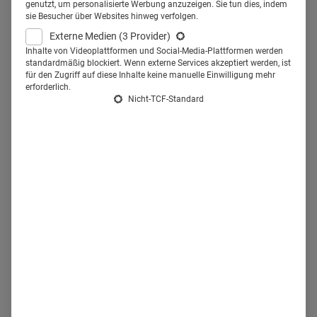
genutzt, um personalisierte Werbung anzuzeigen. Sie tun dies, indem
Mitarbeiter zum erfolgreichen Recruiting bei. Denn im Zuge
sie Besucher über Websites hinweg verfolgen.
der
Candidate Journey
, also der Reise des Bewerbers, gibt
Externe Medien
(3 Provider)
Inhalte von Videoplattformen und Social-Media-Plattformen werden
es etliche Kontaktpunkte – auch abseits der
standardmäßig blockiert. Wenn externe Services akzeptiert werden, ist
Personalabteilung. Und diese wirken sich darauf aus, ob
für den Zugriff auf diese Inhalte keine manuelle Einwilligung mehr
erforderlich.
sich ein Kandidat für ein Unternehmen als Arbeitgeber
Nicht-TCF-Standard
entscheidet oder eben nicht.
5 Gründe, warum Recruiting als
Teamaufgabe zu verstehen ist
1. Mitarbeiter als
Markenbotschafter