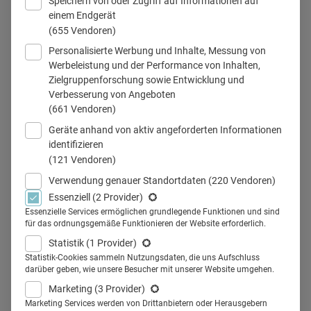
Speichern von oder Zugriff auf Informationen auf
einem Endgerät
(655 Vendoren)
Personalisierte Werbung und Inhalte, Messung von
© Rawpixel.com / Adobe Stock
Werbeleistung und der Performance von Inhalten,
Zielgruppenforschung sowie Entwicklung und
Verbesserung von Angeboten
(661 Vendoren)
Teilen
Geräte anhand von aktiv angeforderten Informationen
identifizieren
(121 Vendoren)
Recruiting? Dafür ist doch die Personalabteilung
Verwendung genauer Standortdaten
(220 Vendoren)
zuständig, oder? Ja, durchaus. Allerdings ist Recruiting
Essenziell
(2 Provider)
Teamaufgabe. Wir zeigen, warum alle mit anpacken
Essenzielle Services ermöglichen grundlegende Funktionen und sind
für das ordnungsgemäße Funktionieren der Website erforderlich.
müssen.
Statistik
(1 Provider)
Wer zeigt sich für die Personalbeschaffung in Kliniken
Statistik-Cookies sammeln Nutzungsdaten, die uns Aufschluss
verantwortlich? Ist es die Klinikleitung und die
darüber geben, wie unsere Besucher mit unserer Website umgehen.
Personalabteilung? Sind es die Chefärzte und die
Marketing
(3 Provider)
Marketing Services werden von Drittanbietern oder Herausgebern
Pflegedienstleitungen? Tatsächlich tragen letztlich alle