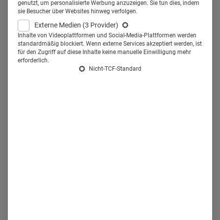
genutzt, um personalisierte Werbung anzuzeigen. Sie tun dies, indem
Netzwerke, Empfehlungsmarketing und
sie Besucher über Websites hinweg verfolgen.
Mitarbeiterbonuskarten.
Externe Medien
(3 Provider)
Inhalte von Videoplattformen und Social-Media-Plattformen werden
Health Relations: Sogenannte Mystery-Jobber testeten –
standardmäßig blockiert. Wenn externe Services akzeptiert werden, ist
ohne Ihre Kenntnis – den gesamten Bewerbungsprozess
für den Zugriff auf diese Inhalte keine manuelle Einwilligung mehr
erforderlich.
Ihrer Krankenhausgruppe und zeichneten Sie mit Platz 1
Nicht-TCF-Standard
in der Gesundheitsbranche aus. Was macht Sie zum Best
Recruiter?
Patrizia Schiltknecht,
Stellvertretende
Leiterin Personal- und