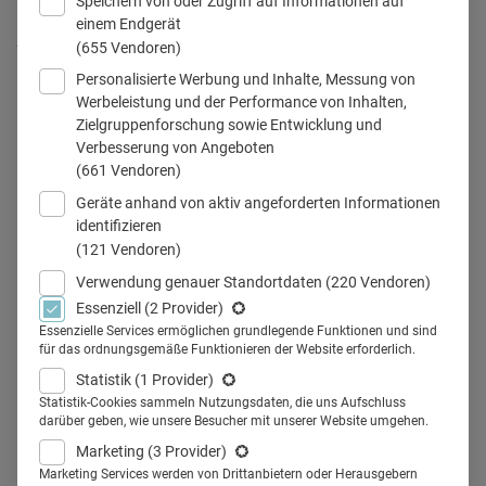
Speichern von oder Zugriff auf Informationen auf
einem Endgerät
AMEOS ist Best Recruiter in Healthcare. Patrizia Schiltknecht und
(655 Vendoren)
Stefan Wollschläger, Leiter Personal- und Organisationsentwicklung,
Personalisierte Werbung und Inhalte, Messung von
bei der Preisverleihung des Career Verlages auf der Messe „Zukunft
Werbeleistung und der Performance von Inhalten,
Personal Süd“ in Stuttgart im April. © GPK/picture alliance/Scheible
Zielgruppenforschung sowie Entwicklung und
Verbesserung von Angeboten
(661 Vendoren)
Geräte anhand von aktiv angeforderten Informationen
Teilen
identifizieren
(121 Vendoren)
Verwendung genauer Standortdaten
(220 Vendoren)
AMEOS schafft es auf Platz 1 der Best-Recruiters-Studie
Essenziell
(2 Provider)
2019 im Bereich Gesundheits- und Sozialwesen. Die Studie
Essenzielle Services ermöglichen grundlegende Funktionen und sind
für das ordnungsgemäße Funktionieren der Website erforderlich.
analysierte die Qualität der Personalbeschaffung von
Statistik
(1 Provider)
insgesamt 412 Arbeitgebern, elf davon aus der
Statistik-Cookies sammeln Nutzungsdaten, die uns Aufschluss
Gesundheitsbranche. Ein Gespräch mit Patrizia
darüber geben, wie unsere Besucher mit unserer Website umgehen.
Schiltknecht, Stellvertretende Leiterin Personal- und
Marketing
(3 Provider)
Marketing Services werden von Drittanbietern oder Herausgebern
Organisationsentwicklung der AMEOS Gruppe, über soziale