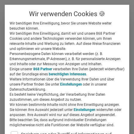
Über uns
Kontakt
Wir verwenden Cookies 🍪
Newsletter
Gespeicherte Beiträge
Wir benötigen Ihre Einwilligung, bevor Sie unsere Website weiter
Suchfeld
besuchen können.
Wir benötigen Ihre Einwilligung, damit wir und unsere 868 Partner
Ausgezeichnet: AMEOS ist
Cookies und andere Technologien verwenden können, um Ihnen
relevante Inhalte und Werbung zu liefern. Auf diese Weise finanzieren
Best Recruiter in Healthcare
Suchen
und optimieren wir unsere Website.
Personenbezogene Daten können verarbeitet werden (z. B.
Erkennungsmerkmale, IP-Adressen), z. B. für personalisierte Anzeigen
Denise Krell
und Inhalte oder zur Messung von Anzeigen und Inhalten.
04.07.2019
6 Min Lesezeit
Einige unserer
868 Partner
verarbeiten Ihre Daten (jederzeit widerrufbar)
auf der Grundlage eines
berechtigten Interesses
.
Weitere Informationen über die Verwendung Ihrer Daten und über
unsere Partner finden Sie unter
Einstellungen
oder in unserer
Datenschutzerklärung.
Es besteht keine Verpflichtung, der Verarbeitung Ihrer Daten
zuzustimmen, um dieses Angebot zu nutzen.
Wir können bestimmte Inhalte nicht ohne Ihre Einwilligung anzeigen.
Sie können Ihre Auswahl jederzeit unter
Einstellungen
widerrufen oder
anpassen. Ihre Auswahl wird nur auf dieses Angebot angewendet.
Bitte beachten Sie, dass aufgrund individueller Einstellungen
möglicherweise nicht alle Funktionen der Website verfügbar sind.