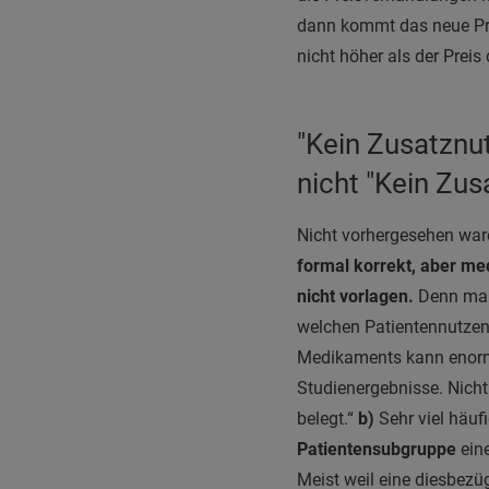
dann kommt das neue Prod
nicht höher als der Prei
"Kein Zusatznut
nicht "Kein Zus
Nicht vorhergesehen war
formal korrekt, aber med
nicht vorlagen.
Denn man 
welchen Patientennutzen
Medikaments kann enorm g
Studienergebnisse. Nicht 
belegt.“
b)
Sehr viel häufi
Patientensubgruppe
eine
Meist weil eine diesbezü