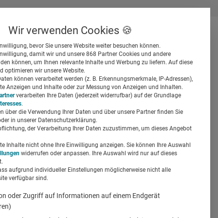
Wir verwenden Cookies 🍪
inwilligung, bevor Sie unsere Website weiter besuchen können.
inwilligung, damit wir und unsere 868 Partner Cookies und andere
er
en können, um Ihnen relevante Inhalte und Werbung zu liefern. Auf diese
d optimieren wir unsere Website.
ten können verarbeitet werden (z. B. Erkennungsmerkmale, IP-Adressen),
ierte Anzeigen und Inhalte oder zur Messung von Anzeigen und Inhalten.
artner
verarbeiten Ihre Daten (jederzeit widerrufbar) auf der Grundlage
nteresses
.
n über die Verwendung Ihrer Daten und über unsere Partner finden Sie
Suchen
der in unserer Datenschutzerklärung.
pflichtung, der Verarbeitung Ihrer Daten zuzustimmen, um dieses Angebot
SG-Berlin-
 Inhalte nicht ohne Ihre Einwilligung anzeigen. Sie können Ihre Auswahl
ellungen
widerrufen oder anpassen. Ihre Auswahl wird nur auf dieses
.
ass aufgrund individueller Einstellungen möglicherweise nicht alle
te verfügbar sind.
on oder Zugriff auf Informationen auf einem Endgerät
ren)