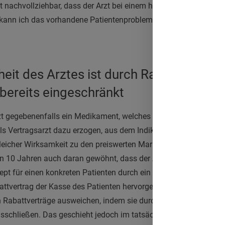
ut nachvollziehbar, dass der Arzt bei einem hilfesuchenden Pati
e kann ich das vorhandene Patientenproblem lösen? Gibt es daf
eit des Arztes ist durch Rabattverträg
 bereits eingeschränkt
zt gegebenenfalls ein Medikament, welches im deutschen Markt
 als Vertragsarzt dazu erzogen, aus dem Indikationsfeld der verf
leicher Wirksamkeit zu den preiswerten Marktvarianten zählt. Und
en 10 Jahren auch daran gewöhnt, dass der Apotheker berechtigt 
pt für einen konkreten Patienten durch ein anderes Handelspr
ttvertrag der Kasse des Patienten hervorgeht. Ärzte können dem
 Rabattverträge ausweichen, indem sie durch ein Kreuz auf dem
sschließen. Das geschieht jedoch im tatsächlichen Alltag äußer