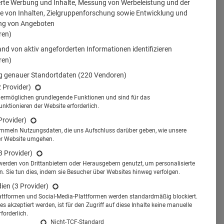
erte Werbung und Inhalte, Messung von Werbeleistung und der
 von Inhalten, Zielgruppenforschung sowie Entwicklung und
ng von Angeboten
ren)
nd von aktiv angeforderten Informationen identifizieren
ren)
 genauer Standortdaten
(220 Vendoren)
2 Provider)
s ermöglichen grundlegende Funktionen und sind für das
tionieren der Website erforderlich.
Provider)
ammeln Nutzungsdaten, die uns Aufschluss darüber geben, wie unsere
er Website umgehen.
3 Provider)
werden von Drittanbietern oder Herausgebern genutzt, um personalisierte
 Sie tun dies, indem sie Besucher über Websites hinweg verfolgen.
dien
(3 Provider)
attformen und Social-Media-Plattformen werden standardmäßig blockiert.
s akzeptiert werden, ist für den Zugriff auf diese Inhalte keine manuelle
forderlich.
Nicht-TCF-Standard