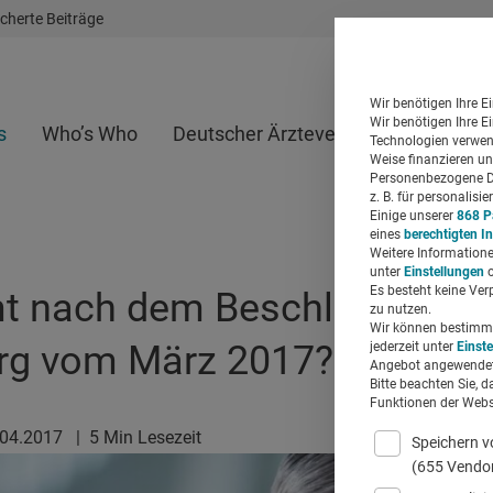
cherte Beiträge
Wir benötigen Ihre E
Wir benötigen Ihre E
s
Who’s Who
Deutscher Ärzteverlag
Whitepap
Technologien verwend
Weise finanzieren un
Personenbezogene Da
z. B. für personalis
Einige unserer
868 P
eines
berechtigten I
Weitere Informatione
unter
Einstellungen
o
Es besteht keine Ver
 nach dem Beschluss des L
zu nutzen.
Wir können bestimmte
rg vom März 2017?
jederzeit unter
Einst
Angebot angewendet
Bitte beachten Sie, d
Funktionen der Websi
.04.2017
|
5 Min Lesezeit
Speichern v
(655 Vendo