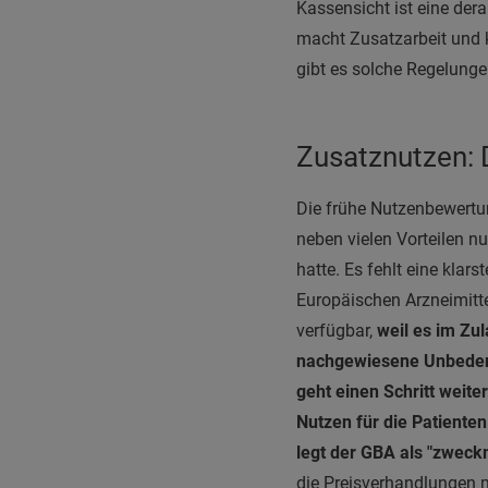
Kassensicht ist eine dera
macht Zusatzarbeit und 
gibt es solche Regelunge
Zusatznutzen: 
Die frühe Nutzenbewert
neben vielen Vorteilen n
hatte. Es fehlt eine kla
Europäischen Arzneimitt
verfügbar,
weil es im Zu
nachgewiesene Unbedenkl
geht einen Schritt weite
Nutzen für die Patiente
legt der GBA als "zweck
die Preisverhandlungen 