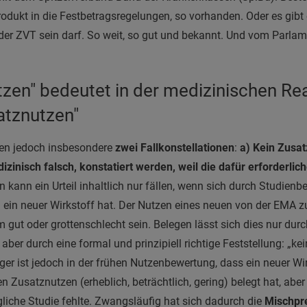
ukt in die Festbetragsregelungen, so vorhanden. Oder es gibt e
s der ZVT sein darf. So weit, so gut und bekannt. Und vom Parla
zen" bedeutet in der medizinischen Rea
atznutzen"
en jedoch insbesondere
zwei Fallkonstellationen
:
a) Kein Zusa
izinisch falsch, konstatiert werden, weil die dafür erforderlic
kann ein Urteil inhaltlich nur fällen, wenn sich durch Studienbe
 ein neuer Wirkstoff hat. Der Nutzen eines neuen von der EMA 
ut oder grottenschlecht sein. Belegen lässt sich dies nur durc
aber durch eine formal und prinzipiell richtige Feststellung: „ke
ger ist jedoch in der frühen Nutzenbewertung, dass ein neuer Wir
n Zusatznutzen (erheblich, beträchtlich, gering) belegt hat, aber
gliche Studie fehlte. Zwangsläufig hat sich dadurch die
Mischpr