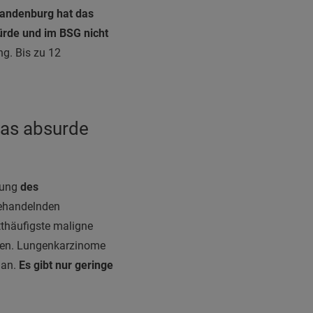
randenburg hat das
ürde und im BSG nicht
g. Bis zu 12
das absurde
lung
des
behandelnden
thäufigste maligne
nten. Lungenkarzinome
 an.
Es gibt nur geringe