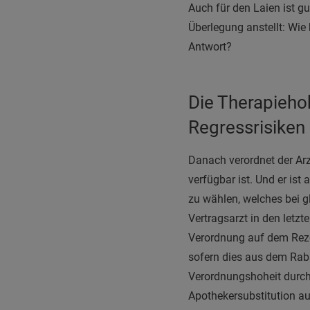
A
uch für den Laien ist g
Überlegung anstellt: Wi
Antwort?
Die Therapiehoh
Regressrisiken
Danach verordnet der Ar
verfügbar ist. Und er ist
zu wählen, welches bei g
Vertragsarzt in den letzt
Verordnung auf dem Reze
sofern dies aus dem Raba
Verordnungshoheit durch
Apothekersubstitution au