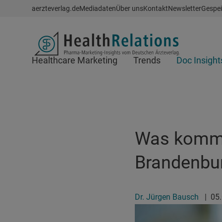
Schnellzugriff
aerzteverlag.de
Mediadaten
Über uns
Kontakt
Newsletter
Gespei
Header
Healthcare Marketing
Trends
Doc Insight
Suchfeld
Was kommt
Brandenbu
Dr. Jürgen Bausch
|
05