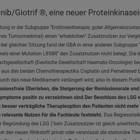
inib/Giotrif ®, eine neuer Proteinkinasei
tung in der Subgruppe "Erstlinientherapie, guter Allgemeinzusta
ches Tumormerkmal) einen "erheblichen" Zusatznutzen zur Vergl
n der gleichen Sitzung fand der GBA in einer anderen Subgruppe "E
eis einer Mutation L858R" den Zusatznutzen nicht belegt. Die 
chgesellschaft (Deutsche Gesellschaft Haemato-Oncologie) best
e aus den beiden Chemotherapeutika Cisplatin und Pemetrexed b
urch das neue Medikament verlängert wird, also in diesem Punk
ssionsfreie Überleben, die Steigerung der Remissionsrate und
Symptome positiv zu verzeichnen sind.
Der Beschluss des LSG w
h besser verträgliche Therapieoption den Patienten nicht mehr
h relevante Nutzen für die Fachleute feststeht.
Das Regressrisik
 Begründung des LSG ("kein Zusatznutzen ist gleich unwirtschaf
net den neuen Wirkstoff privat oder veranlasst die stationäre The