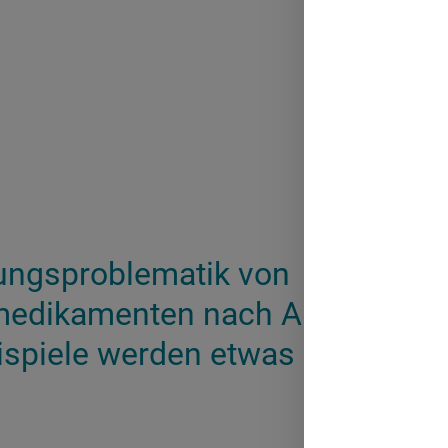
ungsproblematik von
medikamenten nach AMNOG ist 
spiele werden etwas Licht in d