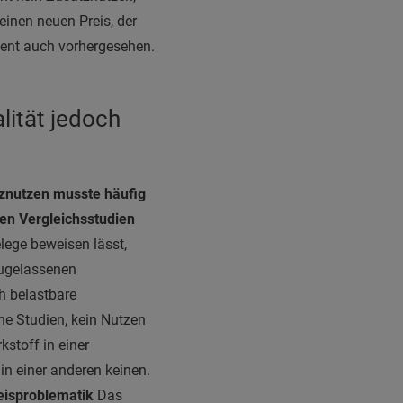
inen neuen Preis, der
ment auch vorhergesehen.
lität jedoch
tznutzen musste häufig
hen Vergleichsstudien
lege beweisen lässt,
zugelassenen
h belastbare
ine Studien, kein Nutzen
kstoff in einer
 in einer anderen keinen.
eisproblematik
Das