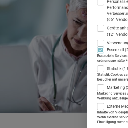
Personalisi
Performance
Verbesseru
(661 Vendo
Geräte anha
(121 Vendo
Verwendung
Essenziell
(
Essenzielle Service
ordnungsgemäße Funk
Statistik
(1 
Statistik-Cookies s
Besucher mit unser
Marketing
(
Marketing Services 
Werbung anzuzeigen.
Externe Me
Inhalte von Videopl
Wenn externe Service
Einwilligung mehr er