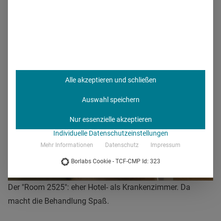
entwickeln, das auch
für Krankenhäuser geeignet
ist",
versichert Dr. Wolfgang Sittel, Leiter des Konzernbereichs
Architektur und Bau bei Asklepios.
Alle akzeptieren und schließen
Auswahl speichern
Nur essenzielle akzeptieren
Individuelle Datenschutzeinstellungen
Mehr Informationen
Datenschutz
Impressum
Borlabs Cookie - TCF-CMP Id: 323
Der "Room 2525": eher Hotel- als Krankenzimmer. Da
macht die Behandlung Spaß.