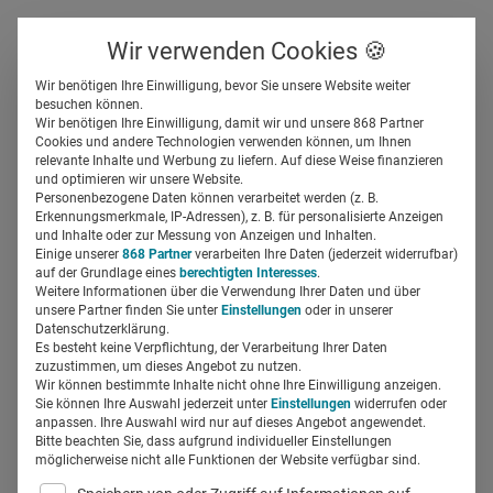
Über uns
Kontakt
Wir verwenden Cookies 🍪
Newsletter
Gespeicherte Beiträge
Wir benötigen Ihre Einwilligung, bevor Sie unsere Website weiter
Suchfeld
besuchen können.
Wir benötigen Ihre Einwilligung, damit wir und unsere 868 Partner
Für modernes Recruiting: Die
Cookies und andere Technologien verwenden können, um Ihnen
relevante Inhalte und Werbung zu liefern. Auf diese Weise finanzieren
Klinik der Zukunft
Suchen
und optimieren wir unsere Website.
Personenbezogene Daten können verarbeitet werden (z. B.
Erkennungsmerkmale, IP-Adressen), z. B. für personalisierte Anzeigen
Sonja Eckmann
und Inhalte oder zur Messung von Anzeigen und Inhalten.
09.12.2016
2 Min Lesezeit
Einige unserer
868 Partner
verarbeiten Ihre Daten (jederzeit widerrufbar)
auf der Grundlage eines
berechtigten Interesses
.
Weitere Informationen über die Verwendung Ihrer Daten und über
unsere Partner finden Sie unter
Einstellungen
oder in unserer
Datenschutzerklärung.
Es besteht keine Verpflichtung, der Verarbeitung Ihrer Daten
zuzustimmen, um dieses Angebot zu nutzen.
Wir können bestimmte Inhalte nicht ohne Ihre Einwilligung anzeigen.
Sie können Ihre Auswahl jederzeit unter
Einstellungen
widerrufen oder
anpassen. Ihre Auswahl wird nur auf dieses Angebot angewendet.
Bitte beachten Sie, dass aufgrund individueller Einstellungen
möglicherweise nicht alle Funktionen der Website verfügbar sind.