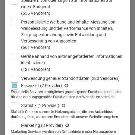
Speichern von oder Zugriff auf Informationen auf
einem Endgerät
Projekt Room 2525 des Asklepios-Konzerns
(655 Vendoren)
Personalisierte Werbung und Inhalte, Messung von
Werbeleistung und der Performance von Inhalten,
Zielgruppenforschung sowie Entwicklung und
Teilen
Verbesserung von Angeboten
(661 Vendoren)
Geräte anhand von aktiv angeforderten Informationen
identifizieren
(121 Vendoren)
Sie wollen die Ärzte von morgen?
Verwendung genauer Standortdaten
(220 Vendoren)
Essenziell
(2 Provider)
Dann positionieren Sie sich als
Essenzielle Services ermöglichen grundlegende Funktionen und sind
für das ordnungsgemäße Funktionieren der Website erforderlich.
die Klinik von morgen. Hier
Statistik
(1 Provider)
finden Sie ein paar Beispiele, wie
Statistik-Cookies sammeln Nutzungsdaten, die uns Aufschluss
darüber geben, wie unsere Besucher mit unserer Website umgehen.
die Gesundheitsversorgung in
Marketing
(3 Provider)
Marketing Services werden von Drittanbietern oder Herausgebern
Zukunft aussehen könnte.