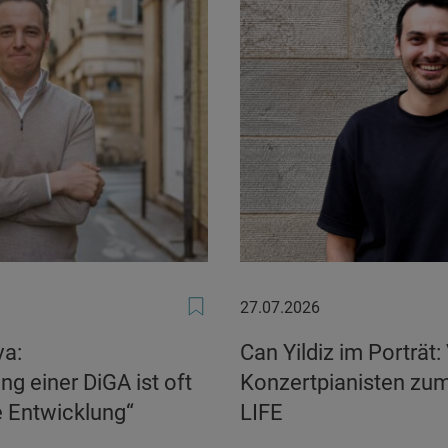
27.07.2026
27.07.2026
va:
Can Yildiz im Porträt
g einer DiGA ist oft
Konzertpianisten zu
e Entwicklung“
LIFE