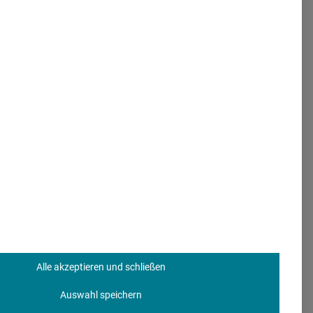
im Vergleich zum Vorjahr
isten (70.890 Euro),
skräfte befragt. Dabei
beitnehmer verdienen im
0 Euro jährlich erhalten.
 will.
Fachleute mit
hne ein abgeschlossenes
Alle akzeptieren und schließen
emerkbar. Wer Medizin
Auswahl speichern
r Stelle liegen hier die