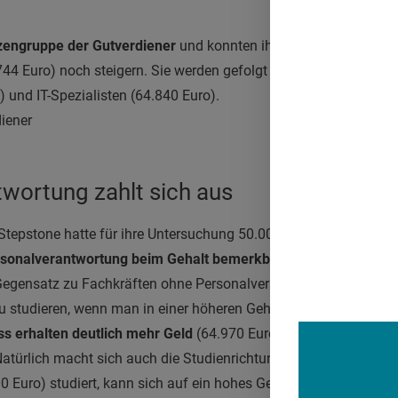
zengruppe der Gutverdiener
und konnten ihren Verdienst sogar 
744 Euro) noch steigern. Sie werden gefolgt von Banking-Spezial
) und IT-Spezialisten (64.840 Euro).
wortung zahlt sich aus
Stepstone hatte für ihre Untersuchung 50.000 Fach- und Führung
sonalverantwortung beim Gehalt bemerkbar
macht: Solche Ar
Gegensatz zu Fachkräften ohne Personalverantwortung, die 53.26
zu studieren, wenn man in einer höheren Gehaltsklasse mitspielen
 erhalten deutlich mehr Geld
(64.970 Euro) als Angestellte o
atürlich macht sich auch die Studienrichtung beim Verdienst b
Euro) studiert, kann sich auf ein hohes Gehalt freuen. An zweite