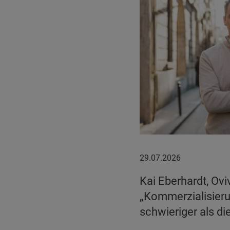
29.07.2026
29.07.2026
Kai Eberhardt, Ovi
„Kommerzialisierun
schwieriger als di