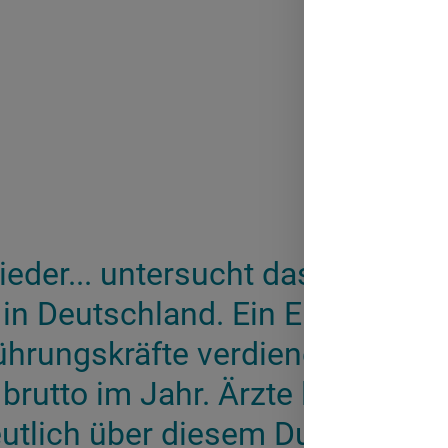
ieder... untersucht das Jobport
 in Deutschland. Ein Ergebnis: 
ührungskräfte verdienen durchsc
brutto im Jahr. Ärzte liegen mi
utlich über diesem Durchschnit