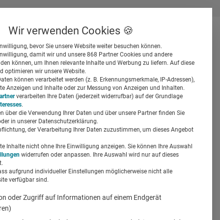
Wir verwenden Cookies 🍪
inwilligung, bevor Sie unsere Website weiter besuchen können.
inwilligung, damit wir und unsere 868 Partner Cookies und andere
er
en können, um Ihnen relevante Inhalte und Werbung zu liefern. Auf diese
d optimieren wir unsere Website.
ten können verarbeitet werden (z. B. Erkennungsmerkmale, IP-Adressen),
ierte Anzeigen und Inhalte oder zur Messung von Anzeigen und Inhalten.
artner
verarbeiten Ihre Daten (jederzeit widerrufbar) auf der Grundlage
nteresses
.
n über die Verwendung Ihrer Daten und über unsere Partner finden Sie
Suchen
der in unserer Datenschutzerklärung.
pflichtung, der Verarbeitung Ihrer Daten zuzustimmen, um dieses Angebot
 Inhalte nicht ohne Ihre Einwilligung anzeigen. Sie können Ihre Auswahl
ellungen
widerrufen oder anpassen. Ihre Auswahl wird nur auf dieses
.
ass aufgrund individueller Einstellungen möglicherweise nicht alle
te verfügbar sind.
on oder Zugriff auf Informationen auf einem Endgerät
ren)