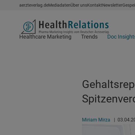
Schnellzugriff
aerzteverlag.de
Mediadaten
Über uns
Kontakt
Newsletter
Gespei
Header
Healthcare Marketing
Trends
Doc Insight
Suchfeld
Gehaltsrep
Spitzenver
Miriam Mirza
|
03.04.