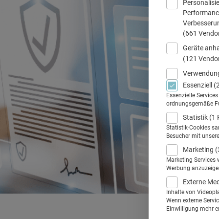
Personalisi
Performance
Verbesseru
(661 Vendo
Geräte anha
(121 Vendo
Verwendung
Essenziell
(
Essenzielle Service
ordnungsgemäße Funk
Statistik
(1 
Statistik-Cookies s
Besucher mit unser
Marketing
(
Marketing Services 
Werbung anzuzeigen.
Externe Me
Inhalte von Videopl
Wenn externe Service
Einwilligung mehr er