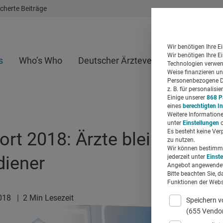
cherte Beiträge
Wir benötigen Ihre E
Wir benötigen Ihre E
s
Who’s Who
Deutscher Ärzteverlag
Whitepap
Technologien verwend
Weise finanzieren un
Personenbezogene Da
z. B. für personalis
Einige unserer
868 P
eines
berechtigten I
Weitere Informatione
unter
Einstellungen
o
Es besteht keine Ver
ort 2018: Ärzte bleiben
zu nutzen.
Wir können bestimmte
diener
jederzeit unter
Einst
Angebot angewendet
Bitte beachten Sie, d
Funktionen der Websi
2018
|
2 Min Lesezeit
Speichern v
(655 Vendo