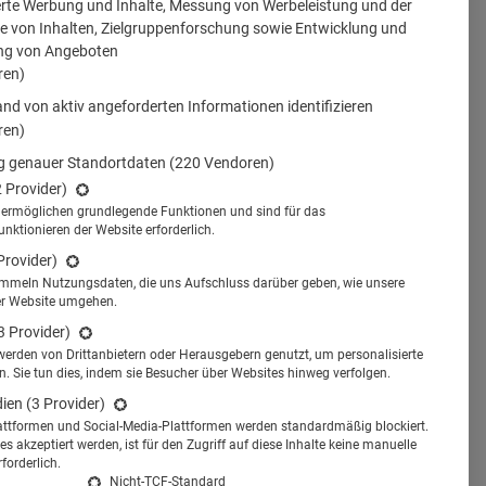
erte Werbung und Inhalte, Messung von Werbeleistung und der
 von Inhalten, Zielgruppenforschung sowie Entwicklung und
ng von Angeboten
ren)
nd von aktiv angeforderten Informationen identifizieren
ren)
 genauer Standortdaten
(220 Vendoren)
2 Provider)
s ermöglichen grundlegende Funktionen und sind für das
tionieren der Website erforderlich.
Provider)
ammeln Nutzungsdaten, die uns Aufschluss darüber geben, wie unsere
er Website umgehen.
3 Provider)
werden von Drittanbietern oder Herausgebern genutzt, um personalisierte
 Sie tun dies, indem sie Besucher über Websites hinweg verfolgen.
dien
(3 Provider)
attformen und Social-Media-Plattformen werden standardmäßig blockiert.
s akzeptiert werden, ist für den Zugriff auf diese Inhalte keine manuelle
forderlich.
Nicht-TCF-Standard