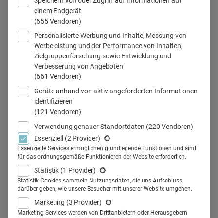
Speichern von oder Zugriff auf Informationen auf
einem Endgerät
(655 Vendoren)
Personalisierte Werbung und Inhalte, Messung von
Werbeleistung und der Performance von Inhalten,
Zielgruppenforschung sowie Entwicklung und
© AntonioGuillem_istockphoto
Verbesserung von Angeboten
(661 Vendoren)
Geräte anhand von aktiv angeforderten Informationen
identifizieren
Teilen
(121 Vendoren)
Verwendung genauer Standortdaten
(220 Vendoren)
Essenziell
(2 Provider)
Essenzielle Services ermöglichen grundlegende Funktionen und sind
für das ordnungsgemäße Funktionieren der Website erforderlich.
Studieren, ohne im Hörsaal oder
Statistik
(1 Provider)
im Seminar zu sitzen? An der
Statistik-Cookies sammeln Nutzungsdaten, die uns Aufschluss
darüber geben, wie unsere Besucher mit unserer Website umgehen.
EDU (European Digital University)
Marketing
(3 Provider)
Marketing Services werden von Drittanbietern oder Herausgebern