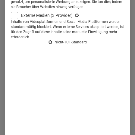
können ab Herbst 2018
genutzt, um personalisierte Werbung anzuzeigen. Sie tun dies, indem
sie Besucher über Websites hinweg verfolgen.
Studenten online Medizin
Externe Medien
(3 Provider)
studieren – mit Helios als
Inhalte von Videoplattformen und Social-Media-Plattformen werden
standardmäßig blockiert. Wenn externe Services akzeptiert werden, ist
für den Zugriff auf diese Inhalte keine manuelle Einwilligung mehr
klinischem Ausbildungspartner.
erforderlich.
Nicht-TCF-Standard
Ziel ist auch, mehr Ärzte
auszubilden und dem
Fachärztemangel
entgegenzuwirken.
Schon der Einstieg in das
digitale Medizinstudium
unterscheidet sich vom "normalen" Studium:
Denn nicht
der Numerus Clausus, sondern ein Einstiegstest und
persönliche Auswahlgespräche entscheiden über die
Zulassung
der Medizinstudenten an der
EDU
. Diese