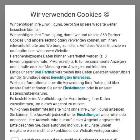
Über uns
Kontakt
Wir verwenden Cookies 🍪
Newsletter
Gespeicherte Beiträge
Wir benötigen Ihre Einwilligung, bevor Sie unsere Website weiter
Suchfeld
besuchen können.
Wir benötigen Ihre Einwilligung, damit wir und unsere 868 Partner
Helios ist klinischer
Cookies und andere Technologien verwenden können, um Ihnen
relevante Inhalte und Werbung zu liefern. Auf diese Weise finanzieren
Ausbildungspartner bei
Suchen
und optimieren wir unsere Website.
Personenbezogene Daten können verarbeitet werden (z. B.
erstem digitalen
Erkennungsmerkmale, IP-Adressen), z. B. für personalisierte Anzeigen
und Inhalte oder zur Messung von Anzeigen und Inhalten.
Einige unserer
868 Partner
verarbeiten Ihre Daten (jederzeit widerrufbar)
Medizinstudium
auf der Grundlage eines
berechtigten Interesses
.
Weitere Informationen über die Verwendung Ihrer Daten und über
unsere Partner finden Sie unter
Einstellungen
oder in unserer
Miriam Mirza
15.08.2018
3 Min Lesezeit
Datenschutzerklärung.
Es besteht keine Verpflichtung, der Verarbeitung Ihrer Daten
zuzustimmen, um dieses Angebot zu nutzen.
Wir können bestimmte Inhalte nicht ohne Ihre Einwilligung anzeigen.
Sie können Ihre Auswahl jederzeit unter
Einstellungen
widerrufen oder
anpassen. Ihre Auswahl wird nur auf dieses Angebot angewendet.
Bitte beachten Sie, dass aufgrund individueller Einstellungen
möglicherweise nicht alle Funktionen der Website verfügbar sind.