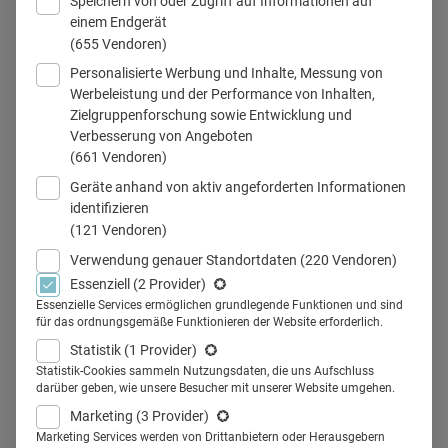
Speichern von oder Zugriff auf Informationen auf
einem Endgerät
(655 Vendoren)
Personalisierte Werbung und Inhalte, Messung von
2_Ärzteblatt LA-MED API
Werbeleistung und der Performance von Inhalten,
Zielgruppenforschung sowie Entwicklung und
Verbesserung von Angeboten
(661 Vendoren)
Teilen
Geräte anhand von aktiv angeforderten Informationen
identifizieren
(121 Vendoren)
Wer niedergelassene Allgemeinmediziner:innen,
Verwendung genauer Standortdaten
(220 Vendoren)
Praktiker:innen sowie Internistinnen und Internisten (API)
Essenziell
(2 Provider)
erreichen will, ist mit dem Deutschen Ärzteblatt bestens
Essenzielle Services ermöglichen grundlegende Funktionen und sind
für das ordnungsgemäße Funktionieren der Website erforderlich.
beraten. Dies belegt die Auswertung der aktuellen Ausgabe
Statistik
(1 Provider)
der im 2-Jahres-Rhythmus veröffentlichten LA-MED API-
Statistik-Cookies sammeln Nutzungsdaten, die uns Aufschluss
Studie zur beruflichen Mediennutzung der rund 56.000
darüber geben, wie unsere Besucher mit unserer Website umgehen.
Ärztinnen und -Ärzte in Deutschland.
Marketing
(3 Provider)
Marketing Services werden von Drittanbietern oder Herausgebern
Mit einem Wert von
55,9 Prozent Lesern pro Ausgabe