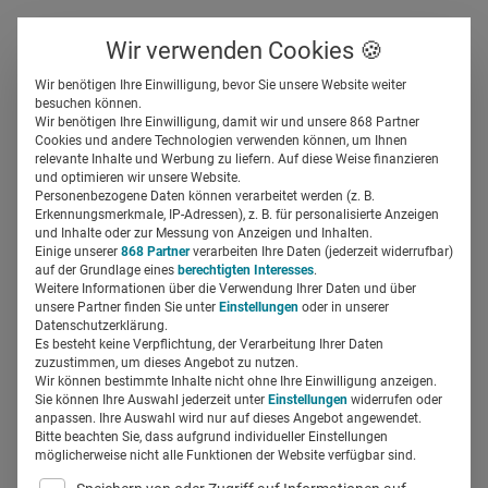
Über uns
Kontakt
Wir verwenden Cookies 🍪
Newsletter
Gespeicherte Beiträge
Wir benötigen Ihre Einwilligung, bevor Sie unsere Website weiter
Suchfeld
besuchen können.
Wir benötigen Ihre Einwilligung, damit wir und unsere 868 Partner
LA-MED API-Studie 2023:
Cookies und andere Technologien verwenden können, um Ihnen
relevante Inhalte und Werbung zu liefern. Auf diese Weise finanzieren
Deutsches Ärzteblatt ist
Suchen
und optimieren wir unsere Website.
Personenbezogene Daten können verarbeitet werden (z. B.
Nummer 1
Erkennungsmerkmale, IP-Adressen), z. B. für personalisierte Anzeigen
und Inhalte oder zur Messung von Anzeigen und Inhalten.
Einige unserer
868 Partner
verarbeiten Ihre Daten (jederzeit widerrufbar)
auf der Grundlage eines
berechtigten Interesses
.
Kirsten Warweg-Schüler
16.08.2023
2 Min Lesezeit
Weitere Informationen über die Verwendung Ihrer Daten und über
unsere Partner finden Sie unter
Einstellungen
oder in unserer
Datenschutzerklärung.
Es besteht keine Verpflichtung, der Verarbeitung Ihrer Daten
zuzustimmen, um dieses Angebot zu nutzen.
Wir können bestimmte Inhalte nicht ohne Ihre Einwilligung anzeigen.
Sie können Ihre Auswahl jederzeit unter
Einstellungen
widerrufen oder
anpassen. Ihre Auswahl wird nur auf dieses Angebot angewendet.
Bitte beachten Sie, dass aufgrund individueller Einstellungen
möglicherweise nicht alle Funktionen der Website verfügbar sind.