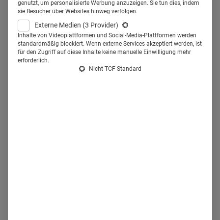
genutzt, um personalisierte Werbung anzuzeigen. Sie tun dies, indem
Fachzeitschriften konkrete Schritte ein – darunter
sie Besucher über Websites hinweg verfolgen.
Fort- und Weiterbildungen, Kongressbesuche oder
Externe Medien
(3 Provider)
Inhalte von Videoplattformen und Social-Media-Plattformen werden
der Einsatz neuer Therapieansätze.
standardmäßig blockiert. Wenn externe Services akzeptiert werden, ist
für den Zugriff auf diese Inhalte keine manuelle Einwilligung mehr
erforderlich.
Was zeigt die LA-MED Onkologie-
Nicht-TCF-Standard
Studie 2024?
Die
LA-MED Onkologie-Studie 2024
zeigt:
Das Deutsche
Ärzteblatt ist mit einem LpA-Wert von 73,9 % der
reichweitenstärkste Fachtitel unter onkologisch tätigen
Ärzte und Ärztinnen in Deutschland.
Printmedien entfalten
dabei eine starke Aktivierungswirkung: 87 % der Befragten
handeln aktiv weiter, nachdem sie eine Fachzeitschrift
gelesen haben.