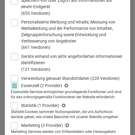
Speichern von oder Zugriff auf Informationen auf
einem Endgerät
(655 Vendoren)
Personalisierte Werbung und Inhalte, Messung von
Rund 74 Prozent lesen jede Ausgabe des Deutschen Ärzteblatts
Werbeleistung und der Performance von Inhalten,
(LpA-Wert: 73,9 %).
Zielgruppenforschung sowie Entwicklung und
© Hintergrundmotiv: Hình ảnh của Tran Helen /Canva
Verbesserung von Angeboten
(661 Vendoren)
Geräte anhand von aktiv angeforderten Informationen
identifizieren
Teilen
(121 Vendoren)
Verwendung genauer Standortdaten
(220 Vendoren)
Essenziell
(2 Provider)
Die LA-MED Onkologie-Studie 2024 liefert aktuelle
Essenzielle Services ermöglichen grundlegende Funktionen und sind
Erkenntnisse zum Mediennutzungsverhalten in der
für das ordnungsgemäße Funktionieren der Website erforderlich.
Onkologie. Das Deutsche Ärzteblatt erreicht mit
Statistik
(1 Provider)
einem LpA-Wert von 73,9 % die höchste Reichweite
Statistik-Cookies sammeln Nutzungsdaten, die uns Aufschluss
darüber geben, wie unsere Besucher mit unserer Website umgehen.
unter den Fachmedien. Printformate zeigen zudem
Marketing
(3 Provider)
eine hohe Aktivierungsleistung: Ein Großteil der
Marketing Services werden von Drittanbietern oder Herausgebern
Befragten leitet nach der Lektüre medizinischer