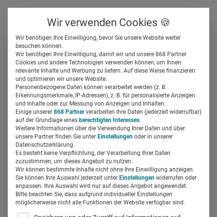
Über uns
Kontakt
Wir verwenden Cookies 🍪
Newsletter
Gespeicherte Beiträge
Wir benötigen Ihre Einwilligung, bevor Sie unsere Website weiter
Suchfeld
besuchen können.
Wir benötigen Ihre Einwilligung, damit wir und unsere 868 Partner
LA-MED Onkologie-Studie
Cookies und andere Technologien verwenden können, um Ihnen
relevante Inhalte und Werbung zu liefern. Auf diese Weise finanzieren
2024: Deutsches Ärzteblatt
Suchen
und optimieren wir unsere Website.
Personenbezogene Daten können verarbeitet werden (z. B.
mit höchster Reichweite
Erkennungsmerkmale, IP-Adressen), z. B. für personalisierte Anzeigen
und Inhalte oder zur Messung von Anzeigen und Inhalten.
Einige unserer
868 Partner
verarbeiten Ihre Daten (jederzeit widerrufbar)
auf der Grundlage eines
berechtigten Interesses
.
Silja Elfers
12.09.2024
3 Min Lesezeit
Weitere Informationen über die Verwendung Ihrer Daten und über
unsere Partner finden Sie unter
Einstellungen
oder in unserer
Datenschutzerklärung.
Es besteht keine Verpflichtung, der Verarbeitung Ihrer Daten
zuzustimmen, um dieses Angebot zu nutzen.
Wir können bestimmte Inhalte nicht ohne Ihre Einwilligung anzeigen.
Sie können Ihre Auswahl jederzeit unter
Einstellungen
widerrufen oder
anpassen. Ihre Auswahl wird nur auf dieses Angebot angewendet.
Bitte beachten Sie, dass aufgrund individueller Einstellungen
möglicherweise nicht alle Funktionen der Website verfügbar sind.