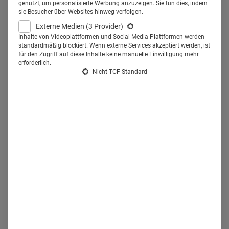
genutzt, um personalisierte Werbung anzuzeigen. Sie tun dies, indem
sie Besucher über Websites hinweg verfolgen.
sondern auch Preise.
Externe Medien
(3 Provider)
Inhalte von Videoplattformen und Social-Media-Plattformen werden
standardmäßig blockiert. Wenn externe Services akzeptiert werden, ist
D
as
Krankenhaus Porz am Rhein
begegnet dem
für den Zugriff auf diese Inhalte keine manuelle Einwilligung mehr
Fachkräftemangel mit einem innovativen Konzept namens
erforderlich.
Nicht-TCF-Standard
"Berufswelt Schnuppern 2.0":
Um jungen Menschen die
Entscheidung für einen Gesundheitsberuf zu erleichtern,
nutzt das Haus den Messenger WhatsApp
und hat hierfür
eigens ein Smartphone im Einsatz. Während einer
Aktionswoche wurde dieses unter den Mitarbeitern
herumgereicht. Diese berichteten dann unmittelbar in einer
WhatsApp-Gruppe, zu der sich jeder Interessierte außerhalb
des Krankenhauses über eine Telefonnummer anmelden
konnte, über ihren Arbeitsalltag.
Quasi in Echtzeit konnten
die Interessenten den Berufsalltag der fünf Chatpartner
verfolgen
– darunter der Chefarzt der Kardiologie, ein