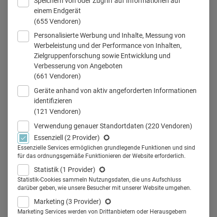
Speichern von oder Zugriff auf Informationen auf
einem Endgerät
© Monet/fotolia.com
(655 Vendoren)
Personalisierte Werbung und Inhalte, Messung von
Werbeleistung und der Performance von Inhalten,
Zielgruppenforschung sowie Entwicklung und
Teilen
Verbesserung von Angeboten
(661 Vendoren)
Geräte anhand von aktiv angeforderten Informationen
identifizieren
(121 Vendoren)
Berufswelt schnuppern im
Verwendung genauer Standortdaten
(220 Vendoren)
Essenziell
(2 Provider)
digitalen Zeitalter: Ein Kölner
Essenzielle Services ermöglichen grundlegende Funktionen und sind
für das ordnungsgemäße Funktionieren der Website erforderlich.
Krankenhaus präsentiert seine
Statistik
(1 Provider)
Mitarbeiter und Abläufe via
Statistik-Cookies sammeln Nutzungsdaten, die uns Aufschluss
darüber geben, wie unsere Besucher mit unserer Website umgehen.
WhatsApp und gewinnt damit
Marketing
(3 Provider)
Marketing Services werden von Drittanbietern oder Herausgebern
nicht nur Glaubwürdigkeit,