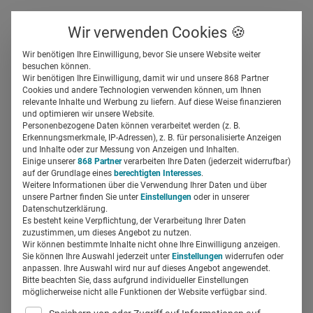
Über uns
Kontakt
Wir verwenden Cookies 🍪
Newsletter
Gespeicherte Beiträge
Wir benötigen Ihre Einwilligung, bevor Sie unsere Website weiter
Suchfeld
besuchen können.
Wir benötigen Ihre Einwilligung, damit wir und unsere 868 Partner
So klappt’s: Klinik-Recruiting
Cookies und andere Technologien verwenden können, um Ihnen
relevante Inhalte und Werbung zu liefern. Auf diese Weise finanzieren
mit WhatsApp
Suchen
und optimieren wir unsere Website.
Personenbezogene Daten können verarbeitet werden (z. B.
Erkennungsmerkmale, IP-Adressen), z. B. für personalisierte Anzeigen
Miriam Mirza
und Inhalte oder zur Messung von Anzeigen und Inhalten.
20.06.2017
5 Min Lesezeit
Einige unserer
868 Partner
verarbeiten Ihre Daten (jederzeit widerrufbar)
auf der Grundlage eines
berechtigten Interesses
.
Weitere Informationen über die Verwendung Ihrer Daten und über
unsere Partner finden Sie unter
Einstellungen
oder in unserer
Datenschutzerklärung.
Es besteht keine Verpflichtung, der Verarbeitung Ihrer Daten
zuzustimmen, um dieses Angebot zu nutzen.
Wir können bestimmte Inhalte nicht ohne Ihre Einwilligung anzeigen.
Sie können Ihre Auswahl jederzeit unter
Einstellungen
widerrufen oder
anpassen. Ihre Auswahl wird nur auf dieses Angebot angewendet.
Bitte beachten Sie, dass aufgrund individueller Einstellungen
möglicherweise nicht alle Funktionen der Website verfügbar sind.