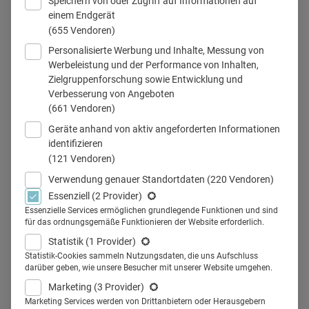
Speichern von oder Zugriff auf Informationen auf
einem Endgerät
(655 Vendoren)
Personalisierte Werbung und Inhalte, Messung von
Werbeleistung und der Performance von Inhalten,
Zielgruppenforschung sowie Entwicklung und
Verbesserung von Angeboten
Teilen
(661 Vendoren)
Geräte anhand von aktiv angeforderten Informationen
identifizieren
(121 Vendoren)
Neue Arbeitsmodelle sind in der
Verwendung genauer Standortdaten
(220 Vendoren)
Essenziell
(2 Provider)
Medizin auf dem Vormarsch.
Essenzielle Services ermöglichen grundlegende Funktionen und sind
für das ordnungsgemäße Funktionieren der Website erforderlich.
Älter werdende Mitarbeiter und
Statistik
(1 Provider)
der Facharztmangel machen
Statistik-Cookies sammeln Nutzungsdaten, die uns Aufschluss
darüber geben, wie unsere Besucher mit unserer Website umgehen.
Krankenhäusern in ganz
Marketing
(3 Provider)
Marketing Services werden von Drittanbietern oder Herausgebern