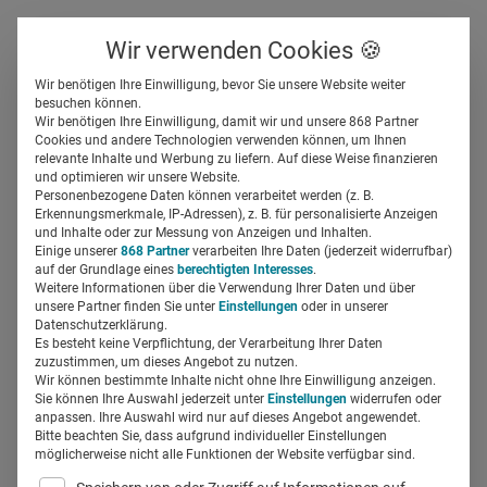
Über uns
Kontakt
Wir verwenden Cookies 🍪
Newsletter
Gespeicherte Beiträge
Wir benötigen Ihre Einwilligung, bevor Sie unsere Website weiter
Suchfeld
besuchen können.
Wir benötigen Ihre Einwilligung, damit wir und unsere 868 Partner
Teilzeit für Ärzte: Wie
Cookies und andere Technologien verwenden können, um Ihnen
relevante Inhalte und Werbung zu liefern. Auf diese Weise finanzieren
Jobsharing im Krankenhaus
Suchen
und optimieren wir unsere Website.
Personenbezogene Daten können verarbeitet werden (z. B.
Buchholz gelingt
Erkennungsmerkmale, IP-Adressen), z. B. für personalisierte Anzeigen
und Inhalte oder zur Messung von Anzeigen und Inhalten.
Einige unserer
868 Partner
verarbeiten Ihre Daten (jederzeit widerrufbar)
auf der Grundlage eines
berechtigten Interesses
.
Miriam Mirza
21.04.2018
3 Min Lesezeit
Weitere Informationen über die Verwendung Ihrer Daten und über
unsere Partner finden Sie unter
Einstellungen
oder in unserer
Datenschutzerklärung.
Es besteht keine Verpflichtung, der Verarbeitung Ihrer Daten
zuzustimmen, um dieses Angebot zu nutzen.
Wir können bestimmte Inhalte nicht ohne Ihre Einwilligung anzeigen.
Sie können Ihre Auswahl jederzeit unter
Einstellungen
widerrufen oder
anpassen. Ihre Auswahl wird nur auf dieses Angebot angewendet.
Bitte beachten Sie, dass aufgrund individueller Einstellungen
möglicherweise nicht alle Funktionen der Website verfügbar sind.