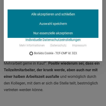
bedeutet das Jobsharing zunächst einmal Mehraufwand:
So müssen gleich zwei neue Mitarbeiter eingearbeitet
Alle akzeptieren und schließen
werden, und für mehr Mitarbeiter fallen auch mehr
Verwaltungskosten an, aber
„das ist immer noch besser,
Auswahl speichern
als wenn wir gar keinen für den Job hätten“
, bringt es
Nur essenzielle akzeptieren
Douglas auf den Punkt. Sie muss schließlich auch an das
Individuelle Datenschutzeinstellungen
übrige Personal im Krankenhaus denken, das andernfalls
Mehr Informationen
Datenschutz
Impressum
weiterhin überlastet ist und schlicht die Arbeit der
Borlabs Cookie - TCF-CMP Id: 323
unbesetzten Stelle übernehmen muss. „Da nimmt man die
Mehrarbeit gerne in Kauf“.
Positiv wiederum sei, dass ein
Teilzeitmitarbeiter, der krank werde, eben auch nur mit
einer halben Arbeitszeit ausfalle
und womöglich durch
den Kollegen, mit dem er sich die Stelle teilt, bestmöglich
vertreten werden könne.