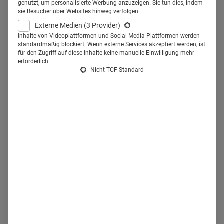
Deutschland zu schaffen. Wollen
genutzt, um personalisierte Werbung anzuzeigen. Sie tun dies, indem
sie Besucher über Websites hinweg verfolgen.
sie neue Mitarbeiter gewinnen,
Externe Medien
(3 Provider)
müssen sie sich etwas einfallen
Inhalte von Videoplattformen und Social-Media-Plattformen werden
standardmäßig blockiert. Wenn externe Services akzeptiert werden, ist
für den Zugriff auf diese Inhalte keine manuelle Einwilligung mehr
lassen, um sich als guten
erforderlich.
Nicht-TCF-Standard
Arbeitgeber darzustellen.
Ein vielversprechender Ansatz ist das Angebot von
Jobsharing. Dabei teilen sich zwei Ärzte einen Arbeitsplatz.
Am
Krankenhaus Buchholz
wird eine Vakanz in der
chirurgischen Notaufnahme als mögliche Vollzeit- oder
als jeweils eine halbe Stelle ausgeschrieben.
„Wir haben
die Erfahrung gemacht, dass derzeit in bestimmten
Fachrichtungen der Markt geradezu leergefegt ist, und da
muss man e infach schauen, wie man als Arbeitgeber
attraktiv für Bewerber bleibt“, sagt Dr. Ellen Douglas,