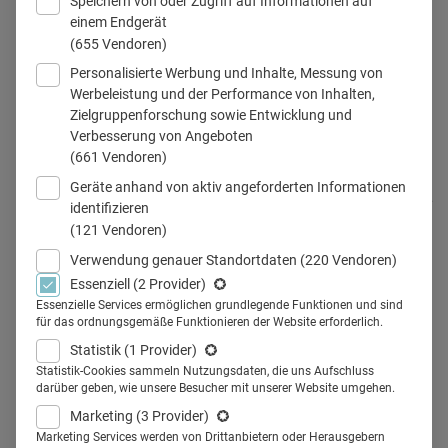
Speichern von oder Zugriff auf Informationen auf
einem Endgerät
(655 Vendoren)
Personalisierte Werbung und Inhalte, Messung von
Werbeleistung und der Performance von Inhalten,
Zielgruppenforschung sowie Entwicklung und
Verbesserung von Angeboten
(661 Vendoren)
Eine begehbare Lunge, auch das war Teil des Chiesi
Lungengesundheitstags.
Geräte anhand von aktiv angeforderten Informationen
© Chiesi
identifizieren
(121 Vendoren)
Verwendung genauer Standortdaten
(220 Vendoren)
Essenziell
(2 Provider)
Teilen
Essenzielle Services ermöglichen grundlegende Funktionen und sind
für das ordnungsgemäße Funktionieren der Website erforderlich.
Statistik
(1 Provider)
Mit einem groß angelegten Lungengesundheitstag
Statistik-Cookies sammeln Nutzungsdaten, die uns Aufschluss
darüber geben, wie unsere Besucher mit unserer Website umgehen.
testete Chiesi ein Eventformat, das mit einem
Marketing
(3 Provider)
Infotainment-Programm sowohl Interessierte als
Marketing Services werden von Drittanbietern oder Herausgebern