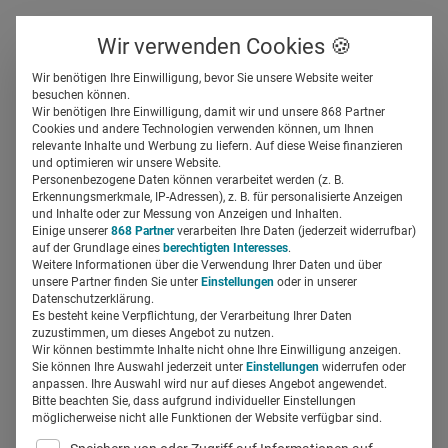
Über uns
Kontakt
Wir verwenden Cookies 🍪
Newsletter
Gespeicherte Beiträge
Wir benötigen Ihre Einwilligung, bevor Sie unsere Website weiter
Suchfeld
besuchen können.
Wir benötigen Ihre Einwilligung, damit wir und unsere 868 Partner
Case
Cookies und andere Technologien verwenden können, um Ihnen
relevante Inhalte und Werbung zu liefern. Auf diese Weise finanzieren
Patientenkommunikation:
Suchen
und optimieren wir unsere Website.
Personenbezogene Daten können verarbeitet werden (z. B.
Chiesi veranstaltet
Erkennungsmerkmale, IP-Adressen), z. B. für personalisierte Anzeigen
und Inhalte oder zur Messung von Anzeigen und Inhalten.
Einige unserer
868 Partner
verarbeiten Ihre Daten (jederzeit widerrufbar)
Lungengesundheitstag im
auf der Grundlage eines
berechtigten Interesses
.
Weitere Informationen über die Verwendung Ihrer Daten und über
Stadion
unsere Partner finden Sie unter
Einstellungen
oder in unserer
Datenschutzerklärung.
Es besteht keine Verpflichtung, der Verarbeitung Ihrer Daten
zuzustimmen, um dieses Angebot zu nutzen.
Regine Marxen
13.02.2025
2 Min Lesezeit
Wir können bestimmte Inhalte nicht ohne Ihre Einwilligung anzeigen.
Sie können Ihre Auswahl jederzeit unter
Einstellungen
widerrufen oder
anpassen. Ihre Auswahl wird nur auf dieses Angebot angewendet.
Bitte beachten Sie, dass aufgrund individueller Einstellungen
möglicherweise nicht alle Funktionen der Website verfügbar sind.