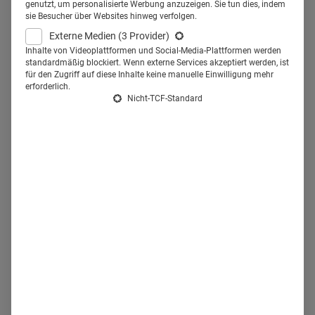
auch Betroffene ansprechen wollte. Über 650
genutzt, um personalisierte Werbung anzuzeigen. Sie tun dies, indem
sie Besucher über Websites hinweg verfolgen.
Menschen nahmen teil. Ein Case für erfolgreiche
Patientenkommunikation: Wie ist ihnen das
Externe Medien
(3 Provider)
Inhalte von Videoplattformen und Social-Media-Plattformen werden
gelungen?
standardmäßig blockiert. Wenn externe Services akzeptiert werden, ist
für den Zugriff auf diese Inhalte keine manuelle Einwilligung mehr
erforderlich.
Es war eine Premiere. Der
Lungengesundheitstag
im
Nicht-TCF-Standard
Hamburger Millerntorstadion
im Oktober 2024 war die
erste Veranstaltung dieser Art und Größenordnung, die das
Pharmaunternehmen
Chiesi
bisher organisiert hat. Er bot
allen Interessierten
eine Plattform für Information und
Austausch rund um die Atemwegserkrankungen Asthma
und COPD (Chronisch Obstruktive Lungenerkrankung)
.
Neben Fachvorträgen, Informationsständen und
interaktiven Programmpunkten, wie einer Live-Kochshow
mit Fernsehkoch Dave Hänsel oder einem
Lungensporttraining, stand der persönliche Dialog im
Mittelpunkt der Veranstaltung. Durch das Programm führte