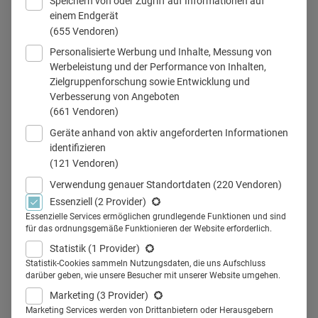
Speichern von oder Zugriff auf Informationen auf
einem Endgerät
(655 Vendoren)
Personalisierte Werbung und Inhalte, Messung von
Content-Creatorinnen auf der CCMC 2025.
Werbeleistung und der Performance von Inhalten,
© Roche
Zielgruppenforschung sowie Entwicklung und
Verbesserung von Angeboten
(661 Vendoren)
Geräte anhand von aktiv angeforderten Informationen
Teilen
identifizieren
(121 Vendoren)
Verwendung genauer Standortdaten
(220 Vendoren)
Die Content Creator Masterclass von Roche bringt
Essenziell
(2 Provider)
Patientinnen, Patienten und Healthcare
Essenzielle Services ermöglichen grundlegende Funktionen und sind
Professionals zusammen. Im Fokus: neue Rollen,
für das ordnungsgemäße Funktionieren der Website erforderlich.
gemeinsame Standards und die Frage, wie digitale
Statistik
(1 Provider)
Inhalte glaubwürdig und wirksam bleiben.
Statistik-Cookies sammeln Nutzungsdaten, die uns Aufschluss
darüber geben, wie unsere Besucher mit unserer Website umgehen.
Marketing
(3 Provider)
Neue Formate für neue Anforderungen: Wer heute nach
Marketing Services werden von Drittanbietern oder Herausgebern