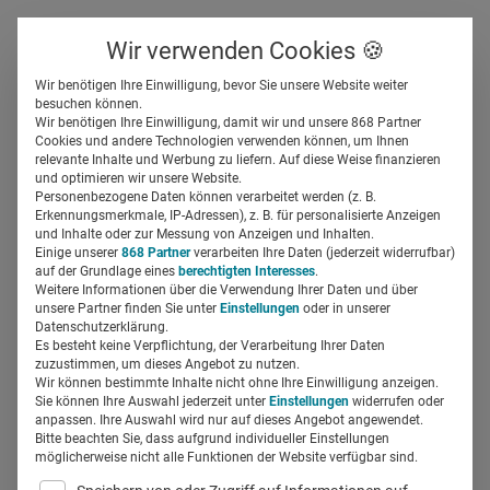
Über uns
Kontakt
Wir verwenden Cookies 🍪
Newsletter
Gespeicherte Beiträge
Wir benötigen Ihre Einwilligung, bevor Sie unsere Website weiter
Suchfeld
besuchen können.
Wir benötigen Ihre Einwilligung, damit wir und unsere 868 Partner
Influencer-Marketing: Warum
Cookies und andere Technologien verwenden können, um Ihnen
relevante Inhalte und Werbung zu liefern. Auf diese Weise finanzieren
Roche eine Content Creator
Suchen
und optimieren wir unsere Website.
Personenbezogene Daten können verarbeitet werden (z. B.
Masterclass anbietet
Erkennungsmerkmale, IP-Adressen), z. B. für personalisierte Anzeigen
und Inhalte oder zur Messung von Anzeigen und Inhalten.
Einige unserer
868 Partner
verarbeiten Ihre Daten (jederzeit widerrufbar)
auf der Grundlage eines
berechtigten Interesses
.
Regine Marxen
18.06.2025
4 Min Lesezeit
Weitere Informationen über die Verwendung Ihrer Daten und über
unsere Partner finden Sie unter
Einstellungen
oder in unserer
Datenschutzerklärung.
Es besteht keine Verpflichtung, der Verarbeitung Ihrer Daten
zuzustimmen, um dieses Angebot zu nutzen.
Wir können bestimmte Inhalte nicht ohne Ihre Einwilligung anzeigen.
Sie können Ihre Auswahl jederzeit unter
Einstellungen
widerrufen oder
anpassen. Ihre Auswahl wird nur auf dieses Angebot angewendet.
Bitte beachten Sie, dass aufgrund individueller Einstellungen
möglicherweise nicht alle Funktionen der Website verfügbar sind.