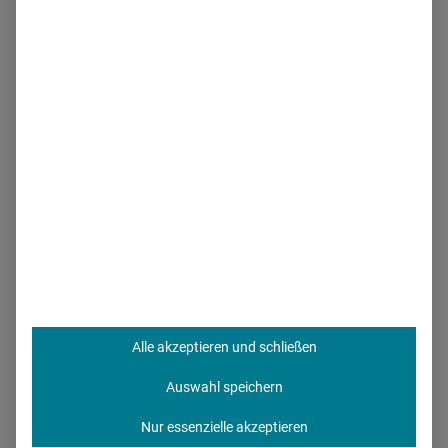
Gesundheitsinformation und -
kommunikation wider“
Co-Creation statt Top-down-
Kommunikation
Die Idee zur Masterclass entstand aus dem direkten
Austausch mit der Community: „Neben dem Format
Summer Summit (seit 2022) und der Gründung des Roche
Patient Council (2023) entstand auf Wunsch und im
Austausch mit der Community die Idee zur Content Creator
Alle akzeptieren und schließen
Masterclass (CCMC).“ Die Veranstaltung sei als gezielte
Auswahl speichern
Antwort auf das
Bedürfnis nach Zusammenarbeit
im
digitalen Raum entstanden, so Ankirchner. Die Kontakte zu
Nur essenzielle akzeptieren
den teilnehmenden Influencern basieren auf der