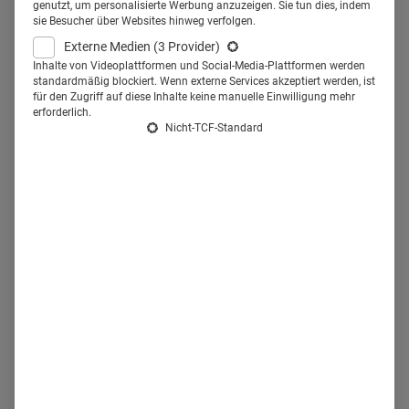
genutzt, um personalisierte Werbung anzuzeigen. Sie tun dies, indem
Informationen zu seltenen oder chronischen Krankheiten
sie Besucher über Websites hinweg verfolgen.
sucht, stößt im Internet auf eine Flut an Inhalten – darunter
Externe Medien
(3 Provider)
auch viele Halbwahrheiten. Umso wichtiger sind
Inhalte von Videoplattformen und Social-Media-Plattformen werden
standardmäßig blockiert. Wenn externe Services akzeptiert werden, ist
verlässliche Stimmen, die authentisch informieren. Die
für den Zugriff auf diese Inhalte keine manuelle Einwilligung mehr
Content Creator Masterclass (CCMC) von
Roche
greift
erforderlich.
Nicht-TCF-Standard
genau diese Anforderungen auf. Sie richtet sich an
Healthcare Creators
und Influencer, die bereits Inhalte über
Gesundheit in sozialen Medien erstellen oder dies künftig
gezielter tun möchten.
Was ist die Content Creator
Masterclass von Roche?
Die
Content Creator Masterclass (CCMC)
ist ein
Veranstaltungsformat von Roche
, das Patientinnen,