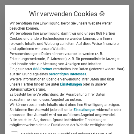
Über uns
Kontakt
Wir verwenden Cookies 🍪
Newsletter
Gespeicherte Beiträge
Wir benötigen Ihre Einwilligung, bevor Sie unsere Website weiter
Suchfeld
besuchen können.
Wir benötigen Ihre Einwilligung, damit wir und unsere 868 Partner
COVID-19-Impfung in
Cookies und andere Technologien verwenden können, um Ihnen
relevante Inhalte und Werbung zu liefern. Auf diese Weise finanzieren
Arztpraxen: Experten-
Suchen
und optimieren wir unsere Website.
Personenbezogene Daten können verarbeitet werden (z. B.
Symposium am 19. Mai 2021
Erkennungsmerkmale, IP-Adressen), z. B. für personalisierte Anzeigen
und Inhalte oder zur Messung von Anzeigen und Inhalten.
Einige unserer
868 Partner
verarbeiten Ihre Daten (jederzeit widerrufbar)
auf der Grundlage eines
berechtigten Interesses
.
Silja Elfers
21.04.2021
2 Min Lesezeit
Weitere Informationen über die Verwendung Ihrer Daten und über
unsere Partner finden Sie unter
Einstellungen
oder in unserer
Datenschutzerklärung.
Es besteht keine Verpflichtung, der Verarbeitung Ihrer Daten
zuzustimmen, um dieses Angebot zu nutzen.
Wir können bestimmte Inhalte nicht ohne Ihre Einwilligung anzeigen.
Sie können Ihre Auswahl jederzeit unter
Einstellungen
widerrufen oder
anpassen. Ihre Auswahl wird nur auf dieses Angebot angewendet.
Bitte beachten Sie, dass aufgrund individueller Einstellungen
möglicherweise nicht alle Funktionen der Website verfügbar sind.