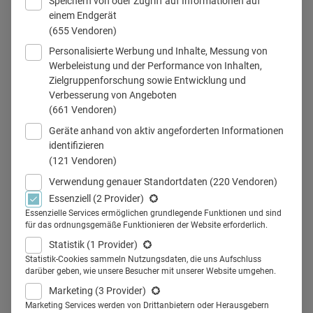
Speichern von oder Zugriff auf Informationen auf
einem Endgerät
(655 Vendoren)
Personalisierte Werbung und Inhalte, Messung von
Impfen Corona Hausarzt
Werbeleistung und der Performance von Inhalten,
Zielgruppenforschung sowie Entwicklung und
Verbesserung von Angeboten
(661 Vendoren)
Teilen
Geräte anhand von aktiv angeforderten Informationen
identifizieren
(121 Vendoren)
Der Deutsche Ärzteverlag lädt zum digitalen Symposium
Verwendung genauer Standortdaten
(220 Vendoren)
"Startklar für die COVID-19-Impfung in der Praxis" ein. Eine
Essenziell
(2 Provider)
renommierte Expertenrunde u.a. mit Allgemeinmedizinern,
Essenzielle Services ermöglichen grundlegende Funktionen und sind
für das ordnungsgemäße Funktionieren der Website erforderlich.
dem Paul-Ehrlich-Institut, der KBV und STIKO diskutiert
Statistik
(1 Provider)
Fragen rund um die Corona-Impfung. Seien Sie live dabei!
Statistik-Cookies sammeln Nutzungsdaten, die uns Aufschluss
Der Startschuss für die Corona-Impfkampagne in Haus-
darüber geben, wie unsere Besucher mit unserer Website umgehen.
und Facharztpraxen ist gefallen, inzwischen impfen
Marketing
(3 Provider)
Marketing Services werden von Drittanbietern oder Herausgebern
deutschlandweit Ärztinnen und Ärzte in Praxen ihre