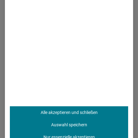
Dr. med. Hans-J. Schrörs
– Facharzt für
Allgemeinmedizin, Gründer der Gesellschaft zur
Förderung der Impfmedizin mbH
Dr. med. Sibylle Steiner (MBA)
– Leiterin des
Geschäftsbereichs Ärztliche und Veranlasste
Leistungen der Kassenärztlichen
Bundesvereinigung (KBV)
Prof. Dr. Dr. med. Sabine Wicker
– Fachärztin für
Arbeitsmedizin, Leiterin Betriebsärztlicher Dienst
Universitätsklinikum Frankfurt/Main,
Vizepräsidentin der STIKO
Moderation:
Dr. Vera Zylka-Menhorn
Deutsches
Alle akzeptieren und schließen
Ärzteblatt
Auswahl speichern
Nur essenzielle akzeptieren