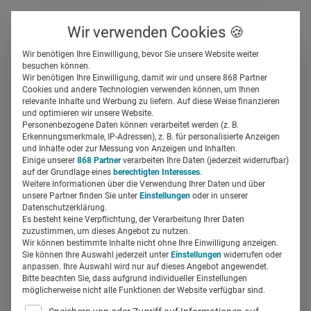
Über uns
Kontakt
Wir verwenden Cookies 🍪
Newsletter
Gespeicherte Beiträge
Wir benötigen Ihre Einwilligung, bevor Sie unsere Website weiter
Suchfeld
besuchen können.
Wir benötigen Ihre Einwilligung, damit wir und unsere 868 Partner
Diese Podcasts sollten
Cookies und andere Technologien verwenden können, um Ihnen
relevante Inhalte und Werbung zu liefern. Auf diese Weise finanzieren
Pharmamarketer kennen
Suchen
und optimieren wir unsere Website.
Personenbezogene Daten können verarbeitet werden (z. B.
Erkennungsmerkmale, IP-Adressen), z. B. für personalisierte Anzeigen
Miriam Mirza
und Inhalte oder zur Messung von Anzeigen und Inhalten.
08.04.2020
2 Min Lesezeit
Einige unserer
868 Partner
verarbeiten Ihre Daten (jederzeit widerrufbar)
auf der Grundlage eines
berechtigten Interesses
.
Weitere Informationen über die Verwendung Ihrer Daten und über
unsere Partner finden Sie unter
Einstellungen
oder in unserer
Datenschutzerklärung.
Es besteht keine Verpflichtung, der Verarbeitung Ihrer Daten
zuzustimmen, um dieses Angebot zu nutzen.
Wir können bestimmte Inhalte nicht ohne Ihre Einwilligung anzeigen.
Sie können Ihre Auswahl jederzeit unter
Einstellungen
widerrufen oder
anpassen. Ihre Auswahl wird nur auf dieses Angebot angewendet.
Bitte beachten Sie, dass aufgrund individueller Einstellungen
möglicherweise nicht alle Funktionen der Website verfügbar sind.