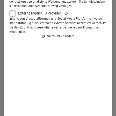
Wissenspodcasts zu den beliebtesten. Podcast aus der
genutzt, um personalisierte Werbung anzuzeigen. Sie tun dies, indem
sie Besucher über Websites hinweg verfolgen.
Kategorie "Lifestyle und Gesundheit" finden auch eine
Externe Medien
(3 Provider)
treue Hörerschaft. 22 Prozent der befragten Podcast-Nutzer
Inhalte von Videoplattformen und Social-Media-Plattformen werden
standardmäßig blockiert. Wenn externe Services akzeptiert werden, ist
hören sich das gerne an. Was bedeutet das für die
für den Zugriff auf diese Inhalte keine manuelle Einwilligung mehr
Pharmabranche? Sie sollte Podcasts als
erforderlich.
Nicht-TCF-Standard
Marketinginstrument in ihre Kommunikationsstrategie
aufnehmen. Das haben auch schon ein paar Unternehmen
erkannt. Diese großen Pharmafirmen haben schon eigene
Podcasts:
1. Johnson & Johnson