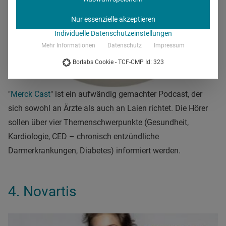
Nur essenzielle akzeptieren
Individuelle Datenschutzeinstellungen
Mehr Informationen
Datenschutz
Impressum
Borlabs Cookie - TCF-CMP Id: 323
"
Merck Cast
" ist ein aufwändig gemachter Podcast, der
sich sowohl an Ärzte als auch an Laien richtet. Die Hörer
sollen über vier Themenschwerpunkte (Gesundheit,
Kardiologie, CED – chronisch entzündliche
Darmerkrankungen, Diabetes) informiert werden.
4. Novartis