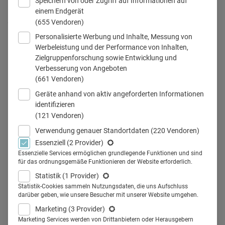
Speichern von oder Zugriff auf Informationen auf
einem Endgerät
podcast_smartphone
(655 Vendoren)
Personalisierte Werbung und Inhalte, Messung von
Werbeleistung und der Performance von Inhalten,
Zielgruppenforschung sowie Entwicklung und
Teilen
Verbesserung von Angeboten
(661 Vendoren)
Geräte anhand von aktiv angeforderten Informationen
Podcasts sind auf dem Vormarsch. Auch immer mehr
identifizieren
(121 Vendoren)
Unternehmen aus der Pharmabranche entdecken das
Format als gutes Marketinginstrument. Diese sechs
Verwendung genauer Standortdaten
(220 Vendoren)
Essenziell
(2 Provider)
Pharmafirmen machen es vor und betreiben spannende
Essenzielle Services ermöglichen grundlegende Funktionen und sind
Podcasts.
für das ordnungsgemäße Funktionieren der Website erforderlich.
Die Nutzung von Podcasts in Deutschland steigt an. Laut
Statistik
(1 Provider)
Statista liegt der
Anteil der Podcast-Nutzer bei 25
Statistik-Cookies sammeln Nutzungsdaten, die uns Aufschluss
darüber geben, wie unsere Besucher mit unserer Website umgehen.
Prozent
. Unter den befragten Podcast-Hörern in
Marketing
(3 Provider)
Deutschland gehören Nachrichten und Politik und
Marketing Services werden von Drittanbietern oder Herausgebern