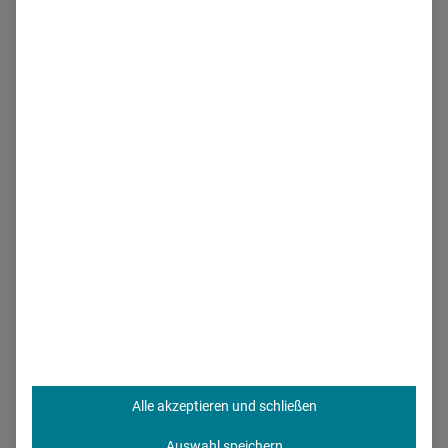
Technologie, Wissenschaft und Politik) zusammenarbeitet,
um Heilmittel oder Lösungen für verschiedene Krankheiten
zu finden.
3. Merck
Alle akzeptieren und schließen
Auswahl speichern