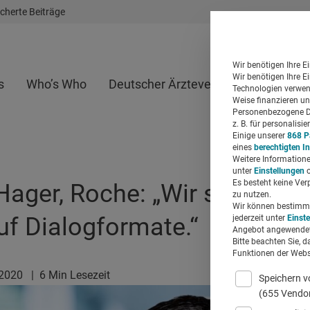
cherte Beiträge
Wir benötigen Ihre E
Wir benötigen Ihre E
s
Who’s Who
Deutscher Ärzteverlag
Whitepap
Technologien verwend
Weise finanzieren un
Personenbezogene Da
z. B. für personalis
Einige unserer
868 P
eines
berechtigten I
Weitere Informatione
unter
Einstellungen
o
Es besteht keine Ver
 Hager, Roche: „Wir setzen h
zu nutzen.
Wir können bestimmte
uf Dialogformate.“
jederzeit unter
Einst
Angebot angewendet
Bitte beachten Sie, d
Funktionen der Websi
.2020
|
6 Min Lesezeit
Speichern v
(655 Vendo