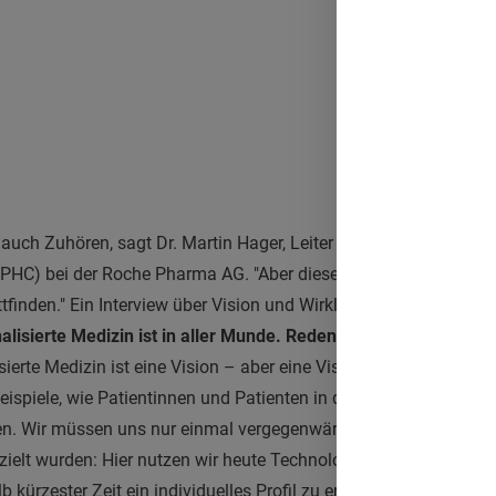
ch Zuhören, sagt Dr. Martin Hager, Leiter der medizinischen Ab
PHC) bei der Roche Pharma AG. "Aber diese Kommunikation darf
inden." Ein Interview über Vision und Wirklichkeit.
alisierte Medizin ist in aller Munde. Reden wir hier von Vision 
ierte Medizin ist eine Vision – aber eine Vision, die zunehmend 
ispiele, wie Patientinnen und Patienten in der täglichen Versor
en. Wir müssen uns nur einmal vergegenwärtigen, welche Fortsch
rzielt wurden: Hier nutzen wir heute Technologien, die es uns er
 kürzester Zeit ein individuelles Profil zu erstellen – dafür brau