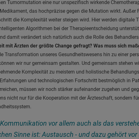
tenen Tumormutation eine nur unspezifisch wirkende Chemothera
s Medikament, das hochpräzise gegen die Mutation wirkt. Außer F
hritt die Komplexität weiter steigen wird. Hier werden digitale 
ntelligenten Algorithmen bei der Therapieentscheidung unterstüt
d damit verändert sich natürlich auch die Rolle des Behandlers
eit mit Ärzten der größte Change gefragt? Was muss sich maß
ale Transformation unseres Gesundheitswesens hin zu einer pers
önnen wir nur gemeinsam gestalten. Und gemeinsam stehen wir
nehmende Komplexität zu meistern und holistische Behandlungs
Erfahrungen und technologischen Fortschritt bestmöglich in Pa
rreichen, müssen wir noch stärker aufeinander zugehen und geg
ens nicht nur für die Kooperation mit der Ärzteschaft, sondern 
undheitssystem.
Kommunikation vor allem auch als das verstehe
chen Sinne ist: Austausch - und dazu gehört vor