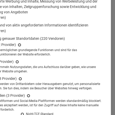
erte Werbung und Inhalte, Messung von Werbeleistung und der
 von Inhalten, Zielgruppenforschung sowie Entwicklung und
ng von Angeboten
ren)
nd von aktiv angeforderten Informationen identifizieren
ren)
 genauer Standortdaten
(220 Vendoren)
2 Provider)
s ermöglichen grundlegende Funktionen und sind für das
tionieren der Website erforderlich.
Provider)
ammeln Nutzungsdaten, die uns Aufschluss darüber geben, wie unsere
er Website umgehen.
3 Provider)
werden von Drittanbietern oder Herausgebern genutzt, um personalisierte
 Sie tun dies, indem sie Besucher über Websites hinweg verfolgen.
dien
(3 Provider)
attformen und Social-Media-Plattformen werden standardmäßig blockiert.
s akzeptiert werden, ist für den Zugriff auf diese Inhalte keine manuelle
forderlich.
Nicht-TCF-Standard