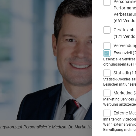
Personalisi
Performance
Verbesseru
(661 Vendo
Geräte anha
(121 Vendo
Verwendung
Essenziell
(
Essenzielle Service
ordnungsgemäße Funk
Statistik
(1 
Statistik-Cookies s
Besucher mit unser
Marketing
(
Marketing Services 
Werbung anzuzeigen.
Externe Me
Inhalte von Videopl
Wenn externe Service
ngskonzept Personalisierte Medizin: Dr. Martin Hager. © Roche
Einwilligung mehr er