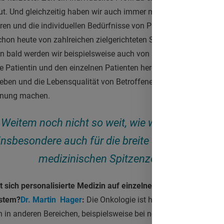
ut. Und gleichzeitig haben wir auch immer mehr Arzneimittel, di
en und die individuellen Bedürfnisse von Patientinnen und Pati
schon heute von zahlreichen zielgerichteten Substanzen, von K
n bald werden wir beispielsweise auch von Krebsvakzinen sprec
elne Patientin und den einzelnen Patienten hergestellt werden. D
s Leben und die Lebensqualität von Betroffenen einen enormen U
fnung machen.
i Weitem noch nicht so weit, wie wir heute sein 
 insbesondere auch für die breite Versorgung jen
medizinischen Spitzenzentren."
t sich personalisierte Medizin auf einzelne Bereiche wie Onko
stem?
Dr. Martin Hager
:
Die Onkologie ist hier zweifellos ein Vor
h in anderen Bereichen, beispielsweise bei neurodegenerativen E