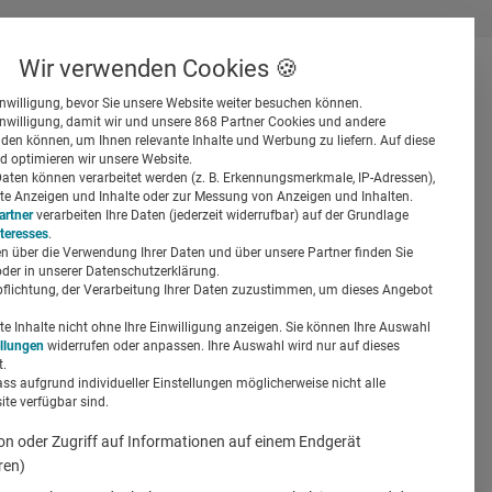
Wir verwenden Cookies 🍪
inwilligung, bevor Sie unsere Website weiter besuchen können.
inwilligung, damit wir und unsere 868 Partner Cookies und andere
er
en können, um Ihnen relevante Inhalte und Werbung zu liefern. Auf diese
d optimieren wir unsere Website.
ten können verarbeitet werden (z. B. Erkennungsmerkmale, IP-Adressen),
ierte Anzeigen und Inhalte oder zur Messung von Anzeigen und Inhalten.
artner
verarbeiten Ihre Daten (jederzeit widerrufbar) auf der Grundlage
nteresses
.
n über die Verwendung Ihrer Daten und über unsere Partner finden Sie
Suchen
der in unserer Datenschutzerklärung.
pflichtung, der Verarbeitung Ihrer Daten zuzustimmen, um dieses Angebot
eute
 Inhalte nicht ohne Ihre Einwilligung anzeigen. Sie können Ihre Auswahl
ellungen
widerrufen oder anpassen. Ihre Auswahl wird nur auf dieses
.
ass aufgrund individueller Einstellungen möglicherweise nicht alle
te verfügbar sind.
on oder Zugriff auf Informationen auf einem Endgerät
ren)