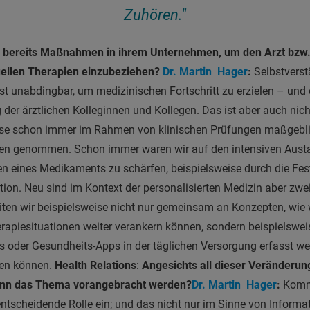
Zuhören."
s bereits Maßnahmen in ihrem Unternehmen, um den Arzt bzw. 
uellen Therapien einzubeziehen?
Dr. Martin Hager
:
Selbstverst
ist unabdingbar, um medizinischen Fortschritt zu erzielen – und 
 der ärztlichen Kolleginnen und Kollegen. Das ist aber auch nic
ise schon immer im Rahmen von klinischen Prüfungen maßgeblic
ien genommen. Schon immer waren wir auf den intensiven Aus
n eines Medikaments zu schärfen, beispielsweise durch die Fes
ion. Neu sind im Kontext der personalisierten Medizin aber zwei
iten wir beispielsweise nicht nur gemeinsam an Konzepten, wie w
erapiesituationen weiter verankern können, sondern beispielswei
s oder Gesundheits-Apps in der täglichen Versorgung erfasst we
hen können.
Health Relations
:
Angesichts all dieser Veränderung
nn das Thema vorangebracht werden?
Dr. Martin Hager
:
Kommu
ntscheidende Rolle ein; und das nicht nur im Sinne von Informat