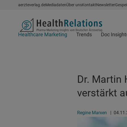
Schnellzugriff
aerzteverlag.de
Mediadaten
Über uns
Kontakt
Newsletter
Gespei
Header
Healthcare Marketing
Trends
Doc Insight
Suchfeld
Dr. Martin
verstärkt a
Regine Marxen
|
04.11