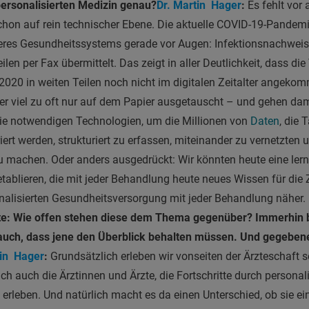
ersonalisierten Medizin genau?
Dr. Martin Hager
:
Es fehlt vor
hon auf rein technischer Ebene. Die aktuelle COVID-19-Pandemi
seres Gesundheitssystems gerade vor Augen: Infektionsnachwei
en per Fax übermittelt. Das zeigt in aller Deutlichkeit, dass die
020 in weiten Teilen noch nicht im digitalen Zeitalter angekom
 viel zu oft nur auf dem Papier ausgetauscht – und gehen damit
ie notwendigen Technologien, um die Millionen von
Daten
, die 
rt werden, strukturiert zu erfassen, miteinander zu vernetzten u
u machen. Oder anders ausgedrückt: Wir könnten heute eine ler
ablieren, die mit jeder Behandlung heute neues Wissen für die 
nalisierten Gesundheitsversorgung mit jeder Behandlung näher.
zte: Wie offen stehen diese dem Thema gegenüber? Immerhin
auch, dass jene den Überblick behalten müssen. Und gegebene
tin Hager
:
Grundsätzlich erleben wir vonseiten der Ärzteschaft se
lich auch die Ärztinnen und Ärzte, die Fortschritte durch personali
 erleben. Und natürlich macht es da einen Unterschied, ob sie ei