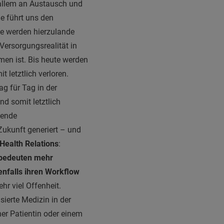
 allem an Austausch und
e führt uns den
se werden hierzulande
 Versorgungsrealität in
men ist. Bis heute werden
 letztlich verloren.
Tag für Tag in der
nd somit letztlich
nende
Zukunft generiert – und
Health Relations
:
 bedeuten mehr
nfalls ihren Workflow
hr viel Offenheit.
sierte Medizin in der
ner Patientin oder einem