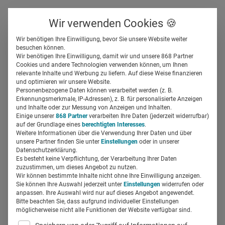
Über uns
Kontakt
Wir verwenden Cookies 🍪
Newsletter
Gespeicherte Beiträge
Wir benötigen Ihre Einwilligung, bevor Sie unsere Website weiter
Suchfeld
besuchen können.
Wir benötigen Ihre Einwilligung, damit wir und unsere 868 Partner
E-Health-Ideenküche: Start-
Cookies und andere Technologien verwenden können, um Ihnen
relevante Inhalte und Werbung zu liefern. Auf diese Weise finanzieren
up trifft Krankenversicherung
Suchen
und optimieren wir unsere Website.
Personenbezogene Daten können verarbeitet werden (z. B.
Erkennungsmerkmale, IP-Adressen), z. B. für personalisierte Anzeigen
Miriam Mirza
und Inhalte oder zur Messung von Anzeigen und Inhalten.
29.01.2018
6 Min Lesezeit
Einige unserer
868 Partner
verarbeiten Ihre Daten (jederzeit widerrufbar)
auf der Grundlage eines
berechtigten Interesses
.
Weitere Informationen über die Verwendung Ihrer Daten und über
unsere Partner finden Sie unter
Einstellungen
oder in unserer
Datenschutzerklärung.
Es besteht keine Verpflichtung, der Verarbeitung Ihrer Daten
zuzustimmen, um dieses Angebot zu nutzen.
Wir können bestimmte Inhalte nicht ohne Ihre Einwilligung anzeigen.
Sie können Ihre Auswahl jederzeit unter
Einstellungen
widerrufen oder
anpassen. Ihre Auswahl wird nur auf dieses Angebot angewendet.
Bitte beachten Sie, dass aufgrund individueller Einstellungen
möglicherweise nicht alle Funktionen der Website verfügbar sind.