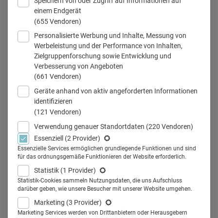
Speichern von oder Zugriff auf Informationen auf
einem Endgerät
© iStock.com/domoyega
(655 Vendoren)
Personalisierte Werbung und Inhalte, Messung von
Werbeleistung und der Performance von Inhalten,
Zielgruppenforschung sowie Entwicklung und
Teilen
Verbesserung von Angeboten
(661 Vendoren)
Geräte anhand von aktiv angeforderten Informationen
identifizieren
(121 Vendoren)
Bei der E-Health-Ideenküche der
Verwendung genauer Standortdaten
(220 Vendoren)
Essenziell
(2 Provider)
Unternehmensberatung Terra
Essenzielle Services ermöglichen grundlegende Funktionen und sind
für das ordnungsgemäße Funktionieren der Website erforderlich.
Consulting Partners GmbH
Statistik
(1 Provider)
präsentieren Start-ups E-Health-
Statistik-Cookies sammeln Nutzungsdaten, die uns Aufschluss
darüber geben, wie unsere Besucher mit unserer Website umgehen.
Lösungen für die smarte
Marketing
(3 Provider)
Marketing Services werden von Drittanbietern oder Herausgebern
Krankenversicherung der Zukunft.