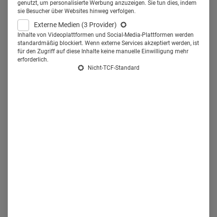
genutzt, um personalisierte Werbung anzuzeigen. Sie tun dies, indem
sie Besucher über Websites hinweg verfolgen.
Wir sprachen mit Dr. Evelyn Kade-
Externe Medien
(3 Provider)
Lamprecht über den "Szene-
Inhalte von Videoplattformen und Social-Media-Plattformen werden
standardmäßig blockiert. Wenn externe Services akzeptiert werden, ist
Treffpunkt" für Digital Health.
für den Zugriff auf diese Inhalte keine manuelle Einwilligung mehr
erforderlich.
Nicht-TCF-Standard
D
ie Digitalisierung im Gesundheitswesen schreitet voran
und verlangt von den Akteuren Offenheit gegenüber Trends
und neuen Ideen. Die Veranstaltung "
E-Health-
Ideenküche
", die am 1. März 2018 in Berlin stattfindet, zeigt
innovative Digital-Health-Lösungen für
Krankenkassen.
Wie die smarte Krankenkasse der
Zukunft aussieht und welche Rolle Pharma dabei
spielt
, erzählte uns Dr. Evelyn Kade-Lamprecht, Leiterin
Market Service bei dem Veranstalter Terra Consulting
Partners GmbH im Interview.
Health Relations: Was