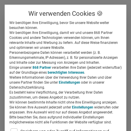
Über uns
Kontakt
Wir verwenden Cookies 🍪
Newsletter
Gespeicherte Beiträge
Wir benötigen Ihre Einwilligung, bevor Sie unsere Website weiter
Suchfeld
besuchen können.
Wir benötigen Ihre Einwilligung, damit wir und unsere 868 Partner
10 erfolgreiche Healthcare
Cookies und andere Technologien verwenden können, um Ihnen
relevante Inhalte und Werbung zu liefern. Auf diese Weise finanzieren
Influencer auf Instagram,
Suchen
und optimieren wir unsere Website.
Personenbezogene Daten können verarbeitet werden (z. B.
YouTube & TikTok
Erkennungsmerkmale, IP-Adressen), z. B. für personalisierte Anzeigen
und Inhalte oder zur Messung von Anzeigen und Inhalten.
Einige unserer
868 Partner
verarbeiten Ihre Daten (jederzeit widerrufbar)
auf der Grundlage eines
berechtigten Interesses
.
Regine Marxen
11.04.2023
6 Min Lesezeit
Weitere Informationen über die Verwendung Ihrer Daten und über
unsere Partner finden Sie unter
Einstellungen
oder in unserer
Datenschutzerklärung.
Es besteht keine Verpflichtung, der Verarbeitung Ihrer Daten
zuzustimmen, um dieses Angebot zu nutzen.
Wir können bestimmte Inhalte nicht ohne Ihre Einwilligung anzeigen.
Sie können Ihre Auswahl jederzeit unter
Einstellungen
widerrufen oder
anpassen. Ihre Auswahl wird nur auf dieses Angebot angewendet.
Bitte beachten Sie, dass aufgrund individueller Einstellungen
möglicherweise nicht alle Funktionen der Website verfügbar sind.