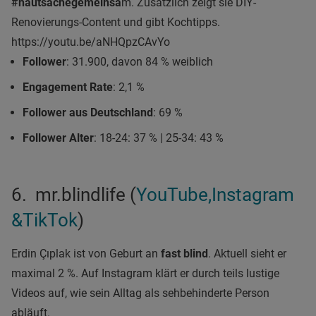
#hautsachegemeinsa
m. Zusätzlich zeigt sie DIY-
Renovierungs-Content und gibt Kochtipps.
https://youtu.be/aNHQpzCAvYo
Follower
: 31.900, davon 84 % weiblich
Engagement Rate
: 2,1 %
Follower aus Deutschland
: 69 %
Follower Alter
: 18-24: 37 % | 25-34: 43 %
6. mr.blindlife (
YouTube,
Instagram
&
TikTok
)
Erdin Çıplak ist von Geburt an
fast blind
. Aktuell sieht er
maximal 2 %. Auf Instagram klärt er durch teils lustige
Videos auf, wie sein Alltag als sehbehinderte Person
abläuft.