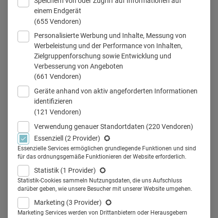
Speichern von oder Zugriff auf Informationen auf
einem Endgerät
(655 Vendoren)
Personalisierte Werbung und Inhalte, Messung von
Sarah Kübler
Werbeleistung und der Performance von Inhalten,
Zielgruppenforschung sowie Entwicklung und
Verbesserung von Angeboten
(661 Vendoren)
Teilen
Geräte anhand von aktiv angeforderten Informationen
identifizieren
(121 Vendoren)
HitchOn hat eine Liste von 10 erfolgreichen Healthcare
Verwendung genauer Standortdaten
(220 Vendoren)
Influencern und -Influencerinnen ermittelt, die chronisch
Essenziell
(2 Provider)
erkrankt sind und darüber in Social Media berichten. Frisch,
Essenzielle Services ermöglichen grundlegende Funktionen und sind
für das ordnungsgemäße Funktionieren der Website erforderlich.
frech und ziemlich weiblich: ein spannender Einblick in die
Statistik
(1 Provider)
Healthcare Creator-Szene.
Statistik-Cookies sammeln Nutzungsdaten, die uns Aufschluss
Die Agentur für Social-Media-Content HitchOn hat für
darüber geben, wie unsere Besucher mit unserer Website umgehen.
Health Relations zehn
relevante Healthcare
Influencer
Marketing
(3 Provider)
Marketing Services werden von Drittanbietern oder Herausgebern
recherchiert, die über ihre Social Media Channels offen