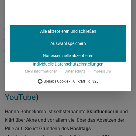
verschiedenste Krankheiten aufmerksam. Außerdem postet
sie die Erfahrungen ihrer Follower:innen. Auf YouTube klärt
sie viel über Lipödem auf. https://youtu.be/x0tJvOGofXI
Follower
: 289.000, davon 93 % weiblich
Alle akzeptieren und schließen
Engagement Rate
: 1,3 %
Auswahl speichern
Follower aus Deutschland
: 72 %
Nur essenzielle akzeptieren
Follower Alter
: 18-24: 29 % | 25-34: 46 %
Individuelle Datenschutzeinstellungen
Mehr Informationen
Datenschutz
Impressum
Borlabs Cookie - TCF-CMP Id: 323
5. hanna_bohnekamp (
Instagram
&
YouTube
)
Hanna Bohnekamp ist selbsternannte
Skinfluencerin
und
klärt über Akne und vor allem viel über das Absetzen der
Pille auf. Sie ist Gründerin des
Hashtags